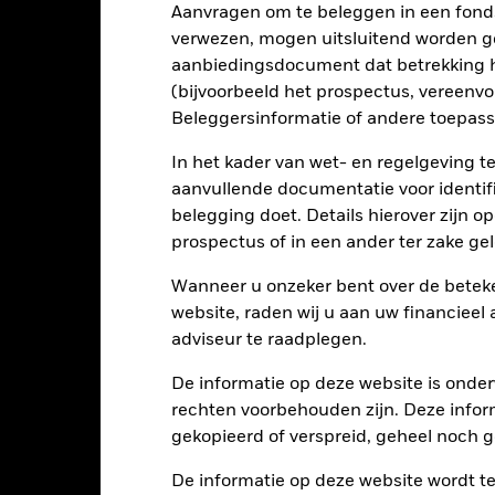
Aanvragen om te beleggen in een fond
verwezen, mogen uitsluitend worden g
Kerngegevens
aanbiedingsdocument dat betrekking h
(bijvoorbeeld het prospectus, vereenv
Beleggersinformatie of andere toepass
In het kader van wet- en regelgeving t
USD 25.142.913
Introductiedatum
aanvullende documentatie voor identif
Valuta reeks
belegging doet. Details hierover zijn 
24/jun/2021
prospectus of in een ander ter zake g
Beleggingscategorie
USD
Historische Vergelijkende
Wanneer u onzeker bent over de beteke
benchmark 2
FTSE Developed Core
website, raden wij u aan uw financieel
Infrastructure 50/50 Net Tax
Index
adviseur te raadplegen.
Aankoopkosten (maximaal)
Artikel 9
Beheerskosten
De informatie op deze website is onder
1,61%
rechten voorbehouden zijn. Deze infor
Prestatievergoeding
LU2346227817
gekopieerd of verspreid, geheel noch ge
Minimale vervolginleg
USD 5.000,00
De informatie op deze website wordt t
Domicilie