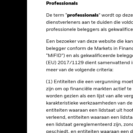
Professionals
De term “
professionals
” wordt op dez
nt
Kerngegevens
Managers
P
dienstverleners aan te duiden die vold
professionele beleggers als gekwalific
Een bezoeker van deze website die kan
 op uw belegging door een combinatie van kapitaalgroei en inkomst
belegger conform de Markets in Financi
de beginselen van beleggen gericht op milieu, maatschappij en gov
“MiFID”) en als gekwalificeerde beleg
(EU) 2017/1129 dient samenvattend in
ijn totale activa in effecten met een aandelenkarakter van bedrijve
meer van de volgende criteria:
ructuursector en zich afstemmen op de Duurzame Ontwikkelingsdoel
en in ontwikkelde markten wereldwijd zijn en het Fonds kan ook be
(1) Entiteiten die een vergunning mo
zijn om op financiële markten actief t
n belegd in overeenstemming met zijn ESG-beleid, en het Fonds pas
worden gezien als een lijst van alle v
e, zoals uiteengezet in het prospectus. Raadpleeg het prospectus vo
karakteristieke werkzaamheden van de
entiteiten waaraan een lidstaat uit hoo
verleend, entiteiten waaraan een lidsta
een lidstaat gereglementeerd zijn, zonde
lrisico.
De waarde en het rendement van beleggingen kunnen dalen
geschiedt, en entiteiten waaraan een 