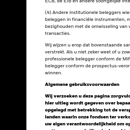
ECB, de EIB en andere soortgelijke inte
(4) Andere institutionele beleggers wier
beleggen in financiële instrumenten, m
bezighouden met de omwisseling van v
transacties.
Wij wijzen u erop dat bovenstaande sam
verstrekt. Als u niet zeker weet of u z
professionele belegger conform de MiFI
belegger conform de prospectus-verorde
winnen.
Algemene gebruiksvoorwaarden
Wij verzoeken u deze pagina zorgvuld
Performance
hier uitleg wordt gegeven over bepa
opgelegd met betrekking tot de versp
landen waarin onze fondsen ter ver
uw eigen verantwoordelijkheid om op 
endement