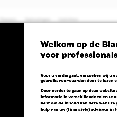
Thema's
Oplossingen
Inzichten
PRIIP KID
Factsheet
Prospectus
Welkom op de Bla
voor professional
e Global Infrastructure
Voor u verdergaat, verzoeken wij u 
gebruiksvoorwaarden door te lezen e
Door verder te gaan op deze website a
informatie in verschillende talen te
 NAV 1 dag per 05/aug/2026
hebt om de inhoud van deze website g
 0,04 (0,32%)
hulp van uw (financiële) adviseur in 