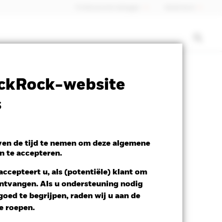
Professionele belegger
Nederland
SFDR Web Disclosure
Download
ckRock-website
s
even de tijd te nemen om deze algemene
n te accepteren.
ccepteert u, als (potentiële) klant om
 ontvangen. Als u ondersteuning nodig
oed te begrijpen, raden wij u aan de
te roepen.