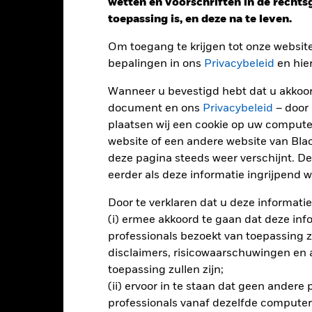
wetten en voorschriften in de recht
toepassing is, en deze na te leven.
Kalenderjaar
Op jaarbasis
Cumulatief
12 maa
ge: 2021-05-31 00:00:00 to 2026-07-31 00:00:00.
Om toegang te krijgen tot onze websit
: -20 to 40.
ze grafiek toont de prestatie van het product als het procentuele v
bepalingen in ons
Privacybeleid
en hie
gelopen 4 jaar vergeleken met de benchmark. Het kan u helpen o
rleden werd beheerd en het met de benchmark te vergelijken.
Wanneer u bevestigd hebt dat u akkoord
document en ons
Privacybeleid
– door
art
30
plaatsen wij een cookie op uw compute
r chart with 3 data series.
e chart has 1 X axis displaying categories.
website of een andere website van Bl
e chart has 1 Y axis displaying Values. Range: -20 to 30.
deze pagina steeds weer verschijnt. De
20
eerder als deze informatie ingrijpend wi
Door te verklaren dat u deze informatie
10
(i) ermee akkoord te gaan dat deze info
alues
professionals bezoekt van toepassing zal
0
disclaimers, risicowaarschuwingen en
toepassing zullen zijn;
(ii) ervoor in te staan dat geen andere
-10
professionals vanaf dezelfde computer