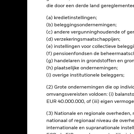
ogelijk hun oorspronkelijke inleg.
die door een derde land gereglementeer
ing van dit fonds gebruiken derivaten om valutarisico's af te dekke
el besmettingsrisico (ook bekend als spill-over) voor andere aande
(a) kredietinstellingen;
s waarborgt dat er geschikte procedures worden gebruikt om het be
(b) beleggingsondernemingen;
a het uitklapvakje direct onder de naam van het fonds, kunt u een li
(c) andere vergunninghoudende of gere
met valutahedging worden aangegeven door het woord 'Hedged' in d
(d) verzekeringsmaatschappijen;
n alle aandelenklassen met valutahedging op aanvraag verkrijgbaar b
(e) instellingen voor collectieve bele
(f) pensioenfondsen de beheermaatsc
en uitleent om zijn kosten te reduceren, ontvangt het Fonds 62,5%
(g) handelaren in grondstoffen en gro
oede aan BlackRock als effectenuitleenagent. Aangezien de verdel
(h) plaatselijke ondernemingen;
en van het Fonds niet verhoogt, is deze niet in de lopende kosten 
(i) overige institutionele beleggers;
(2) Grote ondernemingen die op indivi
omvangsvereisten voldoen: (i) balansto
PRIIP KID
Factsheet
Prospec
frastructure
EUR 40.000.000, of (iii) eigen vermog
Download
Risicometer
(3) Nationale en regionale overheden,
nationaal of regionaal niveau de overh
nt
Kerngegevens
Managers
P
internationale en supranationale inste