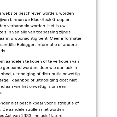
ze website beschreven worden, worden
2022
2023
2024
2025
ijven binnen de BlackRock Group en
Vergelijkende benchmark 2 (%)
den verhandeld worden. Het is uw
 zijn van alle van toepassing zijnde
2021
2022
2023
2024
2025
waarin u woonachtig bent. Meer informatie
ssentiële Beleggersinformatie of andere
-15,1
9,2
-3,4
22,7
ds.
om aandelen te kopen of te verkopen van
-5,8
2,2
9,3
14,4
te genoemd worden, door wie dan ook in
bod, uitnodiging of distributie onwettig
ergelijk aanbod of uitnodiging doet niet
-5,8
2,2
9,3
nd aan wie het onwettig is om een
.
p-/uitstapvergoedingen worden niet in
nder niet beschikbaar voor distributie of
 De aandelen zullen niet worden
n.
In het verleden behaalde resultaten
s Act van 1933, inclusief latere
ten kunnen zich in de toekomst heel