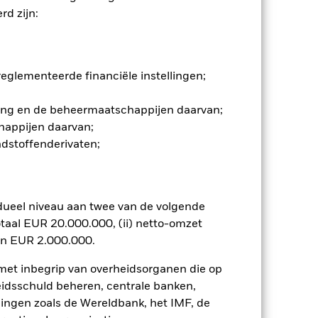
d zijn:
n. Het gebruik van derivaten voor
lenklassen in het fonds betekenen.
smettingsrisico voor andere
jst van alle aandelenklassen in het
glementeerde financiële instellingen;
e naam van de aandelenklasse.
ij de beheermaatschappij van het
gging en de beheermaatschappijen daarvan;
happijen daarvan;
 van de hiermee verbonden inkomsten
ndstoffenderivaten;
ing van opbrengsten uit
opgenomen.
Toon minder
dueel niveau aan twee van de volgende
taal EUR 20.000.000, (ii) netto-omzet
tus
SFDR Web Disclosure
en EUR 2.000.000.
 met inbegrip van overheidsorganen die op
eidsschuld beheren, centrale banken,
osities
Documenten
llingen zoals de Wereldbank, het IMF, de