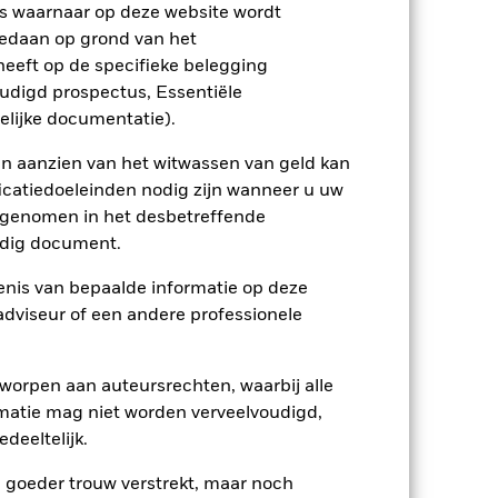
s waarnaar op deze website wordt
edaan op grond van het
eeft op de specifieke belegging
oudigd prospectus, Essentiële
elijke documentatie).
en aanzien van het witwassen van geld kan
24/jun/2021
icatiedoeleinden nodig zijn wanneer u uw
USD
opgenomen in het desbetreffende
eldig document.
Aandelen
FTSE Developed Core
nis van bepaalde informatie op deze
Infrastructure 50/50 Net Tax
Index
 adviseur of een andere professionele
5,00%
1,20%
worpen aan auteursrechten, waarbij alle
matie mag niet worden verveelvoudigd,
0,00%
deeltelijk.
USD 1.000,00
e goeder trouw verstrekt, maar noch
Luxemburg