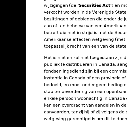
ders ontwikkelen. Het kan u helpen om te beoordelen hoe het fonds
wijzigingen (de "
Securities Act
") en m
 prestaties worden weergegeven op basis van de netto-inventariswa
verkocht worden in de Verenigde State
dien van toepassing, worden herbelegd. Het rendement van uw beleg
bezittingen of gebieden die onder de ju
n valutaschommelingen als uw belegging wordt gedaan in een ander
aan of ten behoeve van een Amerikaanse
rekening van de prestaties in het verleden. Bron: Blackrock
betreft die niet in strijd is met de Secu
Amerikaanse effecten wetgeving (met i
toepasselijk recht van een van de stat
Belangrijkste Risico's
Het is niet en zal niet toegestaan zij
publiek te distribueren in Canada, aa
fondsen ingediend zijn bij een commiss
instantie in Canada of een provincie of
 specifieke sectoren, landen, valuta's of bedrijven. Dit betekent dat
amheids- of regelgevingsgebeurtenissen.
De waarde van aandelen en
bedoeld, en moet onder geen beding o
elingen op de aandelenmarkten. Tot de andere factoren die van inv
stap ter bevordering van een openbaa
n belangrijke gebeurtenissen in de bedrijven.
Beleggingen in infras
ngen, overheidsregels, prijs, aanbod en concurrentie.
Beleggingen in
enkele persoon woonachtig in Canada 
effingen, overheidsregels, prijs, aanbod en concurrentie.
Het Fonds 
kan een overdracht van aandelen in d
de activiteiten die niet in overeenstemming zijn met ESG-criteria. 
orden en een dergelijke screening kan een negatief effect hebben 
aanvaarden, tenzij hij of zij volgens d
 zonder een dergelijke screening.
wetgeving gerechtigd is om dit te doen
tellingen die diensten leveren zoals de bewaring van activa, of die o
llen aan financieel verlies.