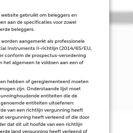
e website gebruikt om beleggers en
osities
Documenten
oen aan de specificaties voor zowel
eerde beleggers.
 worden aangemerkt als professionele
en uit de activa van het Fonds op een
al Instruments II-richtlijn (2014/65/EU,
ernance (ESG).
ger conform de prospectus-verordening
 het algemeen te voldoen aan een of
n wereldwijd die voornamelijk
stellingen van de VN (UNSDG). De
leggen in opkomende markten.
eten hebben of gereglementeerd moeten
e mogen zijn. Onderstaande lijst moet
t daarnaast de op Parijs afgestemde
ergunninghoudende entiteiten die de
or meer informatie.
 genoemde entiteiten uitoefenen:
fde van een richtlijn vergunning heeft
at vergunning heeft verleend of die door
r dat dit uit hoofde van een richtlijn
 en stijgen, en zijn niet
derde land vergunning heeft verleend of