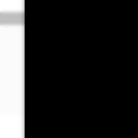
Overzicht
Rendeme
Beleggingsdoel
Het Fonds streeft naar een rendement
wijze die in overeenstemming is met 
Het Fonds belegt ten minste 80% van z
economisch actief zijn in de infrast
meeste beleggingen zullen in bedrijv
De totale activa van het Fonds worde
Benchmark Uitsluitingen van de EU to
BELANGRIJKE GEGEVENS: Kapitaa