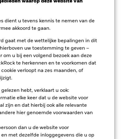
sgebieden waarop deze website van
nden
es dient u tevens kennis te nemen van de
erlies of de winst per jaar over de
rmee akkoord te gaan.
m te beoordelen hoe het product in het
 gaat met de wettelijke bepalingen in dit
 hierboven uw toestemming te geven –
r om u bij een volgend bezoek aan deze
ackRock te herkennen en te voorkomen dat
 cookie verloopt na zes maanden, of
jzigt.
 gelezen hebt, verklaart u ook:
rmatie elke keer dat u de website voor
 zijn en dat hierbij ook alle relevante
 andere hier genoemde voorwaarden van
 persoon dan u de website voor
 en met dezelfde inloggegevens die u op