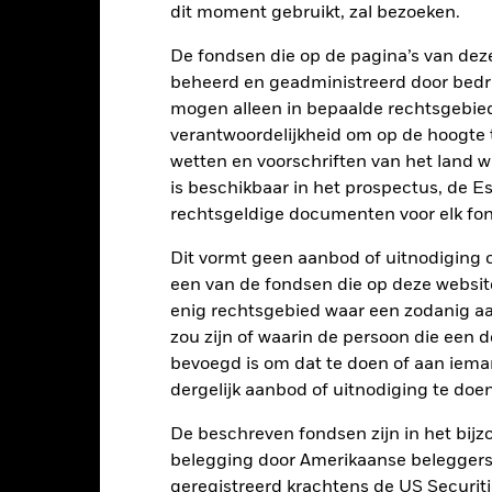
dit moment gebruikt, zal bezoeken.
-20
De fondsen die op de pagina’s van de
2016
2017
2018
2019
2020
2021
beheerd en geadministreerd door bedr
Totaalrendement (%)
Beperkende benchmark 1 (%)
mogen alleen in bepaalde rechtsgebie
d of interactive chart.
verantwoordelijkheid om op de hoogte te
2016
2017
2018
2019
2020
wetten en voorschriften van het land 
is beschikbaar in het prospectus, de E
otaalrendement (%)
rechtsgeldige documenten voor elk fon
USD
Dit vormt geen aanbod of uitnodiging 
eperkende benchmark
1 (%) USD
een van de fondsen die op deze websi
enig rechtsgebied waar een zodanig aan
istorische
ergelijkende
zou zijn of waarin de persoon die een d
enchmark 2 (%) USD
bevoegd is om dat te doen of aan iema
dergelijk aanbod of uitnodiging te doen
t rendement is weergegeven na aftrek van de lopende kosten. Insta
nmerking genomen bij de berekening.
De beschreven fondsen zijn in het bijzo
belegging door Amerikaanse beleggers.
 getoonde cijfers hebben betrekking op de prestaties in het verlede
geregistreerd krachtens de US Securitie
rmen geen betrouwbare indicator voor toekomstige resultaten. Mark