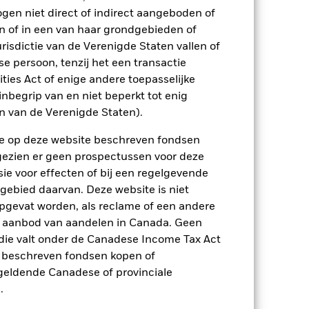
 in het verleden werd beheerd
ogen niet direct of indirect aangeboden of
arde (NIW), waarbij de bruto-inkomsten,
n of in een van haar grondgebieden of
ging kan stijgen of dalen als gevolg
risdictie van de Verenigde Staten vallen of
e valuta dan die gebruikt in de
 persoon, tenzij het een transactie
rities Act of enige andere toepasselijke
nbegrip van en niet beperkt tot enig
en van de Verenigde Staten).
n de op deze website beschreven fondsen
ngezien er geen prospectussen voor deze
ie voor effecten of bij een regelgevende
 gebied daarvan. Deze website is niet
 het Fonds gevoeliger is voor lokale
 aandelengerelateerde effecten kan
pgevat worden, als reclame of een andere
loed zijn, behoren politiek en
r aanbod van aandelen in Canada. Geen
tructuureffecten zijn onderhevig aan
 infrastructuureffecten zijn onderhevig
die valt onder de Canadese Income Tax Act
streeft ernaar ondernemingen uit te
e beschreven fondsen kopen of
Na een ESG-screening kan het potentiële
op de waarde van de beleggingen van
e geldende Canadese of provinciale
.
ptreden als tegenpartij voor afgeleide