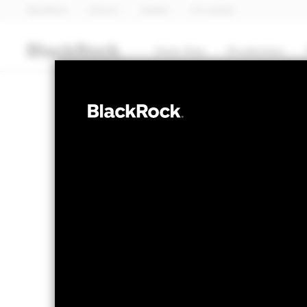
BlackRock
iShares
Aladdin
Ons bedrijf
Over Ons
Producten
AANDELEN
BGF Sustainabl
Fund
NAV per 05/aug/2026
Verandering
USD 12,65
USD
Variatie 52wk: 11,31 - 13,43