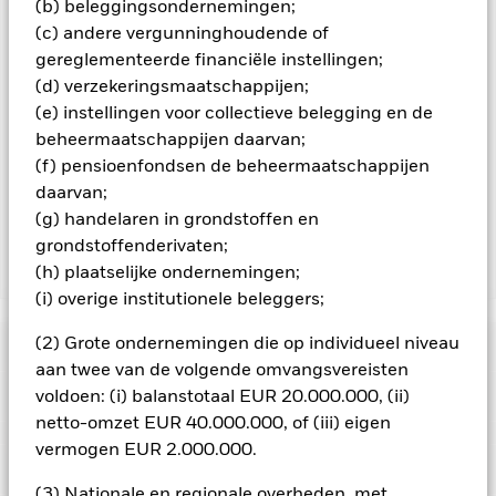
aandelenklassen met valutahedging op aanvraag
(b) beleggingsondernemingen;
verkrijgbaar bij de beheermaatschappij van het fonds.
(c) andere vergunninghoudende of
gereglementeerde financiële instellingen;
In de mate waarin het Fonds effecten uitleent om zijn kosten
te reduceren, ontvangt het Fonds 62,5% van de hiermee
(d) verzekeringsmaatschappijen;
verbonden inkomsten en komen de resterende 37,5% ten
(e) instellingen voor collectieve belegging en de
goede aan BlackRock als effectenuitleenagent. Aangezien de
beheermaatschappijen daarvan;
verdeling van opbrengsten uit effectenleningen de
(f) pensioenfondsen de beheermaatschappijen
exploitatiekosten van het Fonds niet verhoogt, is deze niet in
daarvan;
de lopende kosten opgenomen.
(g) handelaren in grondstoffen en
grondstoffenderivaten;
(h) plaatselijke ondernemingen;
Toon minder
(i) overige institutionele beleggers;
BGF Asian High Yield Bond Fund
(2) Grote ondernemingen die op individueel niveau
Risicometer
aan twee van de volgende omvangsvereisten
Performance
voldoen: (i) balanstotaal EUR 20.000.000, (ii)
netto-omzet EUR 40.000.000, of (iii) eigen
vermogen EUR 2.000.000.
Grafiek
Kerngegevens
Veranderingen in rentetarieven, kredietrisico's en/of de
wanbetalingsquote van emittenten hebben een aanzienlijk
(3) Nationale en regionale overheden, met