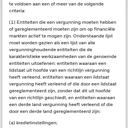
te voldoen aan een of meer van de volgende
criteria:
(1) Entiteiten die een vergunning moeten hebben
BELANGRIJKE GEGEVENS: Kapitaalrisico.
De waarde en
of gereglementeerd moeten zijn om op financiële
het rendement van beleggingen kunnen dalen en stijgen, en
markten actief te mogen zijn. Onderstaande lijst
zijn niet gegarandeerd. Beleggers verliezen mogelijk hun
oorspronkelijke inleg.
moet worden gezien als een lijst van alle
vergunninghoudende entiteiten die de
Alle aandelenklassen met valutahedging van dit fonds
karakteristieke werkzaamheden van de genoemde
gebruiken derivaten om valutarisico's af te dekken. Het
gebruik van derivaten voor een aandelenklasse kan een
entiteiten uitoefenen: entiteiten waaraan een
potentieel besmettingsrisico (ook bekend als spill-over) voor
lidstaat uit hoofde van een richtlijn vergunning
andere aandelenklassen in het fonds betekenen. De
heeft verleend, entiteiten waaraan een lidstaat
beheermaatschappij van het fonds waarborgt dat er
vergunning heeft verleend of die door een lidstaat
geschikte procedures worden gebruikt om het
gereglementeerd zijn, zonder dat dit uit hoofde
besmettingsrisico voor andere aandelenklassen te
van een richtlijn geschiedt, en entiteiten waaraan
minimaliseren. Via het uitklapvakje direct onder de naam van
een derde land vergunning heeft verleend of die
het fonds, kunt u een lijst van alle aandelenklassen in het
fonds bekijken – aandelenklassen met valutahedging worden
door een derde land gereglementeerd zijn:
aangegeven door het woord 'Hedged' in de naam van de
(a) kredietinstellingen;
aandelenklasse. Daarnaast is een volledige lijst van alle