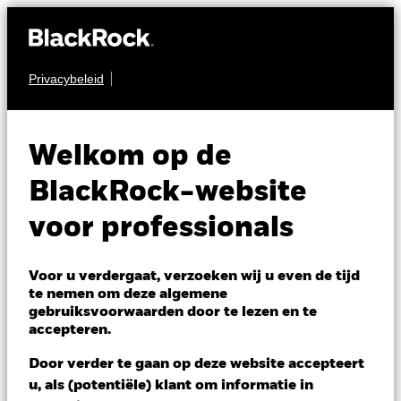
Privacybeleid
OBLIGATIES
BGF Asian High Yield
Welkom op de
Bond Fund
BlackRock-website
voor professionals
Voor u verdergaat, verzoeken wij u even de tijd
te nemen om deze algemene
gebruiksvoorwaarden door te lezen en te
NAV per 07/aug/2026
accepteren.
USD 8,77
Variatie 52wk: 8,07 - 8,77
Door verder te gaan op deze website accepteert
Verandering NAV 1 dag per 07/aug/2026
Morningstar Rating
u, als (potentiële) klant om informatie in