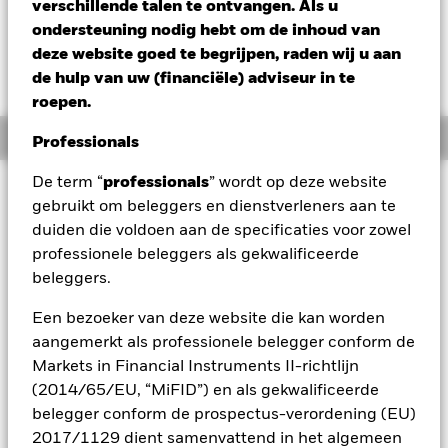
USD 0,01 (0,11%)
verschillende talen te ontvangen. Als u
ondersteuning nodig hebt om de inhoud van
deze website goed te begrijpen, raden wij u aan
de hulp van uw (financiële) adviseur in te
roepen.
Overzicht
Professionals
De term “
professionals
” wordt op deze website
Beleggingsdoel
gebruikt om beleggers en dienstverleners aan te
Het Fonds streeft naar een maximaal rendement op uw
duiden die voldoen aan de specificaties voor zowel
belegging via een combinatie van kapitaalgroei en
professionele beleggers als gekwalificeerde
opbrengsten uit de activa van het Fonds. Het Fonds belegt
beleggers.
ten minste 70% van zijn totale activa in vastrentende
effecten met een relatief lage kredietrating of zonder rating,
Een bezoeker van deze website die kan worden
uitgegeven door overheden, semioverheidsinstellingen of
bedrijven gevestigd, of voornamelijk economisch actief, in de
aangemerkt als professionele belegger conform de
regio Azië-Pacific. Het Fonds kan beleggen in het volledige
Markets in Financial Instruments II-richtlijn
scala aan vastrentende effecten, waaronder beleggingen
(2014/65/EU, “MiFID”) en als gekwalificeerde
met een relatief lage of zonder kredietrating. Hiertoe behoren
belegger conform de prospectus-verordening (EU)
obligaties en geldmarktinstrumenten (d.w.z. schuldeffecten
2017/1129 dient samenvattend in het algemeen
met een korte looptijd).