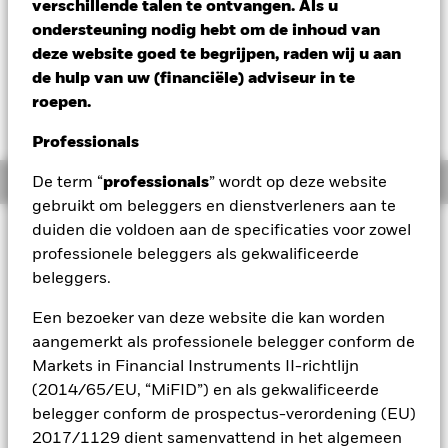
verschillende talen te ontvangen. Als u
Verandering NAV 1 dag per 06/aug/2026
Morningstar Rating
ondersteuning nodig hebt om de inhoud van
EUR -0,01 (-0,09%)
deze website goed te begrijpen, raden wij u aan
de hulp van uw (financiële) adviseur in te
roepen.
Professionals
Overzicht
De term “
professionals
” wordt op deze website
gebruikt om beleggers en dienstverleners aan te
duiden die voldoen aan de specificaties voor zowel
Beleggingsdoel
professionele beleggers als gekwalificeerde
Het Fonds streeft naar een rendement op uw belegging door
beleggers.
een combinatie van kapitaalgroei en inkomsten uit de activa
van het Fonds, dat het rendement van de Bloomberg
Een bezoeker van deze website die kan worden
Barclays Global Aggregate 1-5 Year Index, de referentie-
aangemerkt als professionele belegger conform de
index van het Fonds (Index), weerspiegelt. Voor zover
mogelijk en haalbaar is, belegt het Fonds in de vastrentende
Markets in Financial Instruments II-richtlijn
(VR) effecten (zoals obligaties) die deel uitmaken van de
(2014/65/EU, “MiFID”) en als gekwalificeerde
Index. Het is de bedoeling dat, op het moment van aankoop,
belegger conform de prospectus-verordening (EU)
de VR effecten een kredietrating van minstens investment
2017/1129 dient samenvattend in het algemeen
grade (d.w.z. een specifiek kredietwaardigheidsniveau