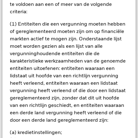
te voldoen aan een of meer van de volgende
behalen) hebben van Moody's, Standard & Poor's of Fitch
Ratings of volgens de beleggingsbeheerder een
criteria:
gelijkwaardige rating hebben. Indien de kredietrating van
een VR effect wordt verlaagd, mag het Fonds dit effect blijven
(1) Entiteiten die een vergunning moeten hebben
houden tot het praktisch haalbaar is om de positie te
of gereglementeerd moeten zijn om op financiële
verkopen.
markten actief te mogen zijn. Onderstaande lijst
moet worden gezien als een lijst van alle
vergunninghoudende entiteiten die de
karakteristieke werkzaamheden van de genoemde
BELANGRIJKE GEGEVENS: Kapitaalrisico.
De waarde en
entiteiten uitoefenen: entiteiten waaraan een
het rendement van beleggingen kunnen dalen en stijgen, en
lidstaat uit hoofde van een richtlijn vergunning
zijn niet gegarandeerd. Beleggers verliezen mogelijk hun
heeft verleend, entiteiten waaraan een lidstaat
oorspronkelijke inleg.
vergunning heeft verleend of die door een lidstaat
Alle aandelenklassen met valutahedging van dit fonds
gereglementeerd zijn, zonder dat dit uit hoofde
gebruiken derivaten om valutarisico's af te dekken. Het
van een richtlijn geschiedt, en entiteiten waaraan
gebruik van derivaten voor een aandelenklasse kan een
een derde land vergunning heeft verleend of die
potentieel besmettingsrisico (ook bekend als spill-over) voor
andere aandelenklassen in het fonds betekenen. De
door een derde land gereglementeerd zijn:
beheermaatschappij van het fonds waarborgt dat er
geschikte procedures worden gebruikt om het
(a) kredietinstellingen;