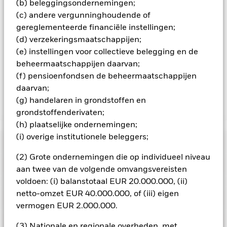
besmettingsrisico voor andere aandelenklassen te
(b) beleggingsondernemingen;
minimaliseren. Via het uitklapvakje direct onder de naam van
(c) andere vergunninghoudende of
het fonds, kunt u een lijst van alle aandelenklassen in het
gereglementeerde financiële instellingen;
fonds bekijken – aandelenklassen met valutahedging worden
(d) verzekeringsmaatschappijen;
aangegeven door het woord 'Hedged' in de naam van de
(e) instellingen voor collectieve belegging en de
aandelenklasse. Daarnaast is een volledige lijst van alle
beheermaatschappijen daarvan;
aandelenklassen met valutahedging op aanvraag
verkrijgbaar bij de beheermaatschappij van het fonds.
(f) pensioenfondsen de beheermaatschappijen
daarvan;
(g) handelaren in grondstoffen en
Toon minder
grondstoffenderivaten;
(h) plaatselijke ondernemingen;
iShares Global Aggregate 1-5 Year Bond Index Fund
(IE)
(i) overige institutionele beleggers;
Risicometer
(2) Grote ondernemingen die op individueel niveau
Performance
aan twee van de volgende omvangsvereisten
voldoen: (i) balanstotaal EUR 20.000.000, (ii)
Grafiek
netto-omzet EUR 40.000.000, of (iii) eigen
Kerngegevens
Kredietrisico, veranderingen in rentetarieven en/of in de
vermogen EUR 2.000.000.
wanbetalingsquote van emittenten hebben een aanzienlijk
invloed op de prestaties van vastrentende effecten. Potentiële
Volledige grafiek bekijken
Portefeuille kenmerken
of werkelijke verlagingen van de kredietrating kunnen het
(3) Nationale en regionale overheden, met