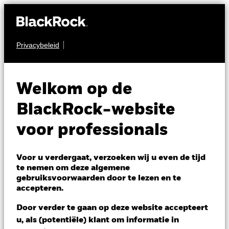
Privacybeleid
OBLIGATIES
iShares Global
Welkom op de
Aggregate 1-5 Year
BlackRock-website
Bond Index Fund (IE)
voor professionals
Voor u verdergaat, verzoeken wij u even de tijd
te nemen om deze algemene
gebruiksvoorwaarden door te lezen en te
accepteren.
NAV per 06/aug/2026
Door verder te gaan op deze website accepteert
EUR 10,01
u, als (potentiële) klant om informatie in
Variatie 52wk: 9,91 - 10,06