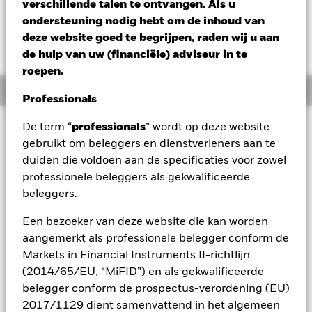
USD 0,21 (1,99%)
verschillende talen te ontvangen. Als u
ondersteuning nodig hebt om de inhoud van
deze website goed te begrijpen, raden wij u aan
de hulp van uw (financiële) adviseur in te
roepen.
Overzicht
Professionals
Beleggingsdoel
De term “
professionals
” wordt op deze website
gebruikt om beleggers en dienstverleners aan te
Het Fonds streeft ernaar rendement te genereren op uw
duiden die voldoen aan de specificaties voor zowel
belegging via een combinatie van kapitaalgroei en
opbrengsten uit de activa van het Fonds. Het Fonds belegt
professionele beleggers als gekwalificeerde
wereldwijd ten minste 80% van zijn totale activa in
beleggers.
aandeleneffecten (bijv. aandelen) van bedrijven wereldwijd
die profiteren van of bijdragen aan de vooruitgang van de
Een bezoeker van deze website die kan worden
Circulaire Economie. De Circulaire Economie is erop gericht
aangemerkt als professionele belegger conform de
afval te minimaliseren door de volledige levenscyclus van
Markets in Financial Instruments II-richtlijn
materialen te benutten en producten en diensten opnieuw te
(2014/65/EU, “MiFID”) en als gekwalificeerde
ontwerpen om meer hergebruik en recycling aan te
moedigen. In normale marktomstandigheden belegt het
belegger conform de prospectus-verordening (EU)
Fonds in een portefeuille van aandeleneffecten van
2017/1129 dient samenvattend in het algemeen