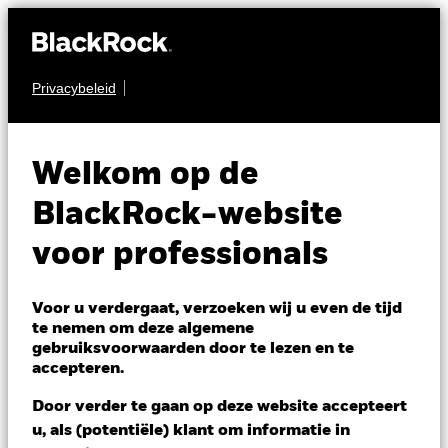
Privacybeleid
AANDELEN
BGF Circular
Welkom op de
Economy
BlackRock-website
voor professionals
Voor u verdergaat, verzoeken wij u even de tijd
te nemen om deze algemene
gebruiksvoorwaarden door te lezen en te
NAV per 05/aug/2026
accepteren.
USD 10,75
Variatie 52wk: 9,36 - 11,08
Door verder te gaan op deze website accepteert
Verandering NAV 1 dag per 05/aug/2026
u, als (potentiële) klant om informatie in