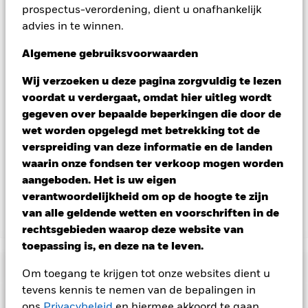
prospectus-verordening, dient u onafhankelijk
fonds bekijken – aandelenklassen met valutahedging worden
advies in te winnen.
aangegeven door het woord 'Hedged' in de naam van de
aandelenklasse. Daarnaast is een volledige lijst van alle
Algemene gebruiksvoorwaarden
aandelenklassen met valutahedging op aanvraag
verkrijgbaar bij de beheermaatschappij van het fonds.
Wij verzoeken u deze pagina zorgvuldig te lezen
In de mate waarin het Fonds effecten uitleent om zijn kosten
voordat u verdergaat, omdat hier uitleg wordt
te reduceren, ontvangt het Fonds 62,5% van de hiermee
gegeven over bepaalde beperkingen die door de
verbonden inkomsten en komen de resterende 37,5% ten
wet worden opgelegd met betrekking tot de
goede aan BlackRock als effectenuitleenagent. Aangezien de
verspreiding van deze informatie en de landen
verdeling van opbrengsten uit effectenleningen de
exploitatiekosten van het Fonds niet verhoogt, is deze niet in
waarin onze fondsen ter verkoop mogen worden
de lopende kosten opgenomen.
aangeboden. Het is uw eigen
verantwoordelijkheid om op de hoogte te zijn
van alle geldende wetten en voorschriften in de
Toon minder
rechtsgebieden waarop deze website van
BGF Circular Economy
toepassing is, en deze na te leven.
Risicometer
Om toegang te krijgen tot onze websites dient u
tevens kennis te nemen van de bepalingen in
Performance
ons
Privacybeleid
en hiermee akkoord te gaan.