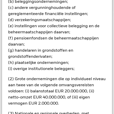
(b) beleggingsondernemingen;
(c) andere vergunninghoudende of
gereglementeerde financiële instellingen;
(d) verzekeringsmaatschappijen;
BELANGRIJKE GEGEVENS: Kapitaalrisico.
De waarde en
(e) instellingen voor collectieve belegging en de
het rendement van beleggingen kunnen dalen en stijgen, en
beheermaatschappijen daarvan;
zijn niet gegarandeerd. Beleggers verliezen mogelijk hun
(f) pensioenfondsen de beheermaatschappijen
oorspronkelijke inleg.
daarvan;
Aandelen in kleinere bedrijven worden gewoonlijk in kleinere
(g) handelaren in grondstoffen en
volumes verhandeld en vertonen grotere
grondstoffenderivaten;
koersschommelingen dan die van grotere bedrijven.
Opkomende landen zijn doorgaans meer onderhevig aan
(h) plaatselijke ondernemingen;
economisch of politieke factoren dan ontwikkelde markten.
(i) overige institutionele beleggers;
Tot de overige risicofactoren behoren een hoger
liquiditeitsrisico, beperkingen op beleggingen in bepaalde
(2) Grote ondernemingen die op individueel niveau
activa of de transfer van activa, en de laattijdige of niet
aan twee van de volgende omvangsvereisten
uitgevoerde levering van effecten of betalingen aan het
voldoen: (i) balanstotaal EUR 20.000.000, (ii)
Fonds. Valutarisico: Het Fonds belegt in andere valuta's.
netto-omzet EUR 40.000.000, of (iii) eigen
Veranderingen in wisselkoersen zijn daarom van invloed op
de waarde van de belegging. De waarde van aandelen en
vermogen EUR 2.000.000.
aandelengerelateerde effecten kan worden beïnvloed door
dagelijkse schommelingen op de aandelenmarkten. Tot de
(3) Nationale en regionale overheden, met