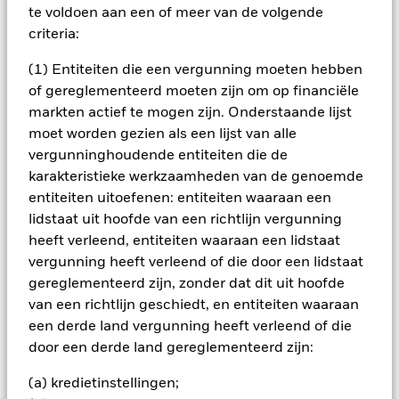
bedrijven met een grote, middelgrote en kleine
te voldoen aan een of meer van de volgende
marktkapitalisatie (de marktkapitalisatie is de aandelenkoers
criteria:
van het bedrijf, vermenigvuldigd met het aantal uitgegeven
aandelen) die zich bezighouden met onder andere
(1) Entiteiten die een vergunning moeten hebben
grondstoffen (bv. metalen en materialen voor batterijen),
of gereglementeerd moeten zijn om op financiële
binnen alle sectoren, die bijdragen aan de bevordering van
de Circulaire Economie via vier categorieën zoals beschreven
markten actief te mogen zijn. Onderstaande lijst
in het Prospectus: (1) Toepassers (2) Ondersteuners (3)
moet worden gezien als een lijst van alle
Begunstigden (4) Bedrijfsmodelwinnaars. De BA beoordeelt
vergunninghoudende entiteiten die de
de bedrijven op basis van hun vermogen om de risico's en
karakteristieke werkzaamheden van de genoemde
kansen in verband met de Circulaire Economie te beheren en
entiteiten uitoefenen: entiteiten waaraan een
op basis van hun risico's op het vlak van milieu, maatschappij
en governance (ESG) en potentieelfactoren. Het Fonds
lidstaat uit hoofde van een richtlijn vergunning
hanteert een best-in-class-benadering voor duurzaam
heeft verleend, entiteiten waaraan een lidstaat
beleggen. Dit betekent dat het Fonds de beste emittenten
vergunning heeft verleend of die door een lidstaat
selecteert (vanuit ESG-oogpunt) voor elke relevante
gereglementeerd zijn, zonder dat dit uit hoofde
activiteitensector (zonder enige activiteitensector uit te
van een richtlijn geschiedt, en entiteiten waaraan
sluiten). Meer dan 90% van de emittenten van effecten
waarin het Fonds belegt, heeft een ESG-rating of werd
een derde land vergunning heeft verleend of die
geanalyseerd voor ESG-doeleinden. Het Fonds kan een
door een derde land gereglementeerd zijn:
beperkte blootstelling verkrijgen aan emittenten die niet
voldoen aan de hierboven beschreven criteria betreffende de
(a) kredietinstellingen;
Circulaire Economie en/of ESG.