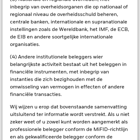
andere factoren die van invloed zijn, behoren politiek en
inbegrip van overheidsorganen die op nationaal of
economisch nieuws, bedrijfsresultaten en belangrijke
regionaal niveau de overheidsschuld beheren,
gebeurtenissen in de bedrijven. Vanwege de criteria die bij de
centrale banken, internationale en supranationale
aandelenselectie worden gehanteerd om aan de definitie van
instellingen zoals de Wereldbank, het IMF, de ECB,
kringloopeconomie te voldoen, is het spectrum van bedrijven
waarin het Fonds kan beleggen mogelijk minder
de EIB en andere soortgelijke internationale
gediversifieerd dan dat van de meeste andere fondsen.
organisaties.
Bedrijven uit de kringloopeconomie hebben mogelijk te
maken met milieuaspecten, belastingen,
(4) Andere institutionele beleggers wier
overheidsreglementering, prijs, aanbod en concurrentie.
belangrijkste activiteit bestaat uit het beleggen in
Beleggers zouden dit fonds moeten meenemen als
financiële instrumenten, met inbegrip van
onderdeel van een volledige beleggingsstrategie.
instanties die zich bezighouden met de
Alle aandelenklassen met valutahedging van dit fonds
gebruiken derivaten om valutarisico's af te dekken. Het
omwisseling van vermogen in effecten of andere
gebruik van derivaten voor een aandelenklasse kan een
financiële transacties.
potentieel besmettingsrisico (ook bekend als spill-over) voor
andere aandelenklassen in het fonds betekenen. De
Wij wijzen u erop dat bovenstaande samenvatting
beheermaatschappij van het fonds waarborgt dat er
uitsluitend ter informatie wordt verstrekt. Als u niet
geschikte procedures worden gebruikt om het
zeker weet of u zowel kunt worden aangemerkt als
besmettingsrisico voor andere aandelenklassen te
professionele belegger conform de MiFID-richtlijn
minimaliseren. Via het uitklapvakje direct onder de naam van
en als gekwalificeerde belegger conform de
het fonds, kunt u een lijst van alle aandelenklassen in het