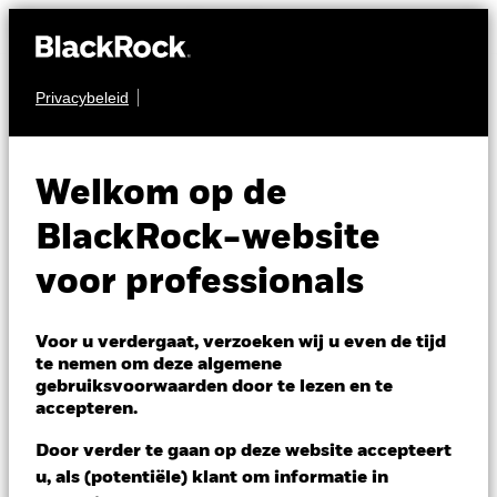
Privacybeleid
AANDELEN
BGF Sustainable
Welkom op de
Energy Fund
BlackRock-website
voor professionals
Voor u verdergaat, verzoeken wij u even de tijd
te nemen om deze algemene
gebruiksvoorwaarden door te lezen en te
NAV per 07/aug/2026
accepteren.
HKD 142,54
Variatie 52wk: 104,95 - 151,72
Door verder te gaan op deze website accepteert
Verandering NAV 1 dag per 07/aug/2026
u, als (potentiële) klant om informatie in