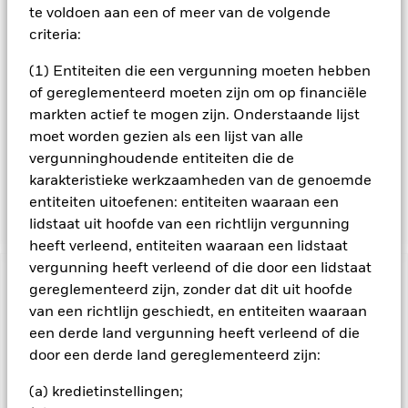
Industry Classification Standard): steenkool en hulpstoffen,
te voldoen aan een of meer van de volgende
olie- en gasexploratie en -productie, en geïntegreerde olie-
criteria:
en gasbedrijven. Het Fonds hanteert een best-in-class-
benadering voor duurzaam beleggen. Dit betekent dat het
(1) Entiteiten die een vergunning moeten hebben
Fonds de beste emittenten selecteert (vanuit ESG-oogpunt)
voor elke relevante activiteitensector (zonder enige
of gereglementeerd moeten zijn om op financiële
activiteitensector uit te sluiten). Meer dan 90% van de
markten actief te mogen zijn. Onderstaande lijst
emittenten van effecten waarin het Fonds belegt, heeft een
moet worden gezien als een lijst van alle
ESG-rating of werd geanalyseerd voor ESG-doeleinden. Het
vergunninghoudende entiteiten die de
Fonds kan een beperkte blootstelling verkrijgen aan
karakteristieke werkzaamheden van de genoemde
emittenten die niet voldoen aan de criteria voor duurzame
energie en/of ESG.
entiteiten uitoefenen: entiteiten waaraan een
lidstaat uit hoofde van een richtlijn vergunning
heeft verleend, entiteiten waaraan een lidstaat
vergunning heeft verleend of die door een lidstaat
BELANGRIJKE GEGEVENS: Kapitaalrisico.
De waarde en
gereglementeerd zijn, zonder dat dit uit hoofde
het rendement van beleggingen kunnen dalen en stijgen, en
van een richtlijn geschiedt, en entiteiten waaraan
zijn niet gegarandeerd. Beleggers verliezen mogelijk hun
een derde land vergunning heeft verleend of die
oorspronkelijke inleg.
door een derde land gereglementeerd zijn:
Het fonds belegt voor een groot deel in effecten die
genoteerd zijn in een vreemde valuta; schommelingen van de
(a) kredietinstellingen;