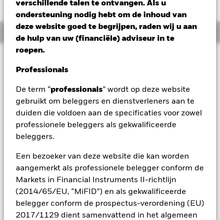
HKD 1,85 (1,31%)
verschillende talen te ontvangen. Als u
ondersteuning nodig hebt om de inhoud van
deze website goed te begrijpen, raden wij u aan
Overzicht
de hulp van uw (financiële) adviseur in te
roepen.
Beleggingsdoel
Professionals
Het Fonds streeft naar een maximaal rendement op uw
belegging via een combinatie van kapitaalgroei en
De term “
professionals
” wordt op deze website
opbrengsten uit de activa van het Fonds. Het Fonds belegt
gebruikt om beleggers en dienstverleners aan te
ten minste 70% van zijn totale vermogen wereldwijd in
aandeleneffecten (bv. aandelen) van bedrijven die werkzaam
duiden die voldoen aan de specificaties voor zowel
zijn in de sector van de duurzame energie. Duurzame
professionele beleggers als gekwalificeerde
energiebedrijven zijn bedrijven die zich bezighouden met
beleggers.
alternatieve energie en energietechnologieën zoals
beschreven in het prospectus. De Beleggingsadviseur (BA)
Een bezoeker van deze website die kan worden
beoordeelt de bedrijven op basis van hun vermogen om de
aangemerkt als professionele belegger conform de
risico's en kansen in verband met het thema duurzame
Markets in Financial Instruments II-richtlijn
energie te beheren, hun risico's op het vlak van milieu,
maatschappij en governance (ESG) en potentieelfactoren.
(2014/65/EU, “MiFID”) en als gekwalificeerde
Het Fonds belegt niet in bedrijven die in de volgende
belegger conform de prospectus-verordening (EU)
sectoren zijn ingedeeld (zoaals gedefinieerd door de Global
2017/1129 dient samenvattend in het algemeen