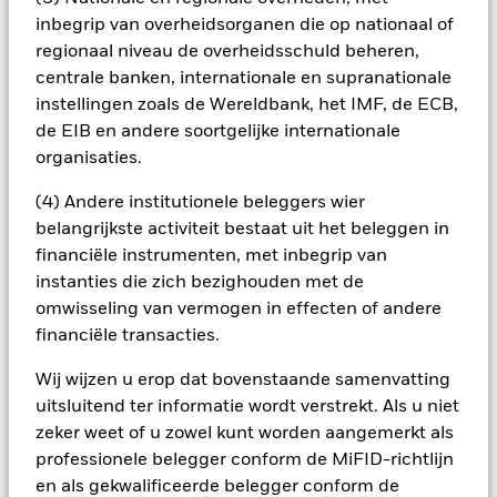
beheermaatschappij van het fonds waarborgt dat er
inbegrip van overheidsorganen die op nationaal of
geschikte procedures worden gebruikt om het
regionaal niveau de overheidsschuld beheren,
besmettingsrisico voor andere aandelenklassen te
centrale banken, internationale en supranationale
minimaliseren. Via het uitklapvakje direct onder de naam van
instellingen zoals de Wereldbank, het IMF, de ECB,
het fonds, kunt u een lijst van alle aandelenklassen in het
de EIB en andere soortgelijke internationale
fonds bekijken – aandelenklassen met valutahedging worden
organisaties.
aangegeven door het woord 'Hedged' in de naam van de
aandelenklasse. Daarnaast is een volledige lijst van alle
(4) Andere institutionele beleggers wier
aandelenklassen met valutahedging op aanvraag
verkrijgbaar bij de beheermaatschappij van het fonds.
belangrijkste activiteit bestaat uit het beleggen in
financiële instrumenten, met inbegrip van
In de mate waarin het Fonds effecten uitleent om zijn kosten
instanties die zich bezighouden met de
te reduceren, ontvangt het Fonds 62,5% van de hiermee
omwisseling van vermogen in effecten of andere
verbonden inkomsten en komen de resterende 37,5% ten
goede aan BlackRock als effectenuitleenagent. Aangezien de
financiële transacties.
verdeling van opbrengsten uit effectenleningen de
exploitatiekosten van het Fonds niet verhoogt, is deze niet in
Wij wijzen u erop dat bovenstaande samenvatting
de lopende kosten opgenomen.
uitsluitend ter informatie wordt verstrekt. Als u niet
zeker weet of u zowel kunt worden aangemerkt als
professionele belegger conform de MiFID-richtlijn
Toon minder
en als gekwalificeerde belegger conform de