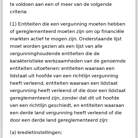
aandelen) die zich bezighouden met onder andere
te voldoen aan een of meer van de volgende
grondstoffen (bv. metalen en materialen voor batterijen),
criteria:
binnen alle sectoren, die bijdragen aan de bevordering van
de Circulaire Economie via vier categorieën zoals beschreven
(1) Entiteiten die een vergunning moeten hebben
in het Prospectus: (1) Toepassers (2) Ondersteuners (3)
Begunstigden (4) Bedrijfsmodelwinnaars. De BA beoordeelt
of gereglementeerd moeten zijn om op financiële
de bedrijven op basis van hun vermogen om de risico's en
markten actief te mogen zijn. Onderstaande lijst
kansen in verband met de Circulaire Economie te beheren en
moet worden gezien als een lijst van alle
op basis van hun risico's op het vlak van milieu, maatschappij
vergunninghoudende entiteiten die de
en governance (ESG) en potentieelfactoren. Het Fonds
karakteristieke werkzaamheden van de genoemde
hanteert een best-in-class-benadering voor duurzaam
beleggen. Dit betekent dat het Fonds de beste emittenten
entiteiten uitoefenen: entiteiten waaraan een
selecteert (vanuit ESG-oogpunt) voor elke relevante
lidstaat uit hoofde van een richtlijn vergunning
activiteitensector (zonder enige activiteitensector uit te
heeft verleend, entiteiten waaraan een lidstaat
sluiten). Meer dan 90% van de emittenten van effecten
vergunning heeft verleend of die door een lidstaat
waarin het Fonds belegt, heeft een ESG-rating of werd
gereglementeerd zijn, zonder dat dit uit hoofde
geanalyseerd voor ESG-doeleinden. Het Fonds kan een
beperkte blootstelling verkrijgen aan emittenten die niet
van een richtlijn geschiedt, en entiteiten waaraan
voldoen aan de hierboven beschreven criteria betreffende de
een derde land vergunning heeft verleend of die
Circulaire Economie en/of ESG.
door een derde land gereglementeerd zijn:
(a) kredietinstellingen;