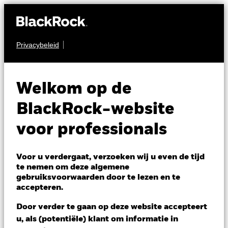
Privacybeleid
AANDELEN
BGF Circular
Welkom op de
Economy
BlackRock-website
voor professionals
Voor u verdergaat, verzoeken wij u even de tijd
te nemen om deze algemene
gebruiksvoorwaarden door te lezen en te
NAV per 06/aug/2026
accepteren.
AUD 9,61
Variatie 52wk: 8,46 - 9,99
Door verder te gaan op deze website accepteert
Verandering NAV 1 dag per 06/aug/2026
u, als (potentiële) klant om informatie in