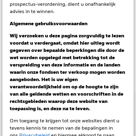
prospectus-verordening, dient u onafhankelijk
aandelenklassen met valutahedging op aanvraag
verkrijgbaar bij de beheermaatschappij van het fonds.
advies in te winnen.
In de mate waarin het Fonds effecten uitleent om zijn kosten
Algemene gebruiksvoorwaarden
te reduceren, ontvangt het Fonds 62,5% van de hiermee
verbonden inkomsten en komen de resterende 37,5% ten
Wij verzoeken u deze pagina zorgvuldig te lezen
goede aan BlackRock als effectenuitleenagent. Aangezien de
voordat u verdergaat, omdat hier uitleg wordt
verdeling van opbrengsten uit effectenleningen de
gegeven over bepaalde beperkingen die door de
exploitatiekosten van het Fonds niet verhoogt, is deze niet in
wet worden opgelegd met betrekking tot de
de lopende kosten opgenomen.
verspreiding van deze informatie en de landen
waarin onze fondsen ter verkoop mogen worden
Toon minder
aangeboden. Het is uw eigen
verantwoordelijkheid om op de hoogte te zijn
BGF Circular Economy
van alle geldende wetten en voorschriften in de
Risicometer
rechtsgebieden waarop deze website van
toepassing is, en deze na te leven.
Performance
Om toegang te krijgen tot onze websites dient u
Grafiek
tevens kennis te nemen van de bepalingen in
Kerngegevens
Aandelen in kleinere bedrijven worden gewoonlijk in kleinere
ons
Privacybeleid
en hiermee akkoord te gaan.