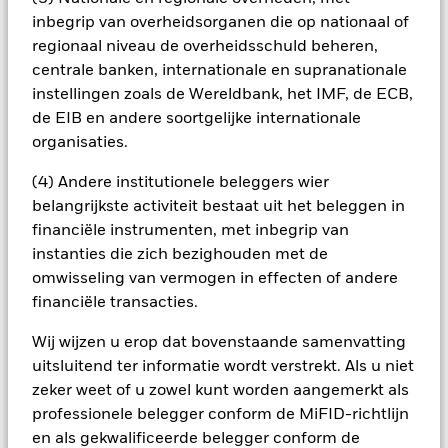
aandelenselectie worden gehanteerd om aan de definitie van
inbegrip van overheidsorganen die op nationaal of
kringloopeconomie te voldoen, is het spectrum van bedrijven
regionaal niveau de overheidsschuld beheren,
waarin het Fonds kan beleggen mogelijk minder
centrale banken, internationale en supranationale
gediversifieerd dan dat van de meeste andere fondsen.
Bedrijven uit de kringloopeconomie hebben mogelijk te
instellingen zoals de Wereldbank, het IMF, de ECB,
maken met milieuaspecten, belastingen,
de EIB en andere soortgelijke internationale
overheidsreglementering, prijs, aanbod en concurrentie.
organisaties.
Beleggers zouden dit fonds moeten meenemen als
onderdeel van een volledige beleggingsstrategie.
(4) Andere institutionele beleggers wier
Alle aandelenklassen met valutahedging van dit fonds
belangrijkste activiteit bestaat uit het beleggen in
gebruiken derivaten om valutarisico's af te dekken. Het
financiële instrumenten, met inbegrip van
gebruik van derivaten voor een aandelenklasse kan een
instanties die zich bezighouden met de
potentieel besmettingsrisico (ook bekend als spill-over) voor
andere aandelenklassen in het fonds betekenen. De
omwisseling van vermogen in effecten of andere
beheermaatschappij van het fonds waarborgt dat er
financiële transacties.
geschikte procedures worden gebruikt om het
besmettingsrisico voor andere aandelenklassen te
Wij wijzen u erop dat bovenstaande samenvatting
minimaliseren. Via het uitklapvakje direct onder de naam van
uitsluitend ter informatie wordt verstrekt. Als u niet
het fonds, kunt u een lijst van alle aandelenklassen in het
zeker weet of u zowel kunt worden aangemerkt als
fonds bekijken – aandelenklassen met valutahedging worden
professionele belegger conform de MiFID-richtlijn
aangegeven door het woord 'Hedged' in de naam van de
en als gekwalificeerde belegger conform de
aandelenklasse. Daarnaast is een volledige lijst van alle