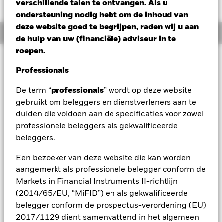
AUD -0,06 (-0,62%)
verschillende talen te ontvangen. Als u
ondersteuning nodig hebt om de inhoud van
deze website goed te begrijpen, raden wij u aan
Overzicht
de hulp van uw (financiële) adviseur in te
roepen.
Beleggingsdoel
Professionals
Het Fonds streeft ernaar rendement te genereren op uw
belegging via een combinatie van kapitaalgroei en
De term “
professionals
” wordt op deze website
opbrengsten uit de activa van het Fonds. Het Fonds belegt
gebruikt om beleggers en dienstverleners aan te
wereldwijd ten minste 80% van zijn totale activa in
aandeleneffecten (bijv. aandelen) van bedrijven wereldwijd
duiden die voldoen aan de specificaties voor zowel
die profiteren van of bijdragen aan de vooruitgang van de
professionele beleggers als gekwalificeerde
Circulaire Economie. De Circulaire Economie is erop gericht
beleggers.
afval te minimaliseren door de volledige levenscyclus van
materialen te benutten en producten en diensten opnieuw te
Een bezoeker van deze website die kan worden
ontwerpen om meer hergebruik en recycling aan te
aangemerkt als professionele belegger conform de
moedigen. In normale marktomstandigheden belegt het
Markets in Financial Instruments II-richtlijn
Fonds in een portefeuille van aandeleneffecten van
bedrijven met een grote, middelgrote en kleine
(2014/65/EU, “MiFID”) en als gekwalificeerde
marktkapitalisatie (de marktkapitalisatie is de aandelenkoers
belegger conform de prospectus-verordening (EU)
van het bedrijf, vermenigvuldigd met het aantal uitgegeven
2017/1129 dient samenvattend in het algemeen