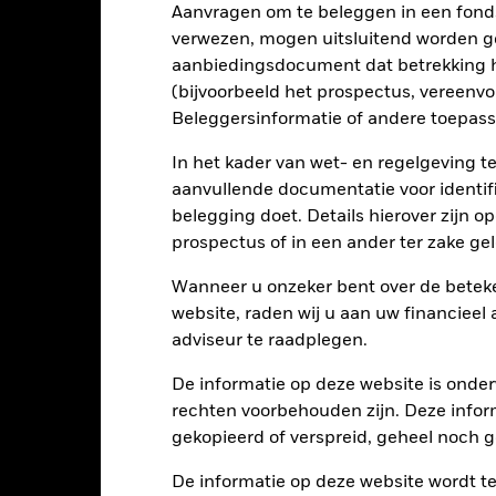
Aanvragen om te beleggen in een fond
verwezen, mogen uitsluitend worden g
risico's en/of de wanbetalingsquote van emittenten hebben een aanzi
ecten met een rating lager dan beleggingskwaliteit kunnen gevoelig
aanbiedingsdocument dat betrekking h
en hogere rating. Potentiële of werkelijke verlagingen van de kredie
(bijvoorbeeld het prospectus, vereenv
aans gevoeliger voor economische en politieke factoren dan ontwik
iteitsrisico', beperkingen op beleggingen in of transfers van activa, d
Beleggersinformatie of andere toepass
 het Fonds en duurzaamheidsgerelateerde risico's.
Derivaten zijn ze
 zijn en kunnen leiden tot grotere verliezen of winsten, wat leidt 
In het kader van wet- en regelgeving t
kan groter zijn wanneer op een uitvoerige of complexe manier word
 middel van derivaten kan het Fonds gevoeliger maken voor verander
aanvullende documentatie voor identif
tegen het Fonds gehedged is in waarde stijgt, is het mogelijk dat bel
belegging doet. Details hierover zijn 
lutablootstelling door middel van derivaten kan het Fonds gevoelige
e valutablootstelling waartegen het Fonds gehedged is in waarde stij
prospectus of in een ander ter zake g
ging.
Het Fonds streeft ernaar ondernemingen uit te sluiten die zic
SG-criteria. Na een ESG-screening kan het potentiële beleggingsuni
Wanneer u onzeker bent over de beteke
ffect hebben op de waarde van de beleggingen van het Fonds in ver
website, raden wij u aan uw financieel
tellingen die diensten leveren zoals de bewaring van activa, of die o
adviseur te raadplegen.
llen aan financieel verlies.
Kredietrisico: de emittent van een in h
n of kapitaal terug te betalen.
Liquiditeitsrisico: lagere liquiditeit b
stellen beleggingen gemakkelijk aan te kopen of te verkopen.
De informatie op deze website is onder
rechten voorbehouden zijn. Deze infor
gekopieerd of verspreid, geheel noch ge
Kerngegevens
De informatie op deze website wordt t