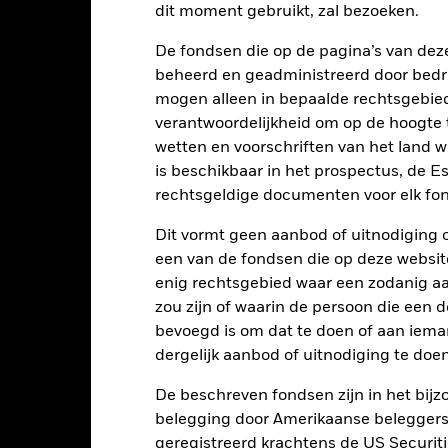
dit moment gebruikt, zal bezoeken.
0
De fondsen die op de pagina’s van de
beheerd en geadministreerd door bedr
alues
-5
mogen alleen in bepaalde rechtsgebie
verantwoordelijkheid om op de hoogte te
wetten en voorschriften van het land 
-10
is beschikbaar in het prospectus, de E
rechtsgeldige documenten voor elk fon
-15
Dit vormt geen aanbod of uitnodiging 
-20
een van de fondsen die op deze websi
2016
2017
2018
2019
2020
2021
enig rechtsgebied waar een zodanig aan
Totaalrendement (%)
Beperkende be
zou zijn of waarin de persoon die een d
bevoegd is om dat te doen of aan iema
d of interactive chart.
Tijdens deze periode behaalde het Fonds zijn rendement in omstandighe
dergelijk aanbod of uitnodiging te doen
óór 06/mei/2025 gebruikte het Fonds een andere benchmark die i
De beschreven fondsen zijn in het bijzo
erspiegeld.
belegging door Amerikaanse beleggers.
geregistreerd krachtens de US Securitie
2016
2017
2018
2019
2020