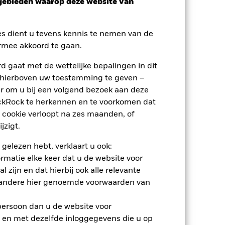
sgebieden waarop deze website van
es dient u tevens kennis te nemen van de
rmee akkoord te gaan.
 gaat met de wettelijke bepalingen in dit
 hierboven uw toestemming te geven –
r om u bij een volgend bezoek aan deze
ackRock te herkennen en te voorkomen dat
 cookie verloopt na zes maanden, of
jzigt.
nden
 gelezen hebt, verklaart u ook:
erlies of de winst per jaar over de
rmatie elke keer dat u de website voor
m te beoordelen hoe het product in het
 zijn en dat hierbij ook alle relevante
 andere hier genoemde voorwaarden van
 persoon dan u de website voor
 en met dezelfde inloggegevens die u op