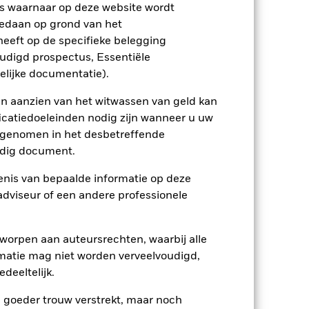
s waarnaar op deze website wordt
edaan op grond van het
enlijk invloed op de prestaties van
er zijn voor veranderingen in deze
eeft op de specifieke belegging
trating kunnen het risiconiveau
oudigd prospectus, Essentiële
kelde markten. Tot de overige
e laattijdige of niet-uitgevoerde
elijke documentatie).
er gevoelig voor veranderingen in de
tot grotere schommelingen in de waarde
en aanzien van het witwassen van geld kan
t gebruikgemaakt van derivaten.
Actief
ingen in de koersen van buitenlandse
icatiedoeleinden nodig zijn wanneer u uw
eggers niet profiteren van een dergelijke
opgenomen in het desbetreffende
r maken voor veranderingen in de
gt, is het mogelijk dat beleggers niet
eldig document.
h bezighouden met bepaalde activiteiten
versum een stuk kleiner worden en een
nis van bepaalde informatie op deze
gelijking met een fonds zonder een
 adviseur of een andere professionele
ptreden als tegenpartij voor afgeleide
et Fonds aangehouden effect is mogelijk
etekent dat er onvoldoende kopers of
worpen aan auteursrechten, waarbij alle
matie mag niet worden verveelvoudigd,
deeltelijk.
e goeder trouw verstrekt, maar noch