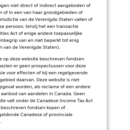
ogen niet direct of indirect aangeboden of
n of in een van haar grondgebieden of
-3,7
-17,0
3,9
4,3
6,5
risdictie van de Verenigde Staten vallen of
 persoon, tenzij het een transactie
-2,8
-11,7
6,8
5,6
7,2
rities Act of enige andere toepasselijke
p-/uitstapvergoedingen worden niet in
nbegrip van en niet beperkt tot enig
en van de Verenigde Staten).
n.
In het verleden behaalde resultaten
n de op deze website beschreven fondsen
ten kunnen zich in de toekomst heel
ngezien er geen prospectussen voor deze
 in het verleden werd beheerd
ie voor effecten of bij een regelgevende
arde (NIW), waarbij de bruto-inkomsten,
ging kan stijgen of dalen als gevolg
 gebied daarvan. Deze website is niet
e valuta dan die gebruikt in de
pgevat worden, als reclame of een andere
r aanbod van aandelen in Canada. Geen
die valt onder de Canadese Income Tax Act
e beschreven fondsen kopen of
e geldende Canadese of provinciale
.