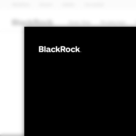
BlackRock
iShares
Aladdin
Ons bedrijf
Over Ons
Producten
OBLIGATIES
BGF Asia Pacif
NAV per 07/aug/2026
Verandering NA
EUR 9,48
EUR 0,
Variatie 52wk: 9,28 - 9,62