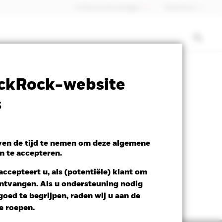
Professionele belegger
Nederland
closure
Prospectus
Download
ckRock-website
s
even de tijd te nemen om deze algemene
n te accepteren.
ccepteert u, als (potentiële) klant om
 ontvangen. Als u ondersteuning nodig
oed te begrijpen, raden wij u aan de
te roepen.