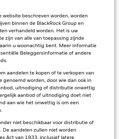
ze website beschreven worden, worden
ijven binnen de BlackRock Group en
den verhandeld worden. Het is uw
 zijn van alle van toepassing zijnde
waarin u woonachtig bent. Meer informatie
ssentiële Beleggersinformatie of andere
ds.
om aandelen te kopen of te verkopen van
te genoemd worden, door wie dan ook in
2022
2023
2024
2025
bod, uitnodiging of distributie onwettig
nchmark 1 (%)
ergelijk aanbod of uitnodiging doet niet
nd aan wie het onwettig is om een
den die niet langer van toepassing zijn.
.
n de benchmarkgegevens wordt
nder niet beschikbaar voor distributie of
 De aandelen zullen niet worden
s Act van 1933, inclusief latere
2021
2022
2023
2024
2025