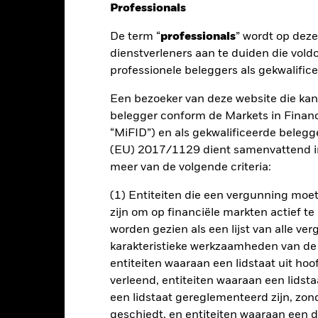
Professionals
nt
Kerngegevens
Managers
P
De term “
professionals
” wordt op dez
dienstverleners aan te duiden die vold
professionele beleggers als gekwalific
n op uw belegging te maximaliseren, zonder afbreuk te doen aan kapi
is met de beginselen van beleggen gericht op milieu, maatschappij 
Een bezoeker van deze website die kan
belegger conform de Markets in Financi
ijn totale activa in vastrentende ('VR'-) effecten die zijn uitgegev
“MiFID”) en als gekwalificeerde beleg
 zijn gevestigd of voornamelijk economisch actief zijn in de regio A
(EU) 2017/1129 dient samenvattend in
ffecten met korte looptijden) en beleggingen omvatten die een relat
meer van de volgende criteria:
(1) Entiteiten die een vergunning mo
beleggingen rekening met ESG-criteria zoals uiteengezet in het pro
zijn om op financiële markten actief t
ite van BlackRock op www.blackrock.com/baselinescreens.
worden gezien als een lijst van alle v
karakteristieke werkzaamheden van de
entiteiten waaraan een lidstaat uit hoo
verleend, entiteiten waaraan een lidsta
lrisico.
De waarde en het rendement van beleggingen kunnen dalen
een lidstaat gereglementeerd zijn, zonde
ogelijk hun oorspronkelijke inleg.
geschiedt, en entiteiten waaraan een 