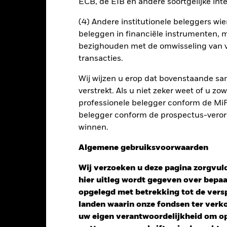
en van het Fonds niet verhoogt, is deze niet in de lopende kosten 
ECB, de EIB en andere soortgelijke inte
(4) Andere institutionele beleggers wier
beleggen in financiële instrumenten, m
bezighouden met de omwisseling van v
PRIIP KID
Factsheet
SFDR Web Disc
d
transacties.
Risicometer
nt
Kerngegevens
Managers
P
Wij wijzen u erop dat bovenstaande sam
verstrekt. Als u niet zeker weet of u z
professionele belegger conform de MiFI
belegger conform de prospectus-verorde
winnen.
Algemene gebruiksvoorwaarden
Wij verzoeken u deze pagina zorgvuld
hier uitleg wordt gegeven over bepa
opgelegd met betrekking tot de versp
landen waarin onze fondsen ter ver
uw eigen verantwoordelijkheid om op 