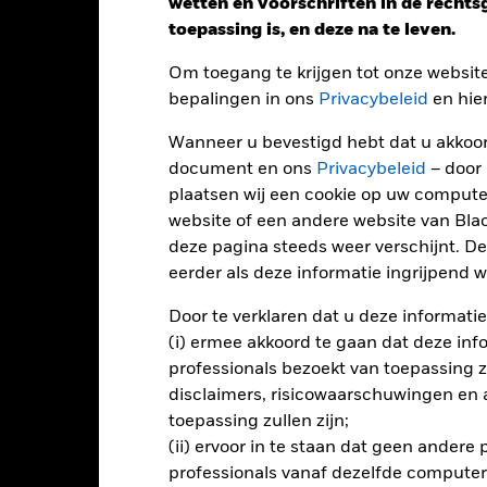
wetten en voorschriften in de recht
toepassing is, en deze na te leven.
Om toegang te krijgen tot onze websit
bepalingen in ons
Privacybeleid
en hie
Performance
Wanneer u bevestigd hebt dat u akkoord
document en ons
Privacybeleid
– door
plaatsen wij een cookie op uw compute
endement
website of een andere website van Bl
deze pagina steeds weer verschijnt. De
eerder als deze informatie ingrijpend wi
Kalenderjaar
Op jaarbasis
Cumulatief
12 maa
ge: 2020-09-30 00:00:00 to 2026-07-31 00:00:00.
Door te verklaren dat u deze informatie
: -40 to 20.
ze grafiek toont de prestatie van het product als het procentuele v
(i) ermee akkoord te gaan dat deze info
gelopen 5 jaar vergeleken met de benchmark. Het kan u helpen o
professionals bezoekt van toepassing zal
rleden werd beheerd en het met de benchmark te vergelijken.
disclaimers, risicowaarschuwingen en
art
toepassing zullen zijn;
10
r chart with 2 data series.
(ii) ervoor in te staan dat geen andere
e chart has 1 X axis displaying categories.
e chart has 1 Y axis displaying Values. Range: -20 to 10.
professionals vanaf dezelfde computer
5