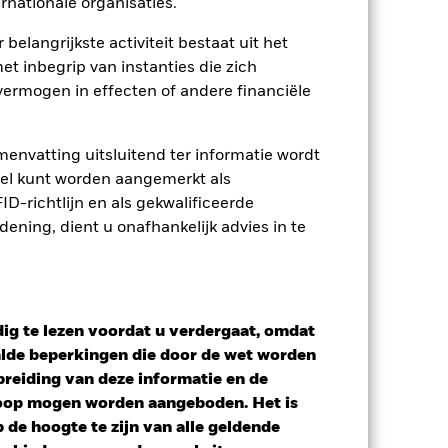
opgenomen.
rnationale organisaties.
Toon minder
 belangrijkste activiteit bestaat uit het
et inbegrip van instanties die zich
ermogen in effecten of andere financiële
losure
Prospectus
Download
osities
Documenten
envatting uitsluitend ter informatie wordt
owel kunt worden aangemerkt als
D-richtlijn en als gekwalificeerde
ning, dient u onafhankelijk advies in te
ig te lezen voordat u verdergaat, omdat
alde beperkingen die door de wet worden
reiding van deze informatie en de
koop mogen worden aangeboden. Het is
de hoogte te zijn van alle geldende