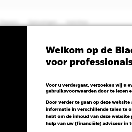
Thema's
Oplossingen
Inzichten
PRIIP KID
Factsheet
SFDR Web Dis
Welkom op de Bla
voor professional
ic Bond Fund
Voor u verdergaat, verzoeken wij u 
gebruiksvoorwaarden door te lezen e
V 1 dag per 07/aug/2026
Door verder te gaan op deze website a
00 (0,00%)
informatie in verschillende talen te
hebt om de inhoud van deze website g
hulp van uw (financiële) adviseur in 