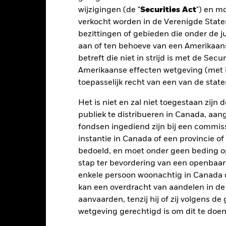
wijzigingen (de "
Securities Act
") en m
otaalrendement (%)
verkocht worden in de Verenigde State
EUR
bezittingen of gebieden die onder de ju
eperkende benchmark
aan of ten behoeve van een Amerikaanse
1 (%) USD
betreft die niet in strijd is met de Secu
t rendement is weergegeven na aftrek van de lopende kosten. Insta
Amerikaanse effecten wetgeving (met i
nmerking genomen bij de berekening.
toepasselijk recht van een van de stat
 getoonde cijfers hebben betrekking op de prestaties in het verlede
Het is niet en zal niet toegestaan zij
rmen geen betrouwbare indicator voor toekomstige resultaten. Mark
publiek te distribueren in Canada, aa
ders ontwikkelen. Het kan u helpen om te beoordelen hoe het fonds
fondsen ingediend zijn bij een commiss
 prestaties worden weergegeven op basis van de netto-inventariswa
dien van toepassing, worden herbelegd. Het rendement van uw beleg
instantie in Canada of een provincie of
n valutaschommelingen als uw belegging wordt gedaan in een ander
bedoeld, en moet onder geen beding o
rekening van de prestaties in het verleden. Bron: Blackrock
stap ter bevordering van een openbaa
enkele persoon woonachtig in Canada 
kan een overdracht van aandelen in d
aanvaarden, tenzij hij of zij volgens d
Belangrijkste Risico's
wetgeving gerechtigd is om dit te doen