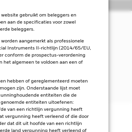
osities
Documenten
e website gebruikt om beleggers en
oen aan de specificaties voor zowel
eerde beleggers.
taalgroei op lange termijn, en belegt
en governance 'ESG'.
 worden aangemerkt als professionele
al Instruments II-richtlijn (2014/65/EU,
en door overheden,
ger conform de prospectus-verordening
zië-Pacific. Deze kunnen obligaties,
 het algemeen te voldoen aan een of
ief lage kredietrating of geen rating
eten hebben of gereglementeerd moeten
spectus. Raadpleeg voor meer
e mogen zijn. Onderstaande lijst moet
ergunninghoudende entiteiten die de
 genoemde entiteiten uitoefenen:
fde van een richtlijn vergunning heeft
at vergunning heeft verleend of die door
 en stijgen, en zijn niet
r dat dit uit hoofde van een richtlijn
derde land vergunning heeft verleend of