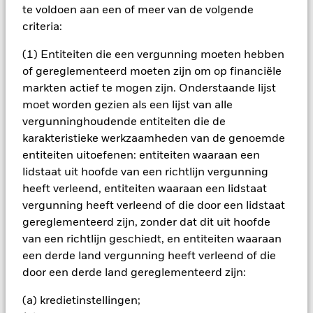
het rendement van beleggingen kunnen dalen en stijgen, en
te voldoen aan een of meer van de volgende
zijn niet gegarandeerd. Beleggers verliezen mogelijk hun
criteria:
oorspronkelijke inleg.
Belangrijke informatie:
De waarde en inkomsten van uw
(1) Entiteiten die een vergunning moeten hebben
belegging kunnen variëren en uw initiële inleg is niet
of gereglementeerd moeten zijn om op financiële
gegarandeerd. De waarde van aandelen en
markten actief te mogen zijn. Onderstaande lijst
aandelengerelateerde effecten kan worden beïnvloed door
moet worden gezien als een lijst van alle
dagelijkse schommelingen op de aandelenmarkten.
vergunninghoudende entiteiten die de
Alle aandelenklassen met valutahedging van dit fonds
karakteristieke werkzaamheden van de genoemde
gebruiken derivaten om valutarisico's af te dekken. Het
entiteiten uitoefenen: entiteiten waaraan een
gebruik van derivaten voor een aandelenklasse kan een
lidstaat uit hoofde van een richtlijn vergunning
potentieel besmettingsrisico (ook bekend als spill-over) voor
heeft verleend, entiteiten waaraan een lidstaat
andere aandelenklassen in het fonds betekenen. De
beheermaatschappij van het fonds waarborgt dat er
vergunning heeft verleend of die door een lidstaat
geschikte procedures worden gebruikt om het
gereglementeerd zijn, zonder dat dit uit hoofde
besmettingsrisico voor andere aandelenklassen te
van een richtlijn geschiedt, en entiteiten waaraan
minimaliseren. Via het uitklapvakje direct onder de naam van
een derde land vergunning heeft verleend of die
het fonds, kunt u een lijst van alle aandelenklassen in het
door een derde land gereglementeerd zijn:
fonds bekijken – aandelenklassen met valutahedging worden
aangegeven door het woord 'Hedged' in de naam van de
(a) kredietinstellingen;
aandelenklasse. Daarnaast is een volledige lijst van alle