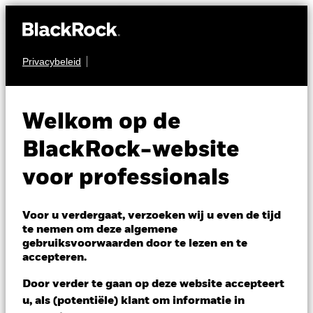
Privacybeleid
AANDELEN
iShares MSCI
Welkom op de
Europe Consumer
ESIS
BlackRock-website
Staples Sector
voor professionals
UCITS ETF
Voor u verdergaat, verzoeken wij u even de tijd
te nemen om deze algemene
gebruiksvoorwaarden door te lezen en te
accepteren.
Door verder te gaan op deze website accepteert
u, als (potentiële) klant om informatie in
NAV per 05/aug/2026