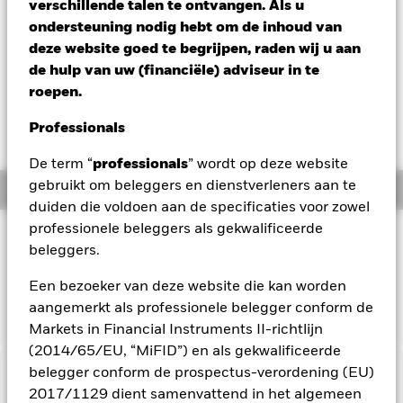
verschillende talen te ontvangen. Als u
EUR 6,11
ondersteuning nodig hebt om de inhoud van
Variatie 52wk: 5,45 - 6,35
deze website goed te begrijpen, raden wij u aan
Verandering NAV 1 dag per 05/aug/2026
de hulp van uw (financiële) adviseur in te
EUR 0,04 (0,69%)
roepen.
Totaalrendement per 04/aug/2026
Professionals
YTD:
5,62%
De term “
professionals
” wordt op deze website
gebruikt om beleggers en dienstverleners aan te
Overzicht
duiden die voldoen aan de specificaties voor zowel
professionele beleggers als gekwalificeerde
BELEGGINGSDOEL
beleggers.
Het Fonds streeft ernaar de prestatie van een index te volgen
die bestaat uit Europese aandelen in de sector van
Een bezoeker van deze website die kan worden
basisconsumptiegoederen.
aangemerkt als professionele belegger conform de
Markets in Financial Instruments II-richtlijn
(2014/65/EU, “MiFID”) en als gekwalificeerde
belegger conform de prospectus-verordening (EU)
BELANGRIJKE GEGEVENS: Kapitaalrisico.
De waarde en
2017/1129 dient samenvattend in het algemeen