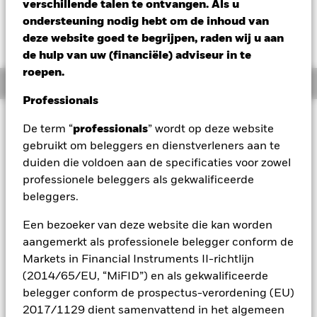
verschillende talen te ontvangen. Als u
Verandering NAV 1 dag per 06/aug/2026
Morningstar Rating
ondersteuning nodig hebt om de inhoud van
EUR -0,20 (-0,26%)
deze website goed te begrijpen, raden wij u aan
de hulp van uw (financiële) adviseur in te
roepen.
Overzicht
Professionals
Beleggingsdoel
De term “
professionals
” wordt op deze website
inkomsten uit de activa van het Fonds, en streeft ook naar
gebruikt om beleggers en dienstverleners aan te
een hoger rendement dan de Bloomberg Global Aggregate
duiden die voldoen aan de specificaties voor zowel
Corporate Index (EUR Hedged) (75%) and the Bloomberg
professionele beleggers als gekwalificeerde
MSCI Global Green Bond Corporate 5% Issuer Cap Index
beleggers.
(EUR Hedged) (25%) (de 'Index'). Het Fonds streeft er ook
naar te beleggen op een wijze die in overeenstemming is met
Een bezoeker van deze website die kan worden
de beginselen van beleggen in milieu, maatschappij en
governance ('ESG'). Het Fonds streeft ernaar om 80% van
aangemerkt als professionele belegger conform de
zijn activa te beleggen in vastrentende (VR-) effecten (bv.
Markets in Financial Instruments II-richtlijn
obligaties) en in aan vastrentende waarden gerelateerde
(2014/65/EU, “MiFID”) en als gekwalificeerde
effecten van emittenten wereldwijd. De beleggingen van het
belegger conform de prospectus-verordening (EU)
Fonds zullen gewoonlijk genoteerd zijn aan of verhandeld
2017/1129 dient samenvattend in het algemeen
worden op gereglementeerde markten. Het Fonds kan ook