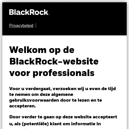
Privacybeleid
OBLIGATIES
1895 Wereld
Welkom op de
Bedrijfsobligaties
BlackRock-website
Fonds
voor professionals
Voor u verdergaat, verzoeken wij u even de tijd
te nemen om deze algemene
gebruiksvoorwaarden door te lezen en te
accepteren.
NAV per 06/aug/2026
Door verder te gaan op deze website accepteert
EUR 79,02
u, als (potentiële) klant om informatie in
Variatie 52wk: 78,64 - 83,24