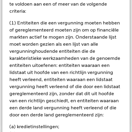
aandelen) die zich bezighouden met onder andere
te voldoen aan een of meer van de volgende
grondstoffen (bv. metalen en materialen voor batterijen),
criteria:
binnen alle sectoren, die bijdragen aan de bevordering van
de Circulaire Economie via vier categorieën zoals beschreven
(1) Entiteiten die een vergunning moeten hebben
in het Prospectus: (1) Toepassers (2) Ondersteuners (3)
Begunstigden (4) Bedrijfsmodelwinnaars. De BA beoordeelt
of gereglementeerd moeten zijn om op financiële
de bedrijven op basis van hun vermogen om de risico's en
markten actief te mogen zijn. Onderstaande lijst
kansen in verband met de Circulaire Economie te beheren en
moet worden gezien als een lijst van alle
op basis van hun risico's op het vlak van milieu, maatschappij
vergunninghoudende entiteiten die de
en governance (ESG) en potentieelfactoren. Het Fonds
karakteristieke werkzaamheden van de genoemde
hanteert een best-in-class-benadering voor duurzaam
beleggen. Dit betekent dat het Fonds de beste emittenten
entiteiten uitoefenen: entiteiten waaraan een
selecteert (vanuit ESG-oogpunt) voor elke relevante
lidstaat uit hoofde van een richtlijn vergunning
activiteitensector (zonder enige activiteitensector uit te
heeft verleend, entiteiten waaraan een lidstaat
sluiten). Meer dan 90% van de emittenten van effecten
vergunning heeft verleend of die door een lidstaat
waarin het Fonds belegt, heeft een ESG-rating of werd
gereglementeerd zijn, zonder dat dit uit hoofde
geanalyseerd voor ESG-doeleinden. Het Fonds kan een
beperkte blootstelling verkrijgen aan emittenten die niet
van een richtlijn geschiedt, en entiteiten waaraan
voldoen aan de hierboven beschreven criteria betreffende de
een derde land vergunning heeft verleend of die
Circulaire Economie en/of ESG.
door een derde land gereglementeerd zijn:
(a) kredietinstellingen;