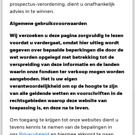
prospectus-verordening, dient u onafhankelijk
aandelenklassen met valutahedging op aanvraag
verkrijgbaar bij de beheermaatschappij van het fonds.
advies in te winnen.
In de mate waarin het Fonds effecten uitleent om zijn kosten
Algemene gebruiksvoorwaarden
te reduceren, ontvangt het Fonds 62,5% van de hiermee
verbonden inkomsten en komen de resterende 37,5% ten
Wij verzoeken u deze pagina zorgvuldig te lezen
goede aan BlackRock als effectenuitleenagent. Aangezien de
voordat u verdergaat, omdat hier uitleg wordt
verdeling van opbrengsten uit effectenleningen de
gegeven over bepaalde beperkingen die door de
exploitatiekosten van het Fonds niet verhoogt, is deze niet in
wet worden opgelegd met betrekking tot de
de lopende kosten opgenomen.
verspreiding van deze informatie en de landen
waarin onze fondsen ter verkoop mogen worden
Toon minder
aangeboden. Het is uw eigen
verantwoordelijkheid om op de hoogte te zijn
BGF Circular Economy
van alle geldende wetten en voorschriften in de
Risicometer
rechtsgebieden waarop deze website van
toepassing is, en deze na te leven.
Performance
Om toegang te krijgen tot onze websites dient u
Grafiek
tevens kennis te nemen van de bepalingen in
Kerngegevens
Aandelen in kleinere bedrijven worden gewoonlijk in kleinere
ons
Privacybeleid
en hiermee akkoord te gaan.