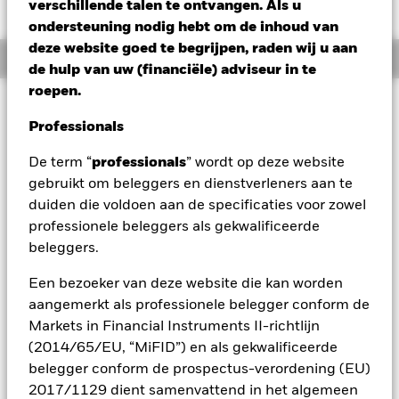
JPY -8,00 (-0,62%)
verschillende talen te ontvangen. Als u
ondersteuning nodig hebt om de inhoud van
deze website goed te begrijpen, raden wij u aan
Overzicht
de hulp van uw (financiële) adviseur in te
roepen.
Beleggingsdoel
Professionals
Het Fonds streeft ernaar rendement te genereren op uw
belegging via een combinatie van kapitaalgroei en
De term “
professionals
” wordt op deze website
opbrengsten uit de activa van het Fonds. Het Fonds belegt
gebruikt om beleggers en dienstverleners aan te
wereldwijd ten minste 80% van zijn totale activa in
aandeleneffecten (bijv. aandelen) van bedrijven wereldwijd
duiden die voldoen aan de specificaties voor zowel
die profiteren van of bijdragen aan de vooruitgang van de
professionele beleggers als gekwalificeerde
Circulaire Economie. De Circulaire Economie is erop gericht
beleggers.
afval te minimaliseren door de volledige levenscyclus van
materialen te benutten en producten en diensten opnieuw te
Een bezoeker van deze website die kan worden
ontwerpen om meer hergebruik en recycling aan te
aangemerkt als professionele belegger conform de
moedigen. In normale marktomstandigheden belegt het
Markets in Financial Instruments II-richtlijn
Fonds in een portefeuille van aandeleneffecten van
bedrijven met een grote, middelgrote en kleine
(2014/65/EU, “MiFID”) en als gekwalificeerde
marktkapitalisatie (de marktkapitalisatie is de aandelenkoers
belegger conform de prospectus-verordening (EU)
van het bedrijf, vermenigvuldigd met het aantal uitgegeven
2017/1129 dient samenvattend in het algemeen