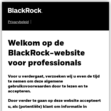
Privacybeleid
AANDELEN
BGF Circular
Welkom op de
Economy
BlackRock-website
voor professionals
Voor u verdergaat, verzoeken wij u even de tijd
te nemen om deze algemene
gebruiksvoorwaarden door te lezen en te
NAV per 06/aug/2026
accepteren.
JPY 1.279,00
Variatie 52wk: 1.135,00 - 1.334,00
Door verder te gaan op deze website accepteert
Verandering NAV 1 dag per 06/aug/2026
u, als (potentiële) klant om informatie in