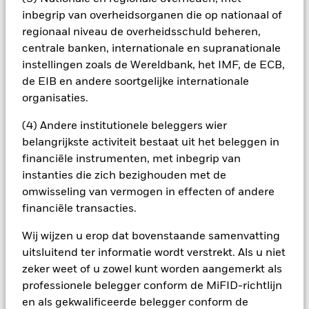
aandelenselectie worden gehanteerd om aan de definitie van
inbegrip van overheidsorganen die op nationaal of
kringloopeconomie te voldoen, is het spectrum van bedrijven
regionaal niveau de overheidsschuld beheren,
waarin het Fonds kan beleggen mogelijk minder
centrale banken, internationale en supranationale
gediversifieerd dan dat van de meeste andere fondsen.
Bedrijven uit de kringloopeconomie hebben mogelijk te
instellingen zoals de Wereldbank, het IMF, de ECB,
maken met milieuaspecten, belastingen,
de EIB en andere soortgelijke internationale
overheidsreglementering, prijs, aanbod en concurrentie.
organisaties.
Beleggers zouden dit fonds moeten meenemen als
onderdeel van een volledige beleggingsstrategie.
(4) Andere institutionele beleggers wier
Alle aandelenklassen met valutahedging van dit fonds
belangrijkste activiteit bestaat uit het beleggen in
gebruiken derivaten om valutarisico's af te dekken. Het
financiële instrumenten, met inbegrip van
gebruik van derivaten voor een aandelenklasse kan een
instanties die zich bezighouden met de
potentieel besmettingsrisico (ook bekend als spill-over) voor
andere aandelenklassen in het fonds betekenen. De
omwisseling van vermogen in effecten of andere
beheermaatschappij van het fonds waarborgt dat er
financiële transacties.
geschikte procedures worden gebruikt om het
besmettingsrisico voor andere aandelenklassen te
Wij wijzen u erop dat bovenstaande samenvatting
minimaliseren. Via het uitklapvakje direct onder de naam van
uitsluitend ter informatie wordt verstrekt. Als u niet
het fonds, kunt u een lijst van alle aandelenklassen in het
zeker weet of u zowel kunt worden aangemerkt als
fonds bekijken – aandelenklassen met valutahedging worden
professionele belegger conform de MiFID-richtlijn
aangegeven door het woord 'Hedged' in de naam van de
en als gekwalificeerde belegger conform de
aandelenklasse. Daarnaast is een volledige lijst van alle