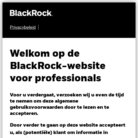
Privacybeleid
MULTI-ASSET
BGF Asian Multi-Asset
Welkom op de
Income Fund
BlackRock-website
voor professionals
Voor u verdergaat, verzoeken wij u even de tijd
te nemen om deze algemene
gebruiksvoorwaarden door te lezen en te
NAV per 07/aug/2026
accepteren.
SGD 7,66
Variatie 52wk: 7,14 - 8,15
Door verder te gaan op deze website accepteert
Verandering NAV 1 dag per 07/aug/2026
u, als (potentiële) klant om informatie in