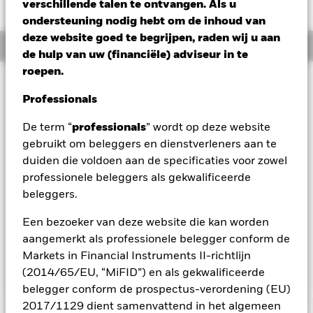
SGD 0,01 (0,13%)
verschillende talen te ontvangen. Als u
ondersteuning nodig hebt om de inhoud van
deze website goed te begrijpen, raden wij u aan
Overzicht
de hulp van uw (financiële) adviseur in te
roepen.
Beleggingsdoel
Professionals
Het Fonds streeft naar een maximaal rendement op uw
belegging op middellange tot lange termijn via een
De term “
professionals
” wordt op deze website
combinatie van kapitaalgroei en opbrengsten uit de activa
gebruikt om beleggers en dienstverleners aan te
van het Fonds. Het Fonds belegt wereldwijd in het hele scala
aan activa waarin een icbe kan beleggen, waaronder
duiden die voldoen aan de specificaties voor zowel
aandeleneffecten (bijv. aandelen), vastrentende effecten
professionele beleggers als gekwalificeerde
(zoals obligaties), fondsen, cash, deposito’s en
beleggers.
geldmarktinstrumenten (d.w.z. schuldeffecten met een korte
looptijd). Het Fonds belegt ten minste 70% van zijn totale
Een bezoeker van deze website die kan worden
activa in vastrentende effecten van investment grade.
aangemerkt als professionele belegger conform de
Hiertoe behoren obligaties en geldmarktinstrumenten (d.w.z.
Markets in Financial Instruments II-richtlijn
schuldeffecten met een korte looptijd).
(2014/65/EU, “MiFID”) en als gekwalificeerde
belegger conform de prospectus-verordening (EU)
2017/1129 dient samenvattend in het algemeen