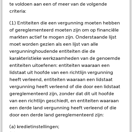
BELANGRIJKE GEGEVENS: Kapitaalrisico.
te voldoen aan een of meer van de volgende
De waarde en
het rendement van beleggingen kunnen dalen en stijgen, en
criteria:
zijn niet gegarandeerd. Beleggers verliezen mogelijk hun
oorspronkelijke inleg.
(1) Entiteiten die een vergunning moeten hebben
of gereglementeerd moeten zijn om op financiële
Alle aandelenklassen met valutahedging van dit fonds
markten actief te mogen zijn. Onderstaande lijst
gebruiken derivaten om valutarisico's af te dekken. Het
gebruik van derivaten voor een aandelenklasse kan een
moet worden gezien als een lijst van alle
potentieel besmettingsrisico (ook bekend als spill-over) voor
vergunninghoudende entiteiten die de
andere aandelenklassen in het fonds betekenen. De
karakteristieke werkzaamheden van de genoemde
beheermaatschappij van het fonds waarborgt dat er
entiteiten uitoefenen: entiteiten waaraan een
geschikte procedures worden gebruikt om het
lidstaat uit hoofde van een richtlijn vergunning
besmettingsrisico voor andere aandelenklassen te
heeft verleend, entiteiten waaraan een lidstaat
minimaliseren. Via het uitklapvakje direct onder de naam van
vergunning heeft verleend of die door een lidstaat
het fonds, kunt u een lijst van alle aandelenklassen in het
fonds bekijken – aandelenklassen met valutahedging worden
gereglementeerd zijn, zonder dat dit uit hoofde
aangegeven door het woord 'Hedged' in de naam van de
van een richtlijn geschiedt, en entiteiten waaraan
aandelenklasse. Daarnaast is een volledige lijst van alle
een derde land vergunning heeft verleend of die
aandelenklassen met valutahedging op aanvraag
door een derde land gereglementeerd zijn:
verkrijgbaar bij de beheermaatschappij van het fonds.
(a) kredietinstellingen;
In de mate waarin het Fonds effecten uitleent om zijn kosten