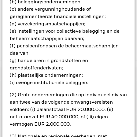
te reduceren, ontvangt het Fonds 62,5% van de hiermee
(b) beleggingsondernemingen;
verbonden inkomsten en komen de resterende 37,5% ten
(c) andere vergunninghoudende of
goede aan BlackRock als effectenuitleenagent. Aangezien de
gereglementeerde financiële instellingen;
verdeling van opbrengsten uit effectenleningen de
(d) verzekeringsmaatschappijen;
exploitatiekosten van het Fonds niet verhoogt, is deze niet in
(e) instellingen voor collectieve belegging en de
de lopende kosten opgenomen.
beheermaatschappijen daarvan;
(f) pensioenfondsen de beheermaatschappijen
daarvan;
Toon minder
(g) handelaren in grondstoffen en
BGF Asian Multi-Asset Income Fund
grondstoffenderivaten;
Risicometer
(h) plaatselijke ondernemingen;
(i) overige institutionele beleggers;
Performance
(2) Grote ondernemingen die op individueel niveau
aan twee van de volgende omvangsvereisten
Grafiek
Kerngegevens
Kredietrisico, veranderingen in rentetarieven en/of in de
voldoen: (i) balanstotaal EUR 20.000.000, (ii)
wanbetalingsquote van emittenten hebben een aanzienlijk
netto-omzet EUR 40.000.000, of (iii) eigen
invloed op de prestaties van vastrentende effecten. Potentiële
Volledige grafiek bekijken
Portefeuille kenmerken
of werkelijke verlagingen van de kredietrating kunnen het
vermogen EUR 2.000.000.
Fondsomvang
USD 722.922.062
risiconiveau verhogen.
Opkomende markten zijn doorgaans
per 07/aug/2026
gevoeliger voor economische en politieke factoren dan
Posities
(3) Nationale en regionale overheden, met