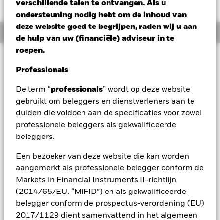
RMB 0,13 (0,15%)
verschillende talen te ontvangen. Als u
ondersteuning nodig hebt om de inhoud van
deze website goed te begrijpen, raden wij u aan
Overzicht
de hulp van uw (financiële) adviseur in te
roepen.
Beleggingsdoel
Professionals
Het Fonds streeft naar een maximaal rendement op uw
belegging door een combinatie van kapitaalgroei en
De term “
professionals
” wordt op deze website
inkomsten uit de activa van het Fonds, op een wijze die in
gebruikt om beleggers en dienstverleners aan te
overeenstemming is met de principes van duurzaam
beleggen en een beleggingsbeleid dat rekening houdt met
duiden die voldoen aan de specificaties voor zowel
criteria op het vlak van milieu, maatschappij en governance
professionele beleggers als gekwalificeerde
(ESG). Het Fonds belegt ten minste 70% van zijn totale
beleggers.
vermogen in vastrentende effecten die zijn uitgedrukt in US-
dollars. Hiertoe behoren obligaties en
Een bezoeker van deze website die kan worden
geldmarktinstrumenten (d.w.z. schuldeffecten met een korte
aangemerkt als professionele belegger conform de
looptijd). Ten minste 70% van de totale activa van het
Markets in Financial Instruments II-richtlijn
Fondsomvatten beleggingen met een relatief lage
kredietrating of geen rating. De rest kan beleggingen
(2014/65/EU, “MiFID”) en als gekwalificeerde
omvatten van investment grade (d.w.z. dat zij voldoen aan
belegger conform de prospectus-verordening (EU)
een vastgesteld niveau van kredietwaardigheid) ten tijde van
2017/1129 dient samenvattend in het algemeen