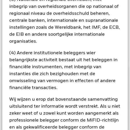
te reduceren, ontvangt het Fonds 62,5% van de hiermee
inbegrip van overheidsorganen die op nationaal of
verbonden inkomsten en komen de resterende 37,5% ten
regionaal niveau de overheidsschuld beheren,
goede aan BlackRock als effectenuitleenagent. Aangezien de
centrale banken, internationale en supranationale
verdeling van opbrengsten uit effectenleningen de
instellingen zoals de Wereldbank, het IMF, de ECB,
exploitatiekosten van het Fonds niet verhoogt, is deze niet in
de EIB en andere soortgelijke internationale
de lopende kosten opgenomen.
organisaties.
(4) Andere institutionele beleggers wier
Toon minder
belangrijkste activiteit bestaat uit het beleggen in
BGF US Dollar High Yield Bond Fund
financiële instrumenten, met inbegrip van
Risicometer
instanties die zich bezighouden met de
omwisseling van vermogen in effecten of andere
Performance
financiële transacties.
Wij wijzen u erop dat bovenstaande samenvatting
Grafiek
Kerngegevens
uitsluitend ter informatie wordt verstrekt. Als u niet
Vastrentende effecten met een rating lager dan
beleggingskwaliteit zijn gevoeliger voor veranderingen in
zeker weet of u zowel kunt worden aangemerkt als
rentetarieven en brengen een groter 'kredietrisico' met zich
Volledige grafiek bekijken
Portefeuille kenmerken
professionele belegger conform de MiFID-richtlijn
mee dan vastrentende effecten met een hogere rating.
Fondsomvang
USD 2.968.122.955
Derivaten zijn zeer gevoelig voor veranderingen in de waarde
en als gekwalificeerde belegger conform de
per 07/aug/2026