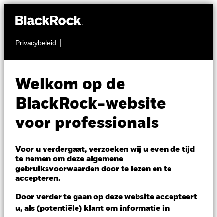
Privacybeleid
OBLIGATIES
BGF US Dollar High
Welkom op de
Yield Bond Fund
BlackRock-website
voor professionals
Voor u verdergaat, verzoeken wij u even de tijd
te nemen om deze algemene
gebruiksvoorwaarden door te lezen en te
NAV per 07/aug/2026
accepteren.
RMB 88,10
Variatie 52wk: 87,56 - 90,74
Door verder te gaan op deze website accepteert
Verandering NAV 1 dag per 07/aug/2026
u, als (potentiële) klant om informatie in