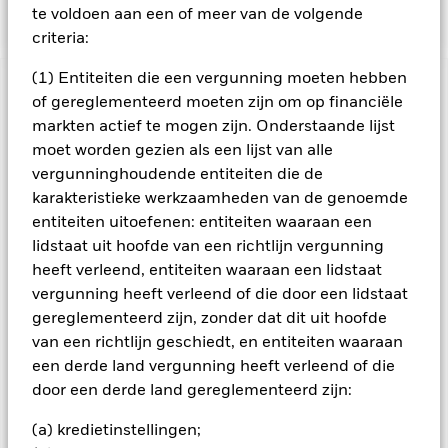
de aankoop.
te voldoen aan een of meer van de volgende
criteria:
(1) Entiteiten die een vergunning moeten hebben
BELANGRIJKE GEGEVENS: Kapitaalrisico.
De waarde en
of gereglementeerd moeten zijn om op financiële
het rendement van beleggingen kunnen dalen en stijgen, en
markten actief te mogen zijn. Onderstaande lijst
zijn niet gegarandeerd. Beleggers verliezen mogelijk hun
moet worden gezien als een lijst van alle
oorspronkelijke inleg.
vergunninghoudende entiteiten die de
Vastrentende effecten van mindere beleggingskwaliteit zijn
karakteristieke werkzaamheden van de genoemde
gevoeliger voor veranderingen in rentetarieven en brengen
entiteiten uitoefenen: entiteiten waaraan een
een groter 'kredietrisico' met zich mee dan vastrentende
lidstaat uit hoofde van een richtlijn vergunning
effecten met een hogere rating. Derivaten kunnen bijzonder
gevoelig zijn voor veranderingen in waarde van het actief
heeft verleend, entiteiten waaraan een lidstaat
waarop ze zijn gebaseerd. Hierdoor kan de omvang van de
vergunning heeft verleend of die door een lidstaat
winsten en verliezen stijgen, wat leidt tot grotere
gereglementeerd zijn, zonder dat dit uit hoofde
schommelingen in de waarde van het fonds. De invloed op
van een richtlijn geschiedt, en entiteiten waaraan
het Fonds kan groter zijn wanneer op een uitvoerige of
een derde land vergunning heeft verleend of die
complexe manier wordt gebruikgemaakt van derivaten. Het
Fonds streeft ernaar ondernemingen uit te sluiten die zich
door een derde land gereglementeerd zijn:
bezighouden met bepaalde activiteiten die niet in
overeenstemming zijn met ESG-criteria. Beleggers dienen
(a) kredietinstellingen;