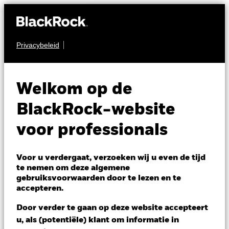
Privacybeleid
AANDELEN
BSF Emerging
Welkom op de
Companies Absolute
BlackRock-website
Return Fund
voor professionals
Voor u verdergaat, verzoeken wij u even de tijd
te nemen om deze algemene
gebruiksvoorwaarden door te lezen en te
accepteren.
NAV per 07/aug/2026
Door verder te gaan op deze website accepteert
EUR 125,30
u, als (potentiële) klant om informatie in
Variatie 52wk: 122,18 - 134,16