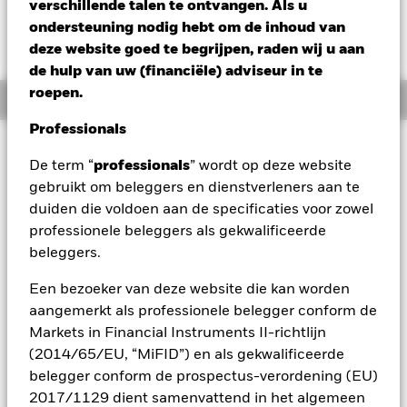
verschillende talen te ontvangen. Als u
Verandering NAV 1 dag per 07/aug/2026
ondersteuning nodig hebt om de inhoud van
EUR -0,13 (-0,10%)
deze website goed te begrijpen, raden wij u aan
de hulp van uw (financiële) adviseur in te
roepen.
Overzicht
Professionals
Beleggingsdoel
De term “
professionals
” wordt op deze website
Het Fonds streeft ernaar positieve absolute rendementen te
gebruikt om beleggers en dienstverleners aan te
behalen via een combinatie van kapitaalgroei en
duiden die voldoen aan de specificaties voor zowel
opbrengsten, onafhankelijk van de marktontwikkelingen. Het
Fonds streeft naar een blootstelling van ten minste 60% aan
professionele beleggers als gekwalificeerde
aandeleneffecten (bv. aandelen) en aandelengerelateerde
beleggers.
effecten van bedrijven die in het Verenigd Koninkrijk
gevestigd zijn, of er hun belangrijkste activiteiten uitoefenen,
Een bezoeker van deze website die kan worden
of er hun hoofdnotering hebben. Daarbij is er sprake van
aangemerkt als professionele belegger conform de
ondernemingen met een kleine, middelgrote of grote
Markets in Financial Instruments II-richtlijn
kapitalisatie die als 'opkomend' worden aangemerkt. Dat
(2014/65/EU, “MiFID”) en als gekwalificeerde
betekent dat zij zich in een vroege fase van hun levenscyclus
bevinden en/of dat ze naar verwachting een forse groei
belegger conform de prospectus-verordening (EU)
zullen kennen. Bij de selectie van de beleggingen van het
2017/1129 dient samenvattend in het algemeen