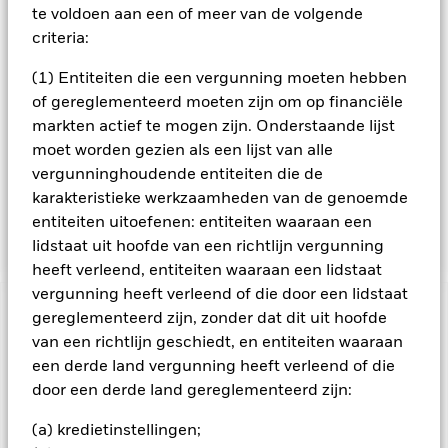
Fonds zal de beleggingsadviseur (BA) een fundamentele
te voldoen aan een of meer van de volgende
analyse hanteren die is gericht op een waardering van de
criteria:
winstcapaciteit van ondernemingen en de opsporing van
opkomende structurele wijzigingen binnen sectoren. Het
(1) Entiteiten die een vergunning moeten hebben
Fonds belegt ten minste 70% van zijn activa in
of gereglementeerd moeten zijn om op financiële
aandeleneffecten en andere aandelengerelateerde effecten
waaronder afgeleide financiële instrumenten (FDI's) (d.w.z.
markten actief te mogen zijn. Onderstaande lijst
beleggingen waarvan de prijzen zijn gebaseerd op een of
moet worden gezien als een lijst van alle
meer onderliggende activa). Indien gepast kan het Fonds ook
vergunninghoudende entiteiten die de
beleggen in vastrentende (VR-)effecten,
karakteristieke werkzaamheden van de genoemde
geldmarktinstrumenten (GMI's) (d.w.z. schuldeffecten met
entiteiten uitoefenen: entiteiten waaraan een
korte looptijden), deposito's en cash.
lidstaat uit hoofde van een richtlijn vergunning
heeft verleend, entiteiten waaraan een lidstaat
vergunning heeft verleend of die door een lidstaat
BELANGRIJKE GEGEVENS: Kapitaalrisico.
gereglementeerd zijn, zonder dat dit uit hoofde
De waarde en
het rendement van beleggingen kunnen dalen en stijgen, en
van een richtlijn geschiedt, en entiteiten waaraan
zijn niet gegarandeerd. Beleggers verliezen mogelijk hun
een derde land vergunning heeft verleend of die
oorspronkelijke inleg.
door een derde land gereglementeerd zijn:
Aandelen in kleinere bedrijven worden gewoonlijk in kleinere
(a) kredietinstellingen;
volumes verhandeld en vertonen grotere