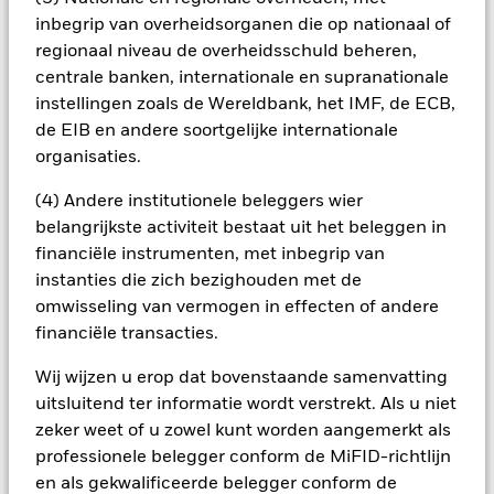
potentieel besmettingsrisico (ook bekend als spill-over) voor
inbegrip van overheidsorganen die op nationaal of
andere aandelenklassen in het fonds betekenen. De
regionaal niveau de overheidsschuld beheren,
beheermaatschappij van het fonds waarborgt dat er
centrale banken, internationale en supranationale
geschikte procedures worden gebruikt om het
instellingen zoals de Wereldbank, het IMF, de ECB,
besmettingsrisico voor andere aandelenklassen te
de EIB en andere soortgelijke internationale
minimaliseren. Via het uitklapvakje direct onder de naam van
organisaties.
het fonds, kunt u een lijst van alle aandelenklassen in het
fonds bekijken – aandelenklassen met valutahedging worden
(4) Andere institutionele beleggers wier
aangegeven door het woord 'Hedged' in de naam van de
belangrijkste activiteit bestaat uit het beleggen in
aandelenklasse. Daarnaast is een volledige lijst van alle
aandelenklassen met valutahedging op aanvraag
financiële instrumenten, met inbegrip van
verkrijgbaar bij de beheermaatschappij van het fonds.
instanties die zich bezighouden met de
omwisseling van vermogen in effecten of andere
In de mate waarin het Fonds effecten uitleent om zijn kosten
te reduceren, ontvangt het Fonds 62,5% van de hiermee
financiële transacties.
verbonden inkomsten en komen de resterende 37,5% ten
Wij wijzen u erop dat bovenstaande samenvatting
goede aan BlackRock als effectenuitleenagent. Aangezien de
verdeling van opbrengsten uit effectenleningen de
uitsluitend ter informatie wordt verstrekt. Als u niet
exploitatiekosten van het Fonds niet verhoogt, is deze niet in
zeker weet of u zowel kunt worden aangemerkt als
de lopende kosten opgenomen.
professionele belegger conform de MiFID-richtlijn
en als gekwalificeerde belegger conform de