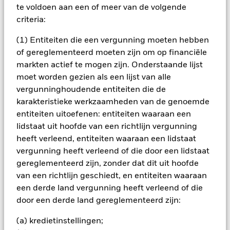
gegenereerde inkomsten kunnen fluctueren en het is niet
te voldoen aan een of meer van de volgende
zeker dat u uw oorspronkelijke inleg terugontvangt. Het fonds
criteria:
belegt in een beperkt aantal marktsectoren. In vergelijking
met beleggingen waarbij het risico breder gespreid is,
(1) Entiteiten die een vergunning moeten hebben
doordat in een groter aantal sectoren belegd wordt, kunnen
of gereglementeerd moeten zijn om op financiële
koersschommelingen meer invloed hebben op de totale
waarde van dit fonds.
markten actief te mogen zijn. Onderstaande lijst
moet worden gezien als een lijst van alle
Alle aandelenklassen met valutahedging van dit fonds
vergunninghoudende entiteiten die de
gebruiken derivaten om valutarisico's af te dekken. Het
karakteristieke werkzaamheden van de genoemde
gebruik van derivaten voor een aandelenklasse kan een
entiteiten uitoefenen: entiteiten waaraan een
potentieel besmettingsrisico (ook bekend als spill-over) voor
andere aandelenklassen in het fonds betekenen. De
lidstaat uit hoofde van een richtlijn vergunning
beheermaatschappij van het fonds waarborgt dat er
heeft verleend, entiteiten waaraan een lidstaat
geschikte procedures worden gebruikt om het
vergunning heeft verleend of die door een lidstaat
besmettingsrisico voor andere aandelenklassen te
gereglementeerd zijn, zonder dat dit uit hoofde
minimaliseren. Via het uitklapvakje direct onder de naam van
van een richtlijn geschiedt, en entiteiten waaraan
het fonds, kunt u een lijst van alle aandelenklassen in het
fonds bekijken – aandelenklassen met valutahedging worden
een derde land vergunning heeft verleend of die
aangegeven door het woord 'Hedged' in de naam van de
door een derde land gereglementeerd zijn:
aandelenklasse. Daarnaast is een volledige lijst van alle
aandelenklassen met valutahedging op aanvraag
(a) kredietinstellingen;
verkrijgbaar bij de beheermaatschappij van het fonds.