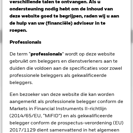
EUR -0,14 (-0,84%)
verschillende talen te ontvangen. Als u
ondersteuning nodig hebt om de inhoud van
Totaalrendement per 05/aug/2026
deze website goed te begrijpen, raden wij u aan
YTD:
15,17%
de hulp van uw (financiële) adviseur in te
roepen.
Overzicht
Professionals
BELEGGINGSDOEL
De term “
professionals
” wordt op deze website
Het fonds streeft ernaar het rendement te volgen van een
gebruikt om beleggers en dienstverleners aan te
index die bestaat uit de 100 grootste niet-financiële
duiden die voldoen aan de specificaties voor zowel
ondernemingen die genoteerd zijn aan de NASDAQ.
professionele beleggers als gekwalificeerde
beleggers.
Een bezoeker van deze website die kan worden
BELANGRIJKE GEGEVENS: Kapitaalrisico.
De waarde en
aangemerkt als professionele belegger conform de
het rendement van beleggingen kunnen dalen en stijgen, en
Markets in Financial Instruments II-richtlijn
zijn niet gegarandeerd. Beleggers verliezen mogelijk hun
(2014/65/EU, “MiFID”) en als gekwalificeerde
oorspronkelijke inleg.
belegger conform de prospectus-verordening (EU)
Belangrijke informatie:
De waarde van uw belegging en de
2017/1129 dient samenvattend in het algemeen