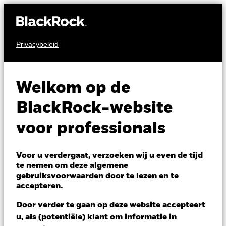
Privacybeleid
AANDELEN
iShares NASDAQ
NQSE
Welkom op de
100 UCITS ETF
BlackRock-website
voor professionals
Voor u verdergaat, verzoeken wij u even de tijd
te nemen om deze algemene
gebruiksvoorwaarden door te lezen en te
NAV per 05/aug/2026
accepteren.
EUR 17,09
Variatie 52wk: 13,42 - 17,85
Door verder te gaan op deze website accepteert
Verandering NAV 1 dag per 05/aug/2026
u, als (potentiële) klant om informatie in