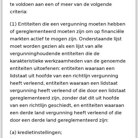
BELANGRIJKE GEGEVENS: Kapitaalrisico.
De waarde en
te voldoen aan een of meer van de volgende
het rendement van beleggingen kunnen dalen en stijgen, en
criteria:
zijn niet gegarandeerd. Beleggers verliezen mogelijk hun
oorspronkelijke inleg.
(1) Entiteiten die een vergunning moeten hebben
Het fonds belegt voor een groot deel in effecten die
of gereglementeerd moeten zijn om op financiële
genoteerd zijn in een vreemde valuta; schommelingen van de
markten actief te mogen zijn. Onderstaande lijst
betreffende valutakoersen zullen invloed hebben op de
moet worden gezien als een lijst van alle
waarde van de belegging. Beleggers in dit fonds dienen zich
vergunninghoudende entiteiten die de
er rekenschap van te geven dat vermogensgroei geen
prioriteit heeft dat waarden kunnen schommelen en dat het
karakteristieke werkzaamheden van de genoemde
inkomstenniveau van tijd tot tijd kan variëren en niet wordt
entiteiten uitoefenen: entiteiten waaraan een
gegarandeerd.
lidstaat uit hoofde van een richtlijn vergunning
Alle aandelenklassen met valutahedging van dit fonds
heeft verleend, entiteiten waaraan een lidstaat
gebruiken derivaten om valutarisico's af te dekken. Het
vergunning heeft verleend of die door een lidstaat
gebruik van derivaten voor een aandelenklasse kan een
gereglementeerd zijn, zonder dat dit uit hoofde
potentieel besmettingsrisico (ook bekend als spill-over) voor
andere aandelenklassen in het fonds betekenen. De
van een richtlijn geschiedt, en entiteiten waaraan
beheermaatschappij van het fonds waarborgt dat er
een derde land vergunning heeft verleend of die
geschikte procedures worden gebruikt om het
door een derde land gereglementeerd zijn:
besmettingsrisico voor andere aandelenklassen te
minimaliseren. Via het uitklapvakje direct onder de naam van
(a) kredietinstellingen;
het fonds, kunt u een lijst van alle aandelenklassen in het