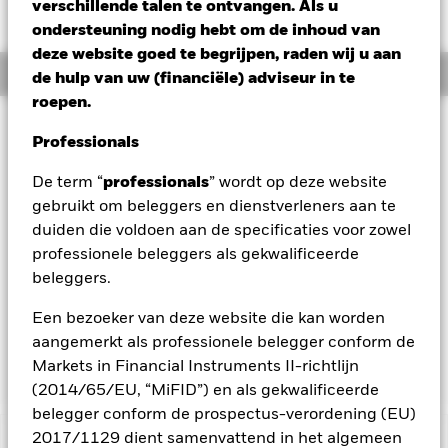
EUR 0,00 (0,00%)
verschillende talen te ontvangen. Als u
ondersteuning nodig hebt om de inhoud van
deze website goed te begrijpen, raden wij u aan
Overzicht
de hulp van uw (financiële) adviseur in te
roepen.
Beleggingsdoel
Professionals
Het Fonds streeft ernaar een bovengemiddeld rendement op
uw belegging te genereren alsook kapitaalgroei op lange
De term “
professionals
” wordt op deze website
termijn te behouden en belegt op een manier die
gebruikt om beleggers en dienstverleners aan te
verenigbaar is met de principes van een beleggingsbeleid
duiden die voldoen aan de specificaties voor zowel
dat rekening houdt met criteria op het vlak van milieu,
professionele beleggers als gekwalificeerde
maatschappij en governance (ESG). Het Fonds belegt ten
minste 70% van zijn totale activa in aandeleneffecten (bijv.
beleggers.
aandelen) van bedrijven die zijn gevestigd of voornamelijk
economisch actief zijn in Europa. De term Europa omvat alle
Een bezoeker van deze website die kan worden
Europese landen inclusief het Verenigd Koninkrijk, Oost-
aangemerkt als professionele belegger conform de
Europa en de landen van de voormalige Sovjet-Unie.
Markets in Financial Instruments II-richtlijn
(2014/65/EU, “MiFID”) en als gekwalificeerde
belegger conform de prospectus-verordening (EU)
2017/1129 dient samenvattend in het algemeen