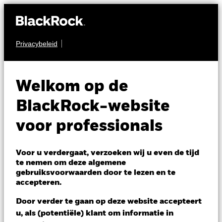
Privacybeleid
AANDELEN
BGF European Equity
Welkom op de
Income Fund
BlackRock-website
voor professionals
Voor u verdergaat, verzoeken wij u even de tijd
te nemen om deze algemene
gebruiksvoorwaarden door te lezen en te
NAV per 07/aug/2026
accepteren.
EUR 21,50
Variatie 52wk: 18,89 - 21,77
Door verder te gaan op deze website accepteert
Verandering NAV 1 dag per 07/aug/2026
Morningstar Rating
u, als (potentiële) klant om informatie in