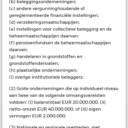
(b) beleggingsondernemingen;
fonds bekijken – aandelenklassen met valutahedging worden
(c) andere vergunninghoudende of
aangegeven door het woord 'Hedged' in de naam van de
gereglementeerde financiële instellingen;
aandelenklasse. Daarnaast is een volledige lijst van alle
(d) verzekeringsmaatschappijen;
aandelenklassen met valutahedging op aanvraag
verkrijgbaar bij de beheermaatschappij van het fonds.
(e) instellingen voor collectieve belegging en de
beheermaatschappijen daarvan;
In de mate waarin het Fonds effecten uitleent om zijn kosten
(f) pensioenfondsen de beheermaatschappijen
te reduceren, ontvangt het Fonds 62,5% van de hiermee
daarvan;
verbonden inkomsten en komen de resterende 37,5% ten
goede aan BlackRock als effectenuitleenagent. Aangezien de
(g) handelaren in grondstoffen en
verdeling van opbrengsten uit effectenleningen de
grondstoffenderivaten;
exploitatiekosten van het Fonds niet verhoogt, is deze niet in
(h) plaatselijke ondernemingen;
de lopende kosten opgenomen.
(i) overige institutionele beleggers;
(2) Grote ondernemingen die op individueel niveau
Toon minder
aan twee van de volgende omvangsvereisten
BGF European Equity Income Fund
voldoen: (i) balanstotaal EUR 20.000.000, (ii)
netto-omzet EUR 40.000.000, of (iii) eigen
Risicometer
vermogen EUR 2.000.000.
Performance
(3) Nationale en regionale overheden, met