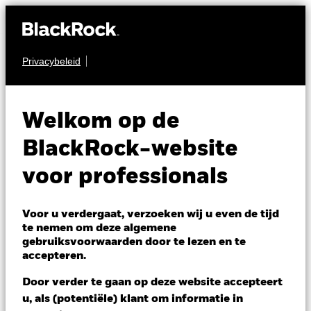
Privacybeleid
OBLIGATIES
iShares Italy Govt
ITEH
Welkom op de
Bond UCITS ETF
BlackRock-website
voor professionals
Voor u verdergaat, verzoeken wij u even de tijd
te nemen om deze algemene
gebruiksvoorwaarden door te lezen en te
NAV per 05/aug/2026
accepteren.
USD 6,34
Variatie 52wk: 6,13 - 6,42
Door verder te gaan op deze website accepteert
Verandering NAV 1 dag per 05/aug/2026
u, als (potentiële) klant om informatie in