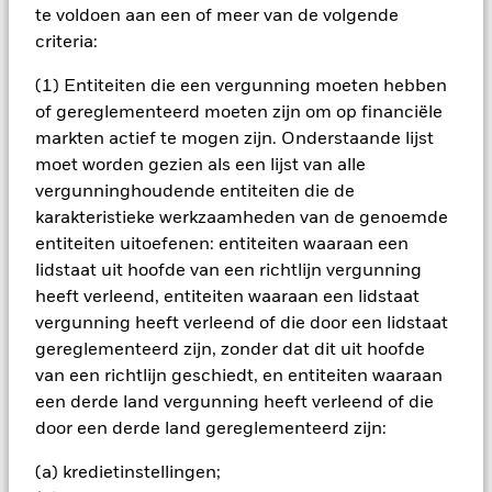
te voldoen aan een of meer van de volgende
Belangrijke informatie: De waarde en inkomsten van uw
criteria:
belegging kunnen variëren en uw initiële inleg is niet
gegarandeerd. ETF's worden net als aandelen op de beurs
(1) Entiteiten die een vergunning moeten hebben
verhandeld en worden gekocht en verkocht tegen
marktkoersen die kunnen afwijken van de intrinsieke waarde
of gereglementeerd moeten zijn om op financiële
van de ETF's. Twee belangrijke aan vastrentende
markten actief te mogen zijn. Onderstaande lijst
beleggingen verbonden risico's zijn rentetariefrisico en
moet worden gezien als een lijst van alle
kredietrisico. Als de rente stijgt, daalt de marktwaarde van
vergunninghoudende entiteiten die de
obligaties doorgaans dienovereenkomstig. Kredietrisico
karakteristieke werkzaamheden van de genoemde
betekent de kans dat de emittent van de obligatie niet in staat
is om de hoofdsom af te lossen of rentebetalingen te doen.
entiteiten uitoefenen: entiteiten waaraan een
Het Fonds belegt in vastrentende effecten die zijn
lidstaat uit hoofde van een richtlijn vergunning
uitgegeven door ondernemingen. Er bestaat een
heeft verleend, entiteiten waaraan een lidstaat
wanbetalingsrisico, wat betekent dat de uitgevende
vergunning heeft verleend of die door een lidstaat
onderneming op de vervaldatum geen rente of aflossingen
gereglementeerd zijn, zonder dat dit uit hoofde
aan het fonds betaalt. Valutahedging is bedoeld om de
invloed van valutakoersschommelingen tussen de
van een richtlijn geschiedt, en entiteiten waaraan
basisvaluta en de valuta waarin een aantal of alle
een derde land vergunning heeft verleend of die
onderliggende beleggingen luiden te verminderen, maar kan
door een derde land gereglementeerd zijn:
deze niet elimineren. Afhankelijk van de wisselkoersen kan dit
een positief of een negatief effect hebben op de prestaties
(a) kredietinstellingen;
van het fonds.