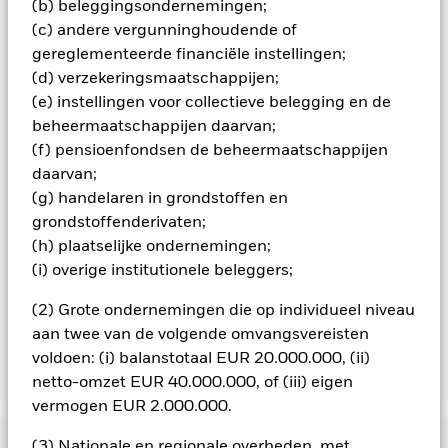
(b) beleggingsondernemingen;
(c) andere vergunninghoudende of
Alle aandelenklassen met valutahedging van dit fonds
gebruiken derivaten om valutarisico's af te dekken. Het
gereglementeerde financiële instellingen;
gebruik van derivaten voor een aandelenklasse kan een
(d) verzekeringsmaatschappijen;
potentieel besmettingsrisico (ook bekend als spill-over) voor
(e) instellingen voor collectieve belegging en de
andere aandelenklassen in het fonds betekenen. De
beheermaatschappijen daarvan;
beheermaatschappij van het fonds waarborgt dat er
(f) pensioenfondsen de beheermaatschappijen
geschikte procedures worden gebruikt om het
besmettingsrisico voor andere aandelenklassen te
daarvan;
minimaliseren. Via het uitklapvakje direct onder de naam van
(g) handelaren in grondstoffen en
het fonds, kunt u een lijst van alle aandelenklassen in het
grondstoffenderivaten;
fonds bekijken – aandelenklassen met valutahedging worden
(h) plaatselijke ondernemingen;
aangegeven door het woord 'Hedged' in de naam van de
(i) overige institutionele beleggers;
aandelenklasse. Daarnaast is een volledige lijst van alle
aandelenklassen met valutahedging op aanvraag
(2) Grote ondernemingen die op individueel niveau
verkrijgbaar bij de beheermaatschappij van het fonds.
aan twee van de volgende omvangsvereisten
voldoen: (i) balanstotaal EUR 20.000.000, (ii)
Toon minder
netto-omzet EUR 40.000.000, of (iii) eigen
vermogen EUR 2.000.000.
iShares Italy Govt Bond UCITS ETF
Risicometer
(3) Nationale en regionale overheden, met