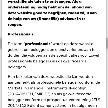
USD 0,01 (0,09%)
verschillende talen te ontvangen. Als u
ondersteuning nodig hebt om de inhoud van
Totaalrendement per 05/aug/2026
deze website goed te begrijpen, raden wij u aan
YTD:
0,83%
de hulp van uw (financiële) adviseur in te
Weighted Av YTM per 05/aug/2026
roepen.
3,48%
Professionals
Overzicht
De term “
professionals
” wordt op deze website
gebruikt om beleggers en dienstverleners aan te
duiden die voldoen aan de specificaties voor zowel
BELEGGINGSDOEL
professionele beleggers als gekwalificeerde
Het fonds streeft ernaar het rendement te volgen van een
beleggers.
index die bestaat uit Italiaanse staatsobligaties.
Een bezoeker van deze website die kan worden
aangemerkt als professionele belegger conform de
Markets in Financial Instruments II-richtlijn
BELANGRIJKE GEGEVENS: Kapitaalrisico.
De waarde en
(2014/65/EU, “MiFID”) en als gekwalificeerde
het rendement van beleggingen kunnen dalen en stijgen, en
belegger conform de prospectus-verordening (EU)
zijn niet gegarandeerd. Beleggers verliezen mogelijk hun
2017/1129 dient samenvattend in het algemeen
oorspronkelijke inleg.