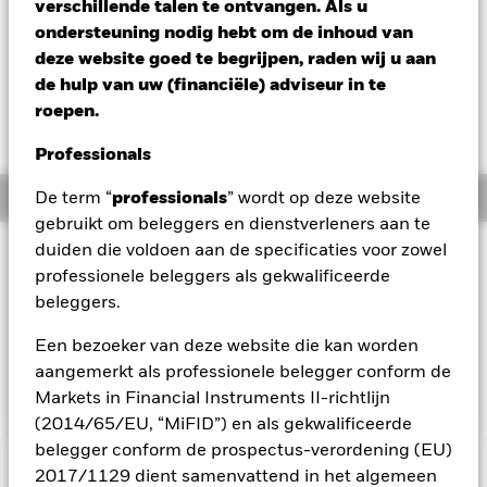
verschillende talen te ontvangen. Als u
Verandering NAV 1 dag per 06/aug/2026
Morningstar Rating
ondersteuning nodig hebt om de inhoud van
EUR -0,01 (-0,10%)
deze website goed te begrijpen, raden wij u aan
de hulp van uw (financiële) adviseur in te
roepen.
Professionals
Overzicht
De term “
professionals
” wordt op deze website
gebruikt om beleggers en dienstverleners aan te
duiden die voldoen aan de specificaties voor zowel
Beleggingsdoel
professionele beleggers als gekwalificeerde
Het Fonds streeft naar een totaal rendement op uw
beleggers.
belegging door een combinatie van kapitaalgroei en
inkomsten die het rendement van de Citigroup Euro
Een bezoeker van deze website die kan worden
Government Bond Index, de referentie-index van het Fonds,
aangemerkt als professionele belegger conform de
weerspiegelt.
Markets in Financial Instruments II-richtlijn
(2014/65/EU, “MiFID”) en als gekwalificeerde
belegger conform de prospectus-verordening (EU)
BELANGRIJKE GEGEVENS: Kapitaalrisico.
2017/1129 dient samenvattend in het algemeen
De waarde en