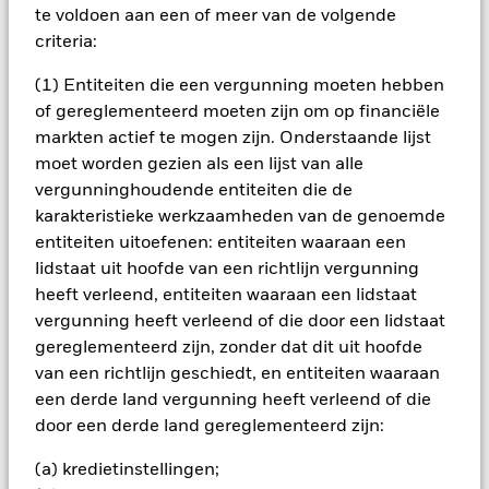
het rendement van beleggingen kunnen dalen en stijgen, en
te voldoen aan een of meer van de volgende
zijn niet gegarandeerd. Beleggers verliezen mogelijk hun
criteria:
oorspronkelijke inleg.
(1) Entiteiten die een vergunning moeten hebben
Alle aandelenklassen met valutahedging van dit fonds
of gereglementeerd moeten zijn om op financiële
gebruiken derivaten om valutarisico's af te dekken. Het
gebruik van derivaten voor een aandelenklasse kan een
markten actief te mogen zijn. Onderstaande lijst
potentieel besmettingsrisico (ook bekend als spill-over) voor
moet worden gezien als een lijst van alle
andere aandelenklassen in het fonds betekenen. De
vergunninghoudende entiteiten die de
beheermaatschappij van het fonds waarborgt dat er
karakteristieke werkzaamheden van de genoemde
geschikte procedures worden gebruikt om het
entiteiten uitoefenen: entiteiten waaraan een
besmettingsrisico voor andere aandelenklassen te
lidstaat uit hoofde van een richtlijn vergunning
minimaliseren. Via het uitklapvakje direct onder de naam van
heeft verleend, entiteiten waaraan een lidstaat
het fonds, kunt u een lijst van alle aandelenklassen in het
fonds bekijken – aandelenklassen met valutahedging worden
vergunning heeft verleend of die door een lidstaat
aangegeven door het woord 'Hedged' in de naam van de
gereglementeerd zijn, zonder dat dit uit hoofde
aandelenklasse. Daarnaast is een volledige lijst van alle
van een richtlijn geschiedt, en entiteiten waaraan
aandelenklassen met valutahedging op aanvraag
een derde land vergunning heeft verleend of die
verkrijgbaar bij de beheermaatschappij van het fonds.
door een derde land gereglementeerd zijn:
(a) kredietinstellingen;
Toon minder