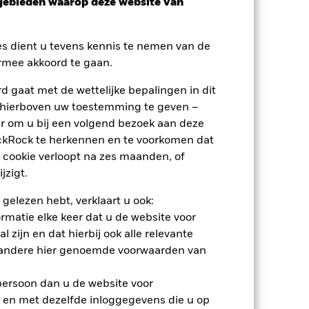
sgebieden waarop deze website van
es dient u tevens kennis te nemen van de
rmee akkoord te gaan.
 gaat met de wettelijke bepalingen in dit
 hierboven uw toestemming te geven –
r om u bij een volgend bezoek aan deze
ackRock te herkennen en te voorkomen dat
 cookie verloopt na zes maanden, of
jzigt.
 gelezen hebt, verklaart u ook:
rmatie elke keer dat u de website voor
nden
 zijn en dat hierbij ook alle relevante
 andere hier genoemde voorwaarden van
 verlies of de winst per jaar over de
 persoon dan u de website voor
 en met dezelfde inloggegevens die u op