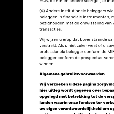
ECB, de EIB en andere soortgelijke inte
en uitleent om zijn kosten te reduceren, ontvangt het Fonds 62,5%
(4) Andere institutionele beleggers wier
oede aan BlackRock als effectenuitleenagent. Aangezien de verdel
beleggen in financiële instrumenten, m
en van het Fonds niet verhoogt, is deze niet in de lopende kosten 
bezighouden met de omwisseling van v
transacties.
Wij wijzen u erop dat bovenstaande sam
PRIIP KID
Factsheet
Prospec
us Moderate
verstrekt. Als u niet zeker weet of u z
Download
Risicometer
professionele belegger conform de MiFI
belegger conform de prospectus-verorde
nt
Kerngegevens
Managers
P
winnen.
Algemene gebruiksvoorwaarden
Wij verzoeken u deze pagina zorgvuld
hier uitleg wordt gegeven over bepa
opgelegd met betrekking tot de versp
landen waarin onze fondsen ter ver
uw eigen verantwoordelijkheid om op 