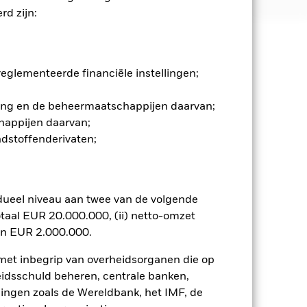
d zijn:
 en stijgen, en zijn niet
glementeerde financiële instellingen;
enlijk invloed op de prestaties van
gging en de beheermaatschappijen daarvan;
 verhogen. Valutarisico: Het Fonds
e belegging. De waarde van aandelen
happijen daarvan;
markten. Tot de andere factoren
ndstoffenderivaten;
nissen in de bedrijven. Het Fonds
n overeenstemming zijn met ESG-
che afweging te maken over de ESG-
an de beleggingen van het Fonds in
dueel niveau aan twee van de volgende
taal EUR 20.000.000, (ii) netto-omzet
n. Het gebruik van derivaten voor
lenklassen in het fonds betekenen.
en EUR 2.000.000.
smettingsrisico voor andere
 met inbegrip van overheidsorganen die op
jst van alle aandelenklassen in het
e naam van de aandelenklasse.
eidsschuld beheren, centrale banken,
ij de beheermaatschappij van het
llingen zoals de Wereldbank, het IMF, de