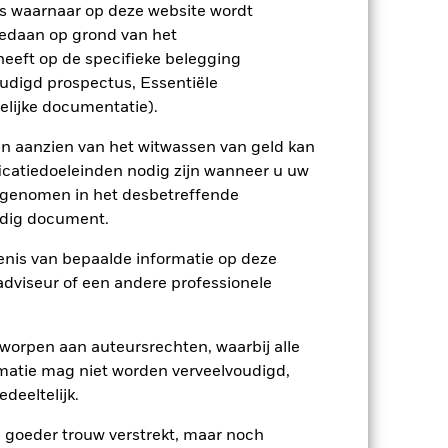
s waarnaar op deze website wordt
ienlijk invloed op de prestaties van
rhogen.
De waarde van aandelen en
edaan op grond van het
. Tot de andere factoren die van
eeft op de specifieke belegging
 bedrijven.
Het Fonds streeft ernaar
ijn met ESG-criteria. Na een ESG-
oudigd prospectus, Essentiële
 een negatief effect hebben op de
elijke documentatie).
ptreden als tegenpartij voor afgeleide
et Fonds aangehouden effect is mogelijk
en aanzien van het witwassen van geld kan
etekent dat er onvoldoende kopers of
icatiedoeleinden nodig zijn wanneer u uw
opgenomen in het desbetreffende
eldig document.
nis van bepaalde informatie op deze
 adviseur of een andere professionele
30/sep/2015
worpen aan auteursrechten, waarbij alle
matie mag niet worden verveelvoudigd,
USD
deeltelijk.
Multi-asset
e goeder trouw verstrekt, maar noch
5,00%