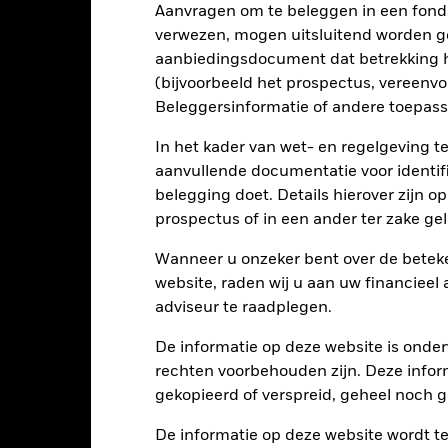
Aanvragen om te beleggen in een fond
rieven en/of in de wanbetalingsquote van emittenten hebben een aanz
kelijke verlagingen van de kredietrating kunnen het risiconiveau ve
verwezen, mogen uitsluitend worden g
en beïnvloed door dagelijkse schommelingen op de aandelenmarkten
aanbiedingsdocument dat betrekking h
isch nieuws, bedrijfsresultaten en belangrijke gebeurtenissen in de
ezighouden met bepaalde activiteiten die niet in overeenstemming z
(bijvoorbeeld het prospectus, vereenv
universum een stuk kleiner worden en een dergelijke screening kan
Beleggersinformatie of andere toepass
 in vergelijking met een fonds zonder een dergelijke screening.
tellingen die diensten leveren zoals de bewaring van activa, of die o
llen aan financieel verlies.
Kredietrisico: de emittent van een in h
In het kader van wet- en regelgeving t
n of kapitaal terug te betalen.
Liquiditeitsrisico: lagere liquiditeit b
aanvullende documentatie voor identif
stellen beleggingen gemakkelijk aan te kopen of te verkopen.
belegging doet. Details hierover zijn 
prospectus of in een ander ter zake g
Kerngegevens
Wanneer u onzeker bent over de beteke
website, raden wij u aan uw financieel
adviseur te raadplegen.
EUR 1.138.933.521
Introductiedatum
De informatie op deze website is onder
rechten voorbehouden zijn. Deze infor
Valuta reeks
10/apr/2015
gekopieerd of verspreid, geheel noch ge
Beleggingscategorie
EUR
De informatie op deze website wordt t
Aankoopkosten (maximaal)