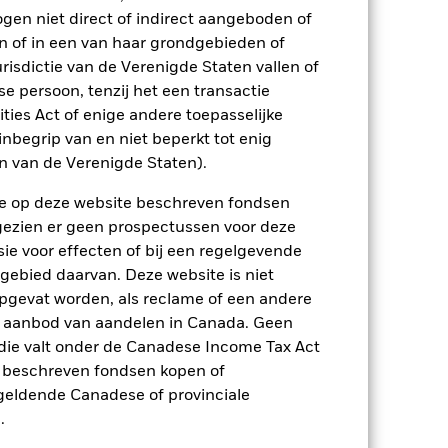
ogen niet direct of indirect aangeboden of
2021
2022
2023
2024
2025
n of in een van haar grondgebieden of
risdictie van de Verenigde Staten vallen of
12,5
-12,4
10,5
12,9
10,3
 persoon, tenzij het een transactie
p-/uitstapvergoedingen worden niet in
rities Act of enige andere toepasselijke
nbegrip van en niet beperkt tot enig
en van de Verenigde Staten).
n.
In het verleden behaalde resultaten
ten kunnen zich in de toekomst heel
n de op deze website beschreven fondsen
 in het verleden werd beheerd
arde (NIW), waarbij de bruto-inkomsten,
ngezien er geen prospectussen voor deze
ging kan stijgen of dalen als gevolg
ie voor effecten of bij een regelgevende
e valuta dan die gebruikt in de
 gebied daarvan. Deze website is niet
pgevat worden, als reclame of een andere
r aanbod van aandelen in Canada. Geen
die valt onder de Canadese Income Tax Act
e beschreven fondsen kopen of
e geldende Canadese of provinciale
.