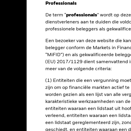
Professionals
De term “
professionals
” wordt op dez
nt
Kerngegevens
Managers
P
dienstverleners aan te duiden die vold
professionele beleggers als gekwalific
Een bezoeker van deze website die kan
 te laten renderen door een combinatie van kapitaalgroei en inkomst
belegger conform de Markets in Financi
 en tactische assetallocaties worden geïntegreerd. Het streeft naar 
“MiFID”) en als gekwalificeerde beleg
met de beginselen van beleggen in milieu, maatschappij en governa
(EU) 2017/1129 dient samenvattend in
meer van de volgende criteria:
blootstelling aan een breed scala aan activaklassen, waaronder effec
 effecten, vastrentende effecten (VR-effecten) (zoals obligaties), V
(1) Entiteiten die een vergunning mo
nten. VR-effecten omvatten ook geldmarktinstrumenten (GMI's) (d.w.z
zijn om op financiële markten actief t
teerde effecten omvatten afgeleide financiële instrumenten (FDI's)
worden gezien als een lijst van alle v
 onderliggende activa). De blootstelling aan deze activaklassen wor
karakteristieke werkzaamheden van de
concentreerde portefeuille van gemeenschappelijke beleggingsfonds
r bestaan uit actief en passief beheerde beursgenoteerde fondsen 
entiteiten waaraan een lidstaat uit hoo
g van de BlackRock Group.
verleend, entiteiten waaraan een lidsta
een lidstaat gereglementeerd zijn, zonde
n belegd in overeenstemming met zijn ESG-beleid zoals omschreven 
geschiedt, en entiteiten waaraan een 