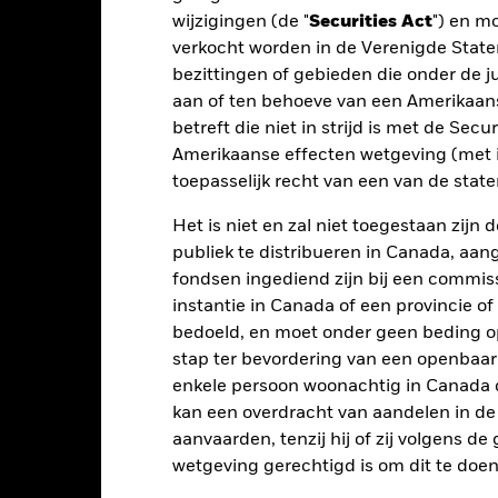
wijzigingen (de "
Securities Act
") en m
2016
2017
2018
2019
2020
verkocht worden in de Verenigde State
otaalrendement (%)
bezittingen of gebieden die onder de ju
5,7
9,9
-4,8
21,6
0,5
USD
aan of ten behoeve van een Amerikaanse
t rendement is weergegeven na aftrek van de lopende kosten. Insta
betreft die niet in strijd is met de Secu
nmerking genomen bij de berekening.
Amerikaanse effecten wetgeving (met i
toepasselijk recht van een van de stat
 getoonde cijfers hebben betrekking op de prestaties in het verlede
rmen geen betrouwbare indicator voor toekomstige resultaten. Mark
Het is niet en zal niet toegestaan zij
ders ontwikkelen. Het kan u helpen om te beoordelen hoe het fonds
 prestaties worden weergegeven op basis van de netto-inventariswa
publiek te distribueren in Canada, aa
dien van toepassing, worden herbelegd. Het rendement van uw beleg
fondsen ingediend zijn bij een commiss
n valutaschommelingen als uw belegging wordt gedaan in een ander
instantie in Canada of een provincie of
rekening van de prestaties in het verleden. Bron: Blackrock
bedoeld, en moet onder geen beding o
stap ter bevordering van een openbaa
enkele persoon woonachtig in Canada 
kan een overdracht van aandelen in d
Belangrijkste Risico's
aanvaarden, tenzij hij of zij volgens d
wetgeving gerechtigd is om dit te doen