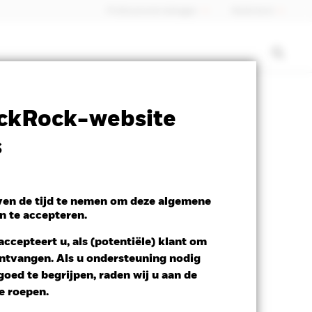
Professionele belegger
Nederland
SFDR Web Disclosure
Download
ckRock-website
s
even de tijd te nemen om deze algemene
n te accepteren.
ccepteert u, als (potentiële) klant om
 ontvangen. Als u ondersteuning nodig
oed te begrijpen, raden wij u aan de
te roepen.