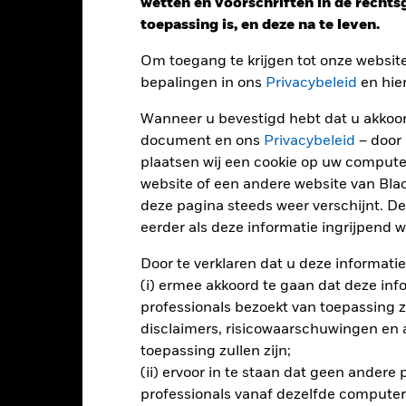
wetten en voorschriften in de recht
toepassing is, en deze na te leven.
Om toegang te krijgen tot onze websit
bepalingen in ons
Privacybeleid
en hie
Wanneer u bevestigd hebt dat u akkoord
document en ons
Privacybeleid
– door
Performance
plaatsen wij een cookie op uw compute
website of een andere website van Bl
deze pagina steeds weer verschijnt. De
eerder als deze informatie ingrijpend wi
endement
Door te verklaren dat u deze informatie
(i) ermee akkoord te gaan dat deze info
Kalenderjaar
Op jaarbasis
Cumulatief
12 maa
professionals bezoekt van toepassing zal
ge: 2015-08-01 00:00:00 to 2026-07-31 00:00:00.
disclaimers, risicowaarschuwingen en
: 0 to 120.
ze grafiek toont de prestatie van het Fonds als percentage van het
toepassing zullen zijn;
atste 10 jaar.
(ii) ervoor in te staan dat geen andere
art
professionals vanaf dezelfde computer
30
r chart with 10 bars.