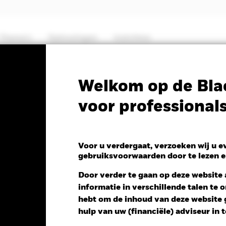
Thema's
Oplossingen
Inzichten
PRIIP KID
Factsheet
Prospectus
Welkom op de Bla
voor professional
k MyMap Plus Moderate
Voor u verdergaat, verzoeken wij u 
gebruiksvoorwaarden door te lezen e
Door verder te gaan op deze website a
informatie in verschillende talen te
ng NAV 1 dag per 05/aug/2026
Morningstar Rating
hebt om de inhoud van deze website g
D 1,51 (0,74%)
hulp van uw (financiële) adviseur in 