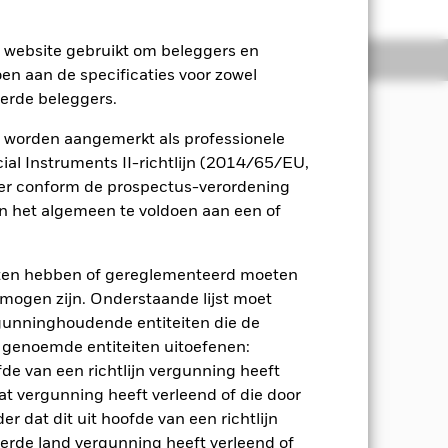
e website gebruikt om beleggers en
osities
Documenten
oen aan de specificaties voor zowel
eerde beleggers.
 worden aangemerkt als professionele
en via een actief beheerde, multi-
al Instruments II-richtlijn (2014/65/EU,
een gematigd risicoprofiel en belegt op
ger conform de prospectus-verordening
nce (ESG).
 het algemeen te voldoen aan een of
ten met een aandelenkarakter (bv.
R-gerelateerde effecten, alternatieve
eten hebben of gereglementeerd moeten
. schuldeffecten met korte
e mogen zijn. Onderstaande lijst moet
 (d.w.z. beleggingen waarvan de
ergunninghoudende entiteiten die de
dt gerealiseerd door te beleggen in
 genoemde entiteiten uitoefenen:
en (ICB's) met een gediversifieerde
en andere indexfondsen die worden
fde van een richtlijn vergunning heeft
at vergunning heeft verleend of die door
r dat dit uit hoofde van een richtlijn
in het prospectus.
derde land vergunning heeft verleend of