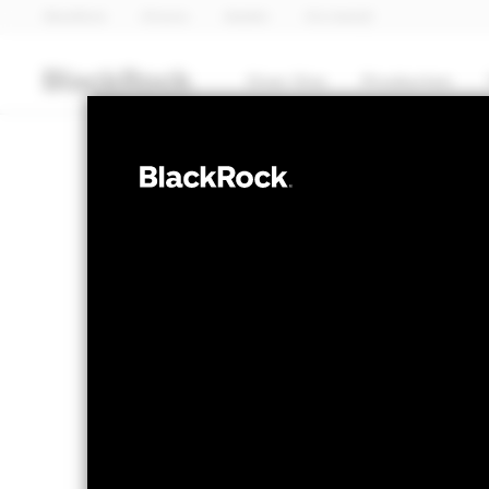
BlackRock
iShares
Aladdin
Ons bedrijf
Over Ons
Producten
MULTI-ASSET
BSF BlackRoc
Fund
NAV per 05/aug/2026
Veranderi
USD 205,89
US
Variatie 52wk: 180,66 - 205,89