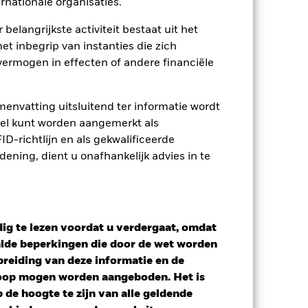
rnationale organisaties.
 van de hiermee verbonden inkomsten
 belangrijkste activiteit bestaat uit het
ing van opbrengsten uit
et inbegrip van instanties die zich
opgenomen.
ermogen in effecten of andere financiële
Toon minder
envatting uitsluitend ter informatie wordt
tus
SFDR Web Disclosure
owel kunt worden aangemerkt als
D-richtlijn en als gekwalificeerde
ning, dient u onafhankelijk advies in te
osities
Documenten
ig te lezen voordat u verdergaat, omdat
alde beperkingen die door de wet worden
reiding van deze informatie en de
koop mogen worden aangeboden. Het is
de hoogte te zijn van alle geldende