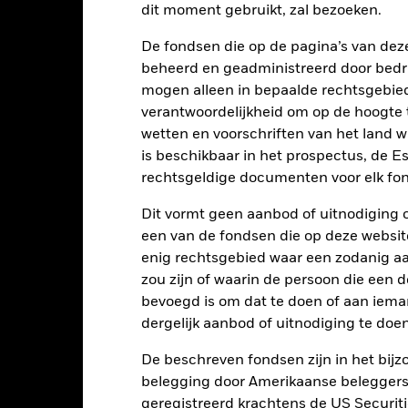
dit moment gebruikt, zal bezoeken.
e chart has 1 X axis displaying categories.
e chart has 1 Y axis displaying Values. Range: -20 to 30.
20
De fondsen die op de pagina’s van de
beheerd en geadministreerd door bedr
mogen alleen in bepaalde rechtsgebie
10
verantwoordelijkheid om op de hoogte te
alues
wetten en voorschriften van het land 
is beschikbaar in het prospectus, de E
0
rechtsgeldige documenten voor elk fon
Dit vormt geen aanbod of uitnodiging 
-10
een van de fondsen die op deze websi
enig rechtsgebied waar een zodanig aan
-20
zou zijn of waarin de persoon die een d
2016
2017
2018
2019
2020
2021
bevoegd is om dat te doen of aan iema
Totaalrendement (%)
dergelijk aanbod of uitnodiging te doen
d of interactive chart.
Tijdens deze periode behaalde het Fonds zijn rendement in omstandighe
De beschreven fondsen zijn in het bijzo
belegging door Amerikaanse beleggers.
p 18/aug/2022 heeft het Fonds zijn naam en/of beleggingsdoelstell
geregistreerd krachtens de US Securitie