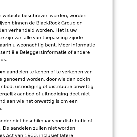
ze website beschreven worden, worden
ijven binnen de BlackRock Group en
den verhandeld worden. Het is uw
 zijn van alle van toepassing zijnde
waarin u woonachtig bent. Meer informatie
ssentiële Beleggersinformatie of andere
ds.
om aandelen te kopen of te verkopen van
te genoemd worden, door wie dan ook in
bod, uitnodiging of distributie onwettig
ergelijk aanbod of uitnodiging doet niet
2022
2023
2024
2025
nd aan wie het onwettig is om een
.
den die niet langer van toepassing zijn.
nder niet beschikbaar voor distributie of
 De aandelen zullen niet worden
ing en -beleid gewijzigd.
s Act van 1933, inclusief latere