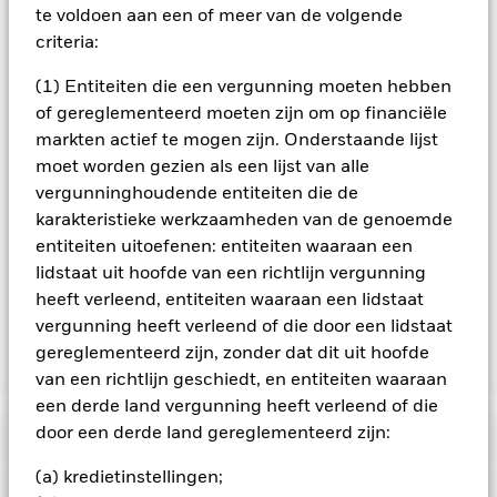
marktsectoren. In vergelijking met beleggingen die het
te voldoen aan een of meer van de volgende
beleggingsrisico breder spreiden over verschillende sectoren
criteria:
kunnen schommelingen in de aandelenkoersen grotere
gevolgen hebben voor de totale waarde van deze ETC. De
(1) Entiteiten die een vergunning moeten hebben
prijzen van edelmetalen zijn gewoonlijk volatieler dan die van
of gereglementeerd moeten zijn om op financiële
de meeste andere activacategorieën, waardoor beleggingen
markten actief te mogen zijn. Onderstaande lijst
hierin riskanter en complexer zijn dan andere beleggingen.
moet worden gezien als een lijst van alle
ETC's worden net als effecten op de beurs verhandeld en
worden gekocht en verkocht tegen marktkoersen die kunnen
vergunninghoudende entiteiten die de
afwijken van de intrinsieke waarde van de ETF's.
karakteristieke werkzaamheden van de genoemde
De index is geen benchmark in de zin van Verordening (EU)
entiteiten uitoefenen: entiteiten waaraan een
2016/1011.
lidstaat uit hoofde van een richtlijn vergunning
heeft verleend, entiteiten waaraan een lidstaat
vergunning heeft verleend of die door een lidstaat
gereglementeerd zijn, zonder dat dit uit hoofde
Toon minder
van een richtlijn geschiedt, en entiteiten waaraan
iShares Physical Platinum ETC
een derde land vergunning heeft verleend of die
door een derde land gereglementeerd zijn:
Risicometer
(a) kredietinstellingen;
Performance