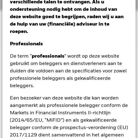
verschillende talen te ontvangen. Als u
Overzicht
ondersteuning nodig hebt om de inhoud van
deze website goed te begrijpen, raden wij u aan
BELEGGINGSDOEL
de hulp van uw (financiële) adviseur in te
Het fonds streeft ernaar het rendement te volgen van de
roepen.
spotprijs voor platina.
Professionals
De term “
professionals
” wordt op deze website
gebruikt om beleggers en dienstverleners aan te
BELANGRIJKE GEGEVENS: Kapitaalrisico.
De waarde en
het rendement van beleggingen kunnen dalen en stijgen, en
duiden die voldoen aan de specificaties voor zowel
zijn niet gegarandeerd. Beleggers verliezen mogelijk hun
professionele beleggers als gekwalificeerde
oorspronkelijke inleg.
beleggers.
Belangrijke informatie: De waarde van uw belegging kan
Een bezoeker van deze website die kan worden
fluctueren. Uw oorspronkelijke inleg is niet gegarandeerd. De
effecten die iShares Physical Metals plc uitgeeft zijn
aangemerkt als professionele belegger conform de
obligaties met beperkt regresrecht, die uitsluitend betaalbaar
Markets in Financial Instruments II-richtlijn
zijn vanuit de onderliggende gewaarborgde bezittingen.
(2014/65/EU, “MiFID”) en als gekwalificeerde
Indien de gewaarborgde bezittingen onvoldoende zijn,
belegger conform de prospectus-verordening (EU)
blijven eventuele resterende vorderingen onbetaald. ETC's
2017/1129 dient samenvattend in het algemeen
streven naar blootstelling aan een beperkt aantal