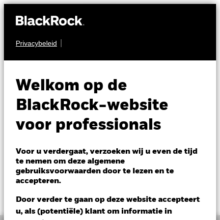
Privacybeleid
GRONDSTOFFEN
iShares Physical
SPLT
Welkom op de
Platinum ETC
BlackRock-website
NAV per 05/aug/2026
voor professionals
USD 24,59
Variatie 52wk: 18,78 - 40,18
Voor u verdergaat, verzoeken wij u even de tijd
Verandering NAV 1 dag per 05/aug/2026
te nemen om deze algemene
USD 0,18 (0,74%)
gebruiksvoorwaarden door te lezen en te
accepteren.
Totaalrendement per 04/aug/2026
YTD:
-15,76%
Door verder te gaan op deze website accepteert
u, als (potentiële) klant om informatie in