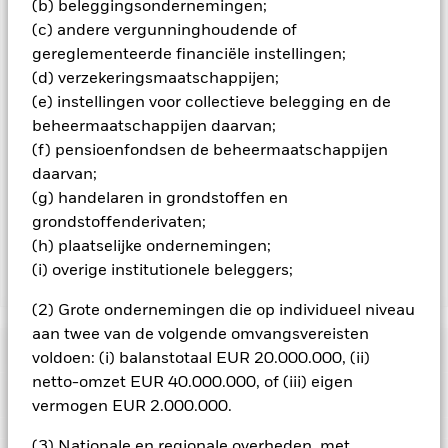
potentieel besmettingsrisico (ook bekend als spill-over) voor
(b) beleggingsondernemingen;
andere aandelenklassen in het fonds betekenen. De
(c) andere vergunninghoudende of
beheermaatschappij van het fonds waarborgt dat er
gereglementeerde financiële instellingen;
geschikte procedures worden gebruikt om het
(d) verzekeringsmaatschappijen;
besmettingsrisico voor andere aandelenklassen te
minimaliseren. Via het uitklapvakje direct onder de naam van
(e) instellingen voor collectieve belegging en de
het fonds, kunt u een lijst van alle aandelenklassen in het
beheermaatschappijen daarvan;
fonds bekijken – aandelenklassen met valutahedging worden
(f) pensioenfondsen de beheermaatschappijen
aangegeven door het woord 'Hedged' in de naam van de
daarvan;
aandelenklasse. Daarnaast is een volledige lijst van alle
(g) handelaren in grondstoffen en
aandelenklassen met valutahedging op aanvraag
verkrijgbaar bij de beheermaatschappij van het fonds.
grondstoffenderivaten;
(h) plaatselijke ondernemingen;
(i) overige institutionele beleggers;
Toon minder
(2) Grote ondernemingen die op individueel niveau
iShares MSCI Korea UCITS ETF USD (Acc)
aan twee van de volgende omvangsvereisten
Risicometer
voldoen: (i) balanstotaal EUR 20.000.000, (ii)
netto-omzet EUR 40.000.000, of (iii) eigen
Performance
vermogen EUR 2.000.000.
(3) Nationale en regionale overheden, met