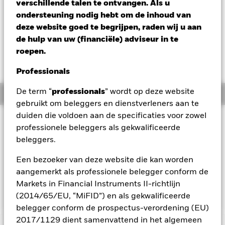
verschillende talen te ontvangen. Als u
ondersteuning nodig hebt om de inhoud van
deze website goed te begrijpen, raden wij u aan
Op 28 oktober 2025 worden een of meer
de hulp van uw (financiële) adviseur in te
handelslijnen van dit fonds van de beurs
roepen.
gehaald of stopgezet. Nadere informatie vindt u
in de brief aan de aandeelhouders.
Professionals
De term “
professionals
” wordt op deze website
Overzicht
gebruikt om beleggers en dienstverleners aan te
duiden die voldoen aan de specificaties voor zowel
BELEGGINGSDOEL
professionele beleggers als gekwalificeerde
Het Fonds streeft ernaar het rendement te volgen van een
beleggers.
index die bestaat uit bedrijven uit Zuid-Korea.
Een bezoeker van deze website die kan worden
Op 11/02/2020 is de benchmark gewijzigd van MSCI Korea
aangemerkt als professionele belegger conform de
Index naar MSCI Korea 20/35 Index. De wijziging wordt
Markets in Financial Instruments II-richtlijn
weerspiegeld in de benchmarkgegevens.
(2014/65/EU, “MiFID”) en als gekwalificeerde
belegger conform de prospectus-verordening (EU)
2017/1129 dient samenvattend in het algemeen