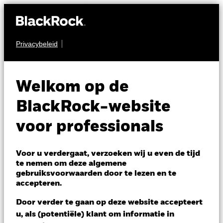
Privacybeleid
AANDELEN
iShares MSCI
Welkom op de
Korea UCITS ETF
CSKR
BlackRock-website
USD (Acc)
voor professionals
NAV per 07/aug/2026
USD 453,61
Voor u verdergaat, verzoeken wij u even de tijd
Variatie 52wk: 189,66 - 592,58
te nemen om deze algemene
gebruiksvoorwaarden door te lezen en te
Verandering NAV 1 dag per 07/aug/2026
accepteren.
USD 1,98 (0,44%)
Door verder te gaan op deze website accepteert
Totaalrendement per 06/aug/2026
u, als (potentiële) klant om informatie in
YTD:
66,44%