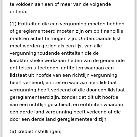
te voldoen aan een of meer van de volgende
BELANGRIJKE GEGEVENS: Kapitaalrisico.
De waarde en
het rendement van beleggingen kunnen dalen en stijgen, en
criteria:
zijn niet gegarandeerd. Beleggers verliezen mogelijk hun
oorspronkelijke inleg.
(1) Entiteiten die een vergunning moeten hebben
of gereglementeerd moeten zijn om op financiële
Belangrijke informatie:
De waarde van uw belegging en de
markten actief te mogen zijn. Onderstaande lijst
gegenereerde inkomsten kunnen fluctueren en het is niet
zeker dat u uw oorspronkelijke inleg terugontvangt. In
moet worden gezien als een lijst van alle
vergelijking met ontwikkelde markten kan de waarde van
vergunninghoudende entiteiten die de
beleggingen in opkomende markten blootstaan aan meer
karakteristieke werkzaamheden van de genoemde
volatiliteit, als gevolg van verschillen in algemeen aanvaarde
entiteiten uitoefenen: entiteiten waaraan een
boekhoudregels of door economische of politieke instabiliteit.
lidstaat uit hoofde van een richtlijn vergunning
Het beleggingsrisico is geconcentreerd in specifieke
sectoren, landen, valuta's of ondernemingen. Als gevolg
heeft verleend, entiteiten waaraan een lidstaat
hiervan is het fonds gevoeliger voor hiermee verbonden
vergunning heeft verleend of die door een lidstaat
gebeurtenissen in de economie, markt, politiek of
gereglementeerd zijn, zonder dat dit uit hoofde
regelgeving. Buitenlandse beleggingen staan bloot aan
van een richtlijn geschiedt, en entiteiten waaraan
schommelingen van de wisselkoersen.
een derde land vergunning heeft verleend of die
Alle aandelenklassen met valutahedging van dit fonds
door een derde land gereglementeerd zijn:
gebruiken derivaten om valutarisico's af te dekken. Het
gebruik van derivaten voor een aandelenklasse kan een
(a) kredietinstellingen;