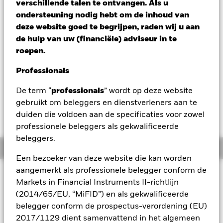
verschillende talen te ontvangen. Als u
Verandering NAV 1 dag per 05/aug/2026
ondersteuning nodig hebt om de inhoud van
EUR -0,06 (-0,10%)
deze website goed te begrijpen, raden wij u aan
de hulp van uw (financiële) adviseur in te
Totaalrendement per 04/aug/2026
YTD:
14,02%
roepen.
Professionals
Op 28 oktober 2025 worden een of meer
De term “
professionals
” wordt op deze website
handelslijnen van dit fonds van de beurs
gebruikt om beleggers en dienstverleners aan te
gehaald of stopgezet. Nadere informatie vindt u
duiden die voldoen aan de specificaties voor zowel
in de brief aan de aandeelhouders.
professionele beleggers als gekwalificeerde
beleggers.
Overzicht
Een bezoeker van deze website die kan worden
aangemerkt als professionele belegger conform de
BELEGGINGSDOEL
Markets in Financial Instruments II-richtlijn
Het fonds streeft ernaar het rendement te volgen van een
(2014/65/EU, “MiFID”) en als gekwalificeerde
index die bestaat uit de 50 grootste ondernemingen uit
belegger conform de prospectus-verordening (EU)
Europese ontwikkelde landen.
2017/1129 dient samenvattend in het algemeen