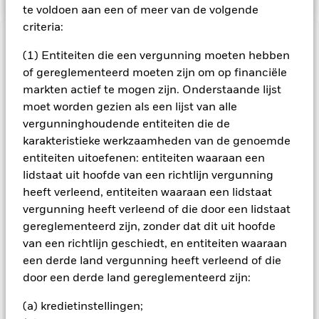
te voldoen aan een of meer van de volgende
criteria:
BELANGRIJKE GEGEVENS: Kapitaalrisico.
De waarde en
(1) Entiteiten die een vergunning moeten hebben
het rendement van beleggingen kunnen dalen en stijgen, en
of gereglementeerd moeten zijn om op financiële
zijn niet gegarandeerd. Beleggers verliezen mogelijk hun
markten actief te mogen zijn. Onderstaande lijst
oorspronkelijke inleg.
moet worden gezien als een lijst van alle
Belangrijke informatie:
De waarde van uw belegging en de
vergunninghoudende entiteiten die de
gegenereerde inkomsten kunnen fluctueren en het is niet
karakteristieke werkzaamheden van de genoemde
zeker dat u uw oorspronkelijke inleg terugontvangt.
entiteiten uitoefenen: entiteiten waaraan een
Alle aandelenklassen met valutahedging van dit fonds
lidstaat uit hoofde van een richtlijn vergunning
gebruiken derivaten om valutarisico's af te dekken. Het
heeft verleend, entiteiten waaraan een lidstaat
gebruik van derivaten voor een aandelenklasse kan een
vergunning heeft verleend of die door een lidstaat
potentieel besmettingsrisico (ook bekend als spill-over) voor
gereglementeerd zijn, zonder dat dit uit hoofde
andere aandelenklassen in het fonds betekenen. De
beheermaatschappij van het fonds waarborgt dat er
van een richtlijn geschiedt, en entiteiten waaraan
geschikte procedures worden gebruikt om het
een derde land vergunning heeft verleend of die
besmettingsrisico voor andere aandelenklassen te
door een derde land gereglementeerd zijn:
minimaliseren. Via het uitklapvakje direct onder de naam van
het fonds, kunt u een lijst van alle aandelenklassen in het
(a) kredietinstellingen;
fonds bekijken – aandelenklassen met valutahedging worden