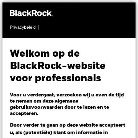
Privacybeleid
AANDELEN
iShares STOXX
Welkom op de
Europe 50 UCITS
EUN
BlackRock-website
ETF
voor professionals
Voor u verdergaat, verzoeken wij u even de tijd
te nemen om deze algemene
gebruiksvoorwaarden door te lezen en te
accepteren.
NAV per 05/aug/2026
Door verder te gaan op deze website accepteert
EUR 56,33
u, als (potentiële) klant om informatie in
Variatie 52wk: 45,31 - 56,38