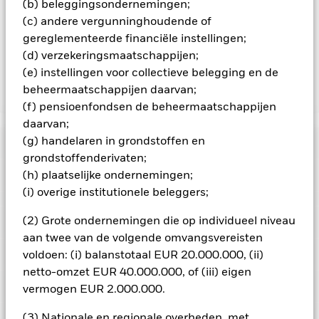
(b) beleggingsondernemingen;
aangegeven door het woord 'Hedged' in de naam van de
(c) andere vergunninghoudende of
aandelenklasse. Daarnaast is een volledige lijst van alle
aandelenklassen met valutahedging op aanvraag
gereglementeerde financiële instellingen;
verkrijgbaar bij de beheermaatschappij van het fonds.
(d) verzekeringsmaatschappijen;
(e) instellingen voor collectieve belegging en de
beheermaatschappijen daarvan;
Toon minder
(f) pensioenfondsen de beheermaatschappijen
iShares STOXX Europe 50 UCITS ETF
daarvan;
(g) handelaren in grondstoffen en
Risicometer
grondstoffenderivaten;
Performance
(h) plaatselijke ondernemingen;
(i) overige institutionele beleggers;
Grafiek
(2) Grote ondernemingen die op individueel niveau
Kerngegevens
Het beleggingsrisico is geconcentreerd in specifieke
sectoren, landen, valuta's of bedrijven. Dit betekent dat het
aan twee van de volgende omvangsvereisten
Fonds gevoeliger is voor lokale economische, markt-,
Volledige grafiek bekijken
Portefeuille kenmerken
voldoen: (i) balanstotaal EUR 20.000.000, (ii)
politieke, duurzaamheids- of regelgevingsgebeurtenissen.
Netto-activa
EUR 581.255.378
De waarde van aandelen en aandelengerelateerde effecten
netto-omzet EUR 40.000.000, of (iii) eigen
per 05/aug/2026
kan worden beïnvloed door dagelijkse schommelingen op de
Geregistreerde locaties
vermogen EUR 2.000.000.
aandelenmarkten. Tot de andere factoren die van invloed zijn,
Aantal posities
50
Introductiedatum
03/apr/2000
behoren politiek en economisch nieuws, bedrijfsresultaten en
per 04/aug/2026
Uitkeringen
belangrijke gebeurtenissen in de bedrijven.
(3) Nationale en regionale overheden, met