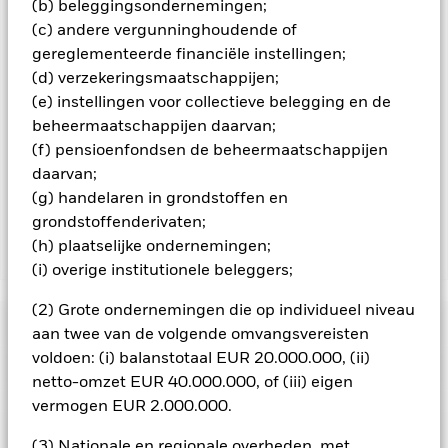
(b) beleggingsondernemingen;
beheermaatschappij van het fonds waarborgt dat er
(c) andere vergunninghoudende of
geschikte procedures worden gebruikt om het
besmettingsrisico voor andere aandelenklassen te
gereglementeerde financiële instellingen;
minimaliseren. Via het uitklapvakje direct onder de naam van
(d) verzekeringsmaatschappijen;
het fonds, kunt u een lijst van alle aandelenklassen in het
(e) instellingen voor collectieve belegging en de
fonds bekijken – aandelenklassen met valutahedging worden
beheermaatschappijen daarvan;
aangegeven door het woord 'Hedged' in de naam van de
(f) pensioenfondsen de beheermaatschappijen
aandelenklasse. Daarnaast is een volledige lijst van alle
aandelenklassen met valutahedging op aanvraag
daarvan;
verkrijgbaar bij de beheermaatschappij van het fonds.
(g) handelaren in grondstoffen en
grondstoffenderivaten;
(h) plaatselijke ondernemingen;
Toon minder
(i) overige institutionele beleggers;
iShares € Covered Bond UCITS ETF
(2) Grote ondernemingen die op individueel niveau
Risicometer
aan twee van de volgende omvangsvereisten
voldoen: (i) balanstotaal EUR 20.000.000, (ii)
Performance
netto-omzet EUR 40.000.000, of (iii) eigen
vermogen EUR 2.000.000.
Grafiek
Kerngegevens
Kredietrisico, veranderingen in rentetarieven en/of in de
(3) Nationale en regionale overheden, met