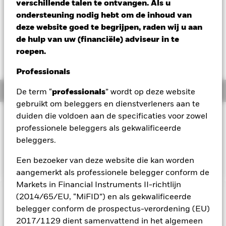
EUR -0,03 (-0,02%)
verschillende talen te ontvangen. Als u
ondersteuning nodig hebt om de inhoud van
Totaalrendement per 06/aug/2026
deze website goed te begrijpen, raden wij u aan
YTD:
0,32%
de hulp van uw (financiële) adviseur in te
Weighted Av YTM per 06/aug/2026
roepen.
3,19%
Professionals
Overzicht
De term “
professionals
” wordt op deze website
gebruikt om beleggers en dienstverleners aan te
duiden die voldoen aan de specificaties voor zowel
BELEGGINGSDOEL
professionele beleggers als gekwalificeerde
Het Fonds streeft ernaar het rendement te volgen van een
beleggers.
index die bestaat uit in euro luidende gedekte obligaties van
beleggingskwaliteit.
Een bezoeker van deze website die kan worden
aangemerkt als professionele belegger conform de
Markets in Financial Instruments II-richtlijn
(2014/65/EU, “MiFID”) en als gekwalificeerde
BELANGRIJKE GEGEVENS: Kapitaalrisico.
De waarde en
belegger conform de prospectus-verordening (EU)
het rendement van beleggingen kunnen dalen en stijgen, en
zijn niet gegarandeerd. Beleggers verliezen mogelijk hun
2017/1129 dient samenvattend in het algemeen