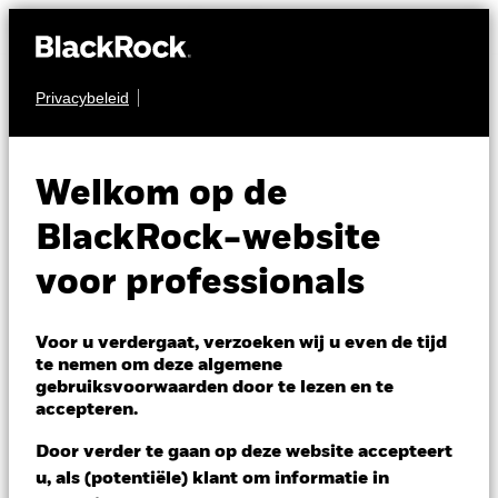
Privacybeleid
OBLIGATIES
iShares € Covered
ICOV
Welkom op de
Bond UCITS ETF
BlackRock-website
voor professionals
Voor u verdergaat, verzoeken wij u even de tijd
te nemen om deze algemene
gebruiksvoorwaarden door te lezen en te
NAV per 06/aug/2026
accepteren.
EUR 139,95
Variatie 52wk: 139,15 - 143,27
Door verder te gaan op deze website accepteert
Verandering NAV 1 dag per 06/aug/2026
u, als (potentiële) klant om informatie in