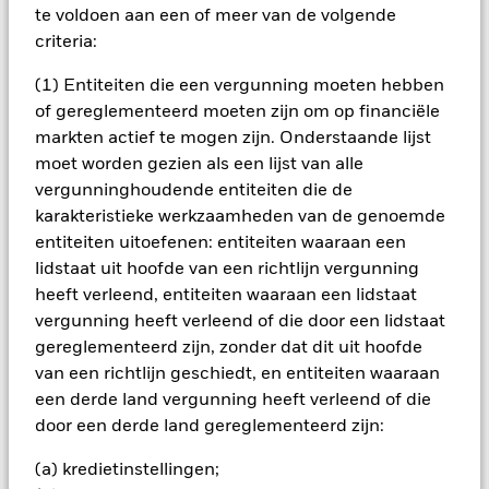
oorspronkelijke inleg.
te voldoen aan een of meer van de volgende
criteria:
Belangrijke informatie:
De waarde van uw belegging en de
gegenereerde inkomsten kunnen fluctueren en het is niet
(1) Entiteiten die een vergunning moeten hebben
zeker dat u uw oorspronkelijke inleg terugontvangt. Twee
belangrijke risico’s waaraan beleggingen in obligaties
of gereglementeerd moeten zijn om op financiële
blootstaan, zijn het renterisico en kredietrisico. Wanneer de
markten actief te mogen zijn. Onderstaande lijst
marktrente stijgt, is er doorgaans sprake van een
moet worden gezien als een lijst van alle
overeenkomstige daling van de marktwaarde van obligaties.
vergunninghoudende entiteiten die de
Het kredietrisico heeft betrekking op de mogelijkheid dat de
karakteristieke werkzaamheden van de genoemde
emittent van een obligatie niet in staat zal zijn de hoofdsom
terug te betalen en/of de verschuldigde rente te betalen. Het
entiteiten uitoefenen: entiteiten waaraan een
fonds belegt in vastrentende waarden die zijn uitgegeven
lidstaat uit hoofde van een richtlijn vergunning
door ondernemingen. Deze effecten staan bloot aan het risico
heeft verleend, entiteiten waaraan een lidstaat
dat de uitgevende onderneming de periodiek verschuldigde
vergunning heeft verleend of die door een lidstaat
rente niet kan betalen en/of aan het einde van de looptijd niet
gereglementeerd zijn, zonder dat dit uit hoofde
in staat is de hoofdsom terug te betalen (het 'default-risico').
van een richtlijn geschiedt, en entiteiten waaraan
Alle aandelenklassen met valutahedging van dit fonds
een derde land vergunning heeft verleend of die
gebruiken derivaten om valutarisico's af te dekken. Het
door een derde land gereglementeerd zijn:
gebruik van derivaten voor een aandelenklasse kan een
potentieel besmettingsrisico (ook bekend als spill-over) voor
(a) kredietinstellingen;
andere aandelenklassen in het fonds betekenen. De