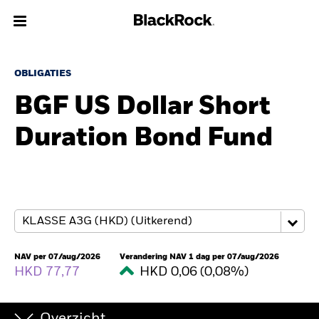
Over Ons
OBLIGATIES
BGF US Dollar Short
Producten
Duration Bond Fund
Thema's
Inzichten
Beleggingsinformatie
Particulieren
NAV per 07/aug/2026
Verandering NAV 1 dag per 07/aug/2026
HKD 77,77
HKD 0,06 (0,08%)
Nederland
Change location