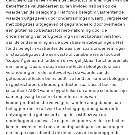
genoteerd zijn in een vreemde valuta; schommelingen van de
betreffende valutakoersen zullen invloed hebben op de
waarde van de belegging. Het fonds belegt in vastrentende
waarden uitgegeven door ondernemingen waarbij vergeleken
met obligaties uitgegeven of gegarandeerd door overheden
een groter risico bestaat tot niet-nakoming door de
onderneming van terugbetaling van het kapitaal verstrekt
aan de onderneming en de opeisbare rentebetalingen. Het
fonds belegt in vastrentende waarden zoals ondernemings-
of staatobligaties die een vaste of variabele rente (ook wel
'coupon' genaamd) uitkeren en vergelijkbaar functioneren als
een lening. Daarom staan deze effecten blootgesteld aan
veranderingen in de rentevoet wat de waarde van de
gehouden effecten beïnvloedt. De fondsen kunnen beleggen
in gestructureerde kredietproducten zoals asset backed
securities (‘ABS’) waarin hypotheken en andere schulden zijn
samengevoegd in één of meerdere series van
kredietproducten die vervolgens worden aangeboden aan
beleggers die in ruil voor hun belegging doorgaans rente
ontvangen die gebaseerd is op de cashflow van de
onderliggende activa. De eigenschappen van deze effecten
komen overeen met die van bedrijfsobligaties maar dragen
een hoger risico doordat de details van de onderliggende