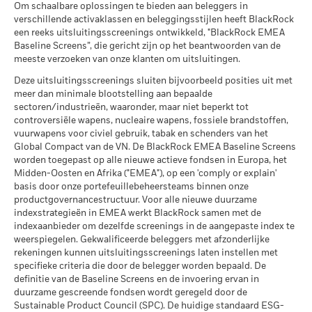
Wereldwijde classificatie van
Equity Sector Real Estate
betrouwbare indicator voor toekomstige resultaten. Markten
Om schaalbare oplossingen te bieden aan beleggers in
per 30/jun/2026
fondsen door Lipper
Global
kunnen zich in de toekomst heel anders ontwikkelen. Het kan
Wat u kunt terugkrijgen na aftrek van kost
verschillende activaklassen en beleggingsstijlen heeft BlackRock
Gematigd
per 17/jul/2026
Gemiddeld rendement per jaar
u helpen om te beoordelen hoe het fonds in het verleden
MSCI – Overtreders van
0,00%
een reeks uitsluitingsscreenings ontwikkeld, "BlackRock EMEA
Global Compact van de VN
werd beheerd
Baseline Screens”, die gericht zijn op het beantwoorden van de
MSCI Gewogen Gemiddelde
74,62
per 30/jun/2026
Wat u kunt terugkrijgen na aftrek van kost
Koolstofintensiteit (ton CO2-
De prestaties worden weergegeven op basis van de netto-
meeste verzoeken van onze klanten om uitsluitingen.
Gunstig
Gemiddeld rendement per jaar
eq/$ miljoen OMZET)
inventariswaarde (NIW), waarbij de bruto-inkomsten, indien
MSCI – Ketelkool
0,00%
Deze uitsluitingsscreenings sluiten bijvoorbeeld posities uit met
per 17/jul/2026
van toepassing, worden herbelegd. Het rendement van uw
Het stressscenario laat zien wat u zou kunnen terugkrijgen in
per 30/jun/2026
meer dan minimale blootstelling aan bepaalde
belegging kan stijgen of dalen als gevolg van
extreme marktomstandigheden.
MSCI ESG % Dekking
98,97
sectoren/industrieën, waaronder, maar niet beperkt tot
MSCI – Oliezand
0,00%
valutaschommelingen als uw belegging wordt gedaan in een
per 17/jul/2026
controversiële wapens, nucleaire wapens, fossiele brandstoffen,
per 30/jun/2026
andere valuta dan die gebruikt in de berekening van de
vuurwapens voor civiel gebruik, tabak en schenders van het
MSCI ESG-kwaliteitsscore –
47,92
prestaties in het verleden. Bron: Blackrock
Global Compact van de VN. De BlackRock EMEA Baseline Screens
Percentiel peer
worden toegepast op alle nieuwe actieve fondsen in Europa, het
per 17/jul/2026
Midden-Oosten en Afrika ("EMEA"), op een 'comply or explain'
Betrokkenheid van
97,21%
Fondsen in peergroup
basis door onze portefeuillebeheersteams binnen onze
361
bedrijfsleven Dekking
per 17/jul/2026
productgovernancestructuur. Voor alle nieuwe duurzame
per 30/jun/2026
indexstrategieën in EMEA werkt BlackRock samen met de
MSCI Gewogen Gemiddelde
96,48
indexaanbieder om dezelfde screenings in de aangepaste index te
Percentage niet-gedekt
2,81%
Koolstofintensiteit % Dekking
weerspiegelen. Gekwalificeerde beleggers met afzonderlijke
Fonds
rekeningen kunnen uitsluitingsscreenings laten instellen met
per 30/jun/2026
per 17/jul/2026
specifieke criteria die door de belegger worden bepaald. De
definitie van de Baseline Screens en de invoering ervan in
De blootstellingen van BlackRock inzake betrokkenheid van
Alle data komen van MSCI ESG Fund Ratings per
duurzame gescreende fondsen wordt geregeld door de
het bedrijfsleven, zoals hierboven weergegeven voor
17/jul/2026, op basis van posities per 31/mrt/2026. De
Sustainable Product Council (SPC). De huidige standaard ESG-