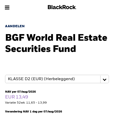
Over Ons
AANDELEN
BGF World Real Estate
Producten
Securities Fund
Thema's
Inzichten
Beleggingsinformatie
Particulieren
NAV per 07/aug/2026
EUR 13,49
Variatie 52wk: 11,65 - 13,99
Nederland
Change location
Verandering NAV 1 dag per 07/aug/2026