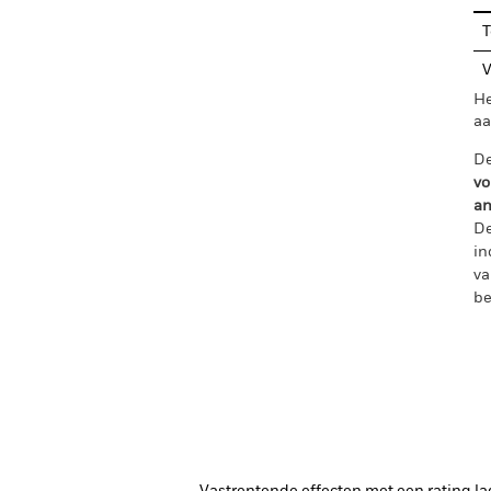
T
V
He
aa
De
vo
an
De
in
va
be