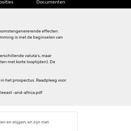
osities
Documenten
inkomstengenererende effecten.
stemming is met de beginselen van
erschillende valuta's, maar
ten met korte looptijden). De
 in het prospectus. Raadpleeg voor
leeast -and-africa.pdf
 en stijgen, en zijn niet