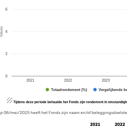
6
alues
4
2
0
2021
2022
2023
Totaalrendement (%)
Vergelijkende b
d of interactive chart.
Tijdens deze periode behaalde het Fonds zijn rendement in omstandighe
p 06/mei/2025 heeft het Fonds zijn naam en/of beleggingsdoelstell
2021
2022