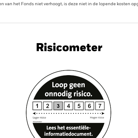
en van het Fonds niet verhoogt, is deze niet in de lopende kosten 
PRIIP KID
Factsheet
Prospectus
 Bond
Download
Risicometer
nt
Kerngegevens
Managers
P