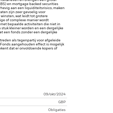
entetarieven en brengen een groter
(ABS) en mortgage backed securities
hevig aan een liquiditeitsrisico, maken
aten zijn zeer gevoelig voor
insten, wat leidt tot grotere
rige of complexe manier wordt
et bepaalde activiteiten die niet in
stuk kleiner worden en een dergelijke
et een fonds zonder een dergelijke
ptreden als tegenpartij voor afgeleide
et Fonds aangehouden effect is mogelijk
etekent dat er onvoldoende kopers of
09/okt/2024
GBP
Obligaties