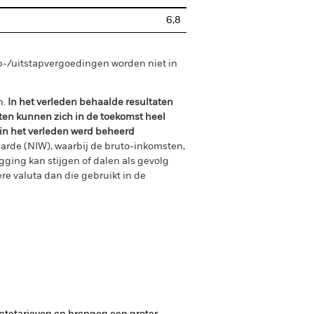
6,8
p-/uitstapvergoedingen worden niet in
n.
In het verleden behaalde resultaten
ten kunnen zich in de toekomst heel
 in het verleden werd beheerd
arde (NIW), waarbij de bruto-inkomsten,
ging kan stijgen of dalen als gevolg
e valuta dan die gebruikt in de