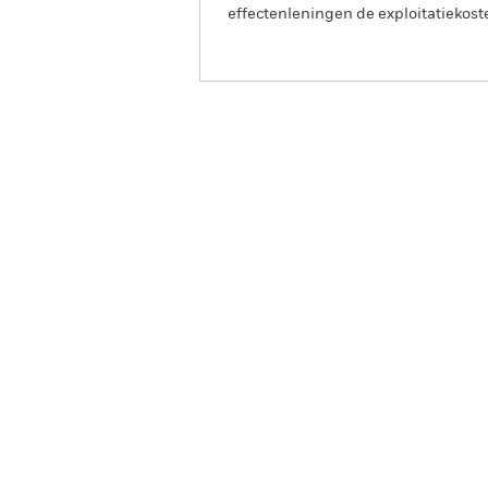
effectenleningen de exploitatiekost
BGF Euro Flexible Income
Fund
Overzicht
Rendeme