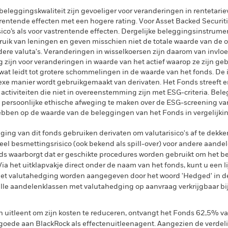
eleggingskwaliteit zijn gevoeliger voor veranderingen in rentetari
strentende effecten met een hogere rating. Voor Asset Backed Secur
sico’s als voor vastrentende effecten. Dergelijke beleggingsinstrum
ebruik van leningen en geven misschien niet de totale waarde van de 
ndere valuta's. Veranderingen in wisselkoersen zijn daarom van invl
 zijn voor veranderingen in waarde van het actief waarop ze zijn g
 wat leidt tot grotere schommelingen in de waarde van het fonds. De 
exe manier wordt gebruikgemaakt van derivaten. Het Fonds streeft e
activiteiten die niet in overeenstemming zijn met ESG-criteria. Be
 persoonlijke ethische afweging te maken over de ESG-screening va
hebben op de waarde van de beleggingen van het Fonds in vergelijki
ing van dit fonds gebruiken derivaten om valutarisico's af te dekke
el besmettingsrisico (ook bekend als spill-over) voor andere aande
s waarborgt dat er geschikte procedures worden gebruikt om het be
a het uitklapvakje direct onder de naam van het fonds, kunt u een li
met valutahedging worden aangegeven door het woord 'Hedged' in d
n alle aandelenklassen met valutahedging op aanvraag verkrijgbaar b
en uitleent om zijn kosten te reduceren, ontvangt het Fonds 62,5%
oede aan BlackRock als effectenuitleenagent. Aangezien de verdel