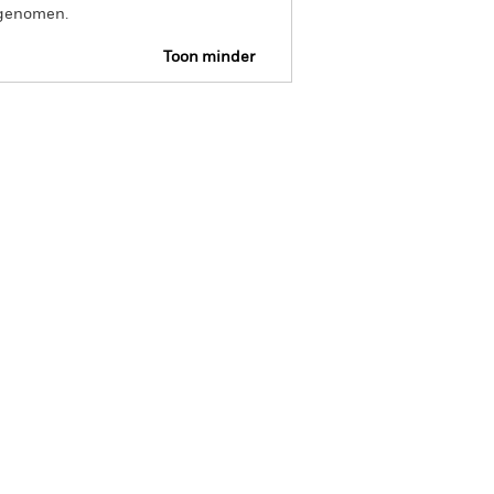
opgenomen.
Toon minder
SFDR Web Disclosure
osities
Documenten