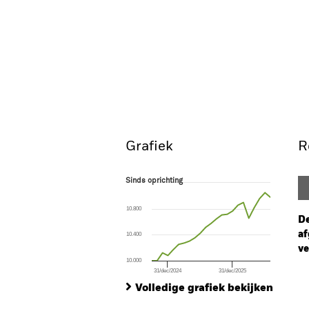
Grafiek
R
Sinds oprichting
Sinds oprichting
Line chart with 23 data points.
The chart has 1 X axis displaying Time. Ran
10.800
The chart has 1 Y axis displaying values. Range
De
af
10.400
ve
10.000
31/dec/2024
31/dec/2025
Ch
End of interactive chart.
Ba
Volledige grafiek bekijken
Th
Th