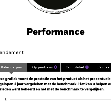
Performance
endement
Kalenderjaar
Op jaarbasis
Cumulatief
12 maa
ge: 2024-09-30 00:00:00 to 2026-07-31 00:00:00.
: 0 to 12.
ze grafiek toont de prestatie van het product als het procentuele v
gelopen 1 jaar vergeleken met de benchmark. Het kan u helpen o
rleden werd beheerd en het met de benchmark te vergelijken.
art
8
r chart with 2 data series.
e chart has 1 X axis displaying categories.
e chart has 1 Y axis displaying Values. Range: 0 to 8.