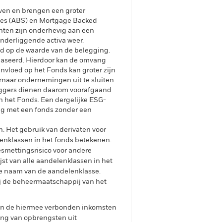
even en brengen een groter
ities (ABS) en Mortgage Backed
enten zijn onderhevig aan een
onderliggende activa weer.
oed op de waarde van de belegging.
ebaseerd. Hierdoor kan de omvang
invloed op het Fonds kan groter zijn
rnaar ondernemingen uit te sluiten
leggers dienen daarom voorafgaand
n het Fonds. Een dergelijke ESG-
ng met een fonds zonder een
n. Het gebruik van derivaten voor
lenklassen in het fonds betekenen.
smettingsrisico voor andere
jst van alle aandelenklassen in het
e naam van de aandelenklasse.
ij de beheermaatschappij van het
 van de hiermee verbonden inkomsten
ing van opbrengsten uit