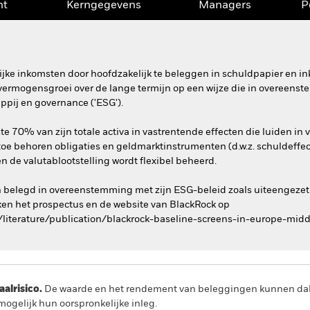
nt
Kerngegevens
Managers
P
ijke inkomsten door hoofdzakelijk te beleggen in schuldpapier en 
r vermogensgroei over de lange termijn op een wijze die in overeen
ppij en governance ('ESG').
e 70% van zijn totale activa in vastrentende effecten die luiden in v
ertoe behoren obligaties en geldmarktinstrumenten (d.w.z. schuldeffec
n de valutablootstelling wordt flexibel beheerd.
n belegd in overeenstemming met zijn ESG-beleid zoals uiteengezet
en het prospectus en de website van BlackRock op
literature/publication/blackrock-baseline-screens-in-europe-midd
lrisico.
De waarde en het rendement van beleggingen kunnen dalen
ogelijk hun oorspronkelijke inleg.