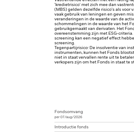
Vastrentende effecten met een rating la
'kredietrisico' met zich mee dan vastren
(MBS) gelden dezelfde risico's als voor 
vaak gebruik van leningen en geven miss
veranderingen in de waarde van de activa
schommelingen in de waarde van het Fon
gebruikgemaakt van derivaten.
Het Fond
overeenstemming zijn met ESG-criteria.
screening kan een negatief effect hebbe
screening.
Tegenpartijrisico: De insolventie van ins
instrumenten, kunnen het Fonds blootste
niet in staat vervallen rente uit te betale
verkopers zijn om het Fonds in staat te 
Fondsomvang
per 07/aug/2026
Introductie fonds