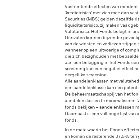
Vastrentende effecten van mindere b
'kredietrisico' met zich mee dan va
Securities (MBS) gelden dezelfde ri
liquiditeitsrisico, zij maken vaak g
Valutarisico: Het Fonds belegt in a
Derivaten kunnen bijzonder gevoelig
van de winsten en verliezen stijgen,
wanneer op een uitvoerige of compl
die zich bezighouden met bepaalde 
aan een belegging in het Fonds een
screening kan een negatief effect 
dergelijke screening.
Alle aandelenklassen met valutahedg
een aandelenklasse kan een potentie
De beheermaatschappij van het fond
aandelenklassen te minimaliseren. Vi
fonds bekijken – aandelenklassen 
Daarnaast is een volledige lijst va
fonds.
In de mate waarin het Fonds effect
en komen de resterende 37,5% ten g