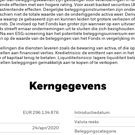
ger dan beleggingskwaliteit zijn gevoeliger voor veranderingen in r
tende effecten met een hogere rating.
Voor asset backed securities 
vastrentende effecten. Dergelijke beleggingsinstrumenten zijn onder
chien niet de totale waarde van de onderliggende activa weer.
Deriv
 waarop ze gebaseerd zijn en kunnen leiden tot grotere verliezen of w
ds. De invloed op het Fonds kan groter zijn wanneer op een uitvoe
s streeft ernaar ondernemingen uit te sluiten die zich bezighouden m
 Na een ESG-screening kan het potentiële beleggingsuniversum een 
n op de waarde van de beleggingen van het Fonds in vergelijking m
tellingen die diensten leveren zoals de bewaring van activa, of die o
llen aan financieel verlies.
Kredietrisico: de emittent van een in h
n of kapitaal terug te betalen.
Liquiditeitsrisico: lagere liquiditeit b
stellen beleggingen gemakkelijk aan te kopen of te verkopen.
Kerngegevens
EUR 296.134.876
Introductiedatum
Valuta reeks
24/apr/2020
Beleggingscategorie