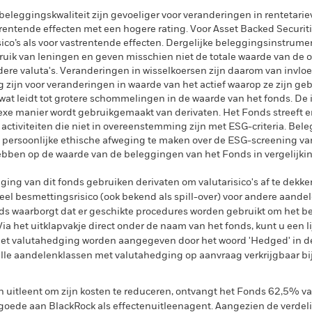
eleggingskwaliteit zijn gevoeliger voor veranderingen in rentetari
strentende effecten met een hogere rating. Voor Asset Backed Secur
sico’s als voor vastrentende effecten. Dergelijke beleggingsinstrum
ebruik van leningen en geven misschien niet de totale waarde van de 
ndere valuta's. Veranderingen in wisselkoersen zijn daarom van invl
 zijn voor veranderingen in waarde van het actief waarop ze zijn g
 wat leidt tot grotere schommelingen in de waarde van het fonds. De 
exe manier wordt gebruikgemaakt van derivaten. Het Fonds streeft e
activiteiten die niet in overeenstemming zijn met ESG-criteria. Be
 persoonlijke ethische afweging te maken over de ESG-screening va
hebben op de waarde van de beleggingen van het Fonds in vergelijki
ing van dit fonds gebruiken derivaten om valutarisico's af te dekke
el besmettingsrisico (ook bekend als spill-over) voor andere aande
s waarborgt dat er geschikte procedures worden gebruikt om het be
a het uitklapvakje direct onder de naam van het fonds, kunt u een li
met valutahedging worden aangegeven door het woord 'Hedged' in d
n alle aandelenklassen met valutahedging op aanvraag verkrijgbaar b
en uitleent om zijn kosten te reduceren, ontvangt het Fonds 62,5%
oede aan BlackRock als effectenuitleenagent. Aangezien de verdel