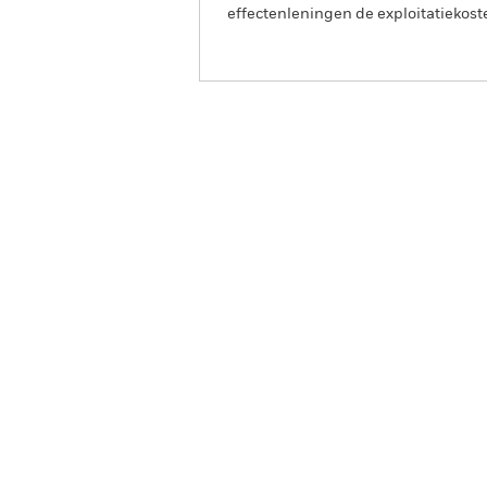
effectenleningen de exploitatiekost
BGF Euro Flexible Income
Fund
Overzicht
Rendeme