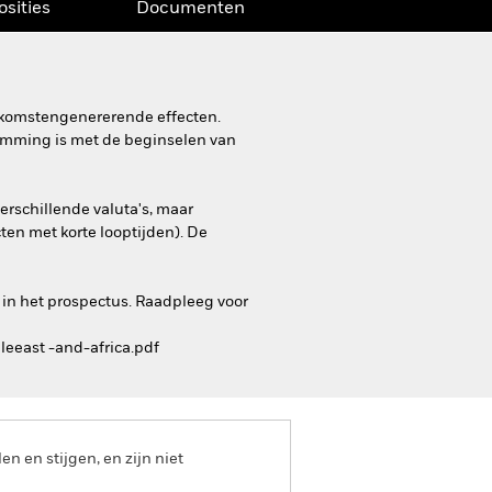
osities
Documenten
inkomstengenererende effecten.
stemming is met de beginselen van
erschillende valuta's, maar
ten met korte looptijden). De
 in het prospectus. Raadpleeg voor
leeast -and-africa.pdf
 en stijgen, en zijn niet