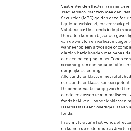
Vastrentende effecten van mindere b
'kredietrisico' met zich mee dan va
Securities (MBS) gelden dezelfde ri
liquiditeitsrisico, zij maken vaak g
Valutarisico: Het Fonds belegt in a
Derivaten kunnen bijzonder gevoelig
van de winsten en verliezen stijgen,
wanneer op een uitvoerige of compl
die zich bezighouden met bepaalde 
aan een belegging in het Fonds een
screening kan een negatief effect 
dergelijke screening.
Alle aandelenklassen met valutahedg
een aandelenklasse kan een potentie
De beheermaatschappij van het fond
aandelenklassen te minimaliseren. Vi
fonds bekijken – aandelenklassen 
Daarnaast is een volledige lijst va
fonds.
In de mate waarin het Fonds effect
en komen de resterende 37,5% ten g