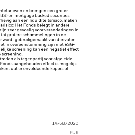
entetarieven en brengen een groter
(ABS) en mortgage backed securities
hevig aan een liquiditeitsrisico, maken
arisico: Het Fonds belegt in andere
zijn zeer gevoelig voor veranderingen in
dt tot grotere schommelingen in de
er wordt gebruikgemaakt van derivaten.
niet in overeenstemming zijn met ESG-
lijke screening kan een negatief effect
 screening.
ptreden als tegenpartij voor afgeleide
et Fonds aangehouden effect is mogelijk
etekent dat er onvoldoende kopers of
14/okt/2020
EUR