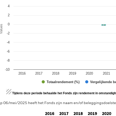
4
2
0
alues
-2
-4
-6
-8
-10
2016
2017
2018
2019
2020
2021
Totaalrendement (%)
Vergelijkende b
d of interactive chart.
Tijdens deze periode behaalde het Fonds zijn rendement in omstandighe
p 06/mei/2025 heeft het Fonds zijn naam en/of beleggingsdoelstell
2016
2017
2018
2019
2020