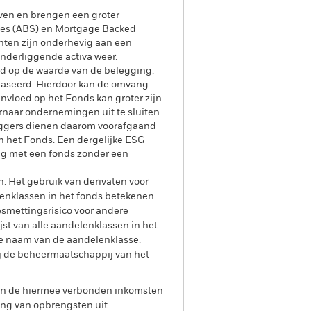
even en brengen een groter
ities (ABS) en Mortgage Backed
enten zijn onderhevig aan een
onderliggende activa weer.
oed op de waarde van de belegging.
ebaseerd. Hierdoor kan de omvang
invloed op het Fonds kan groter zijn
rnaar ondernemingen uit te sluiten
leggers dienen daarom voorafgaand
n het Fonds. Een dergelijke ESG-
ng met een fonds zonder een
n. Het gebruik van derivaten voor
lenklassen in het fonds betekenen.
smettingsrisico voor andere
jst van alle aandelenklassen in het
e naam van de aandelenklasse.
ij de beheermaatschappij van het
 van de hiermee verbonden inkomsten
ing van opbrengsten uit