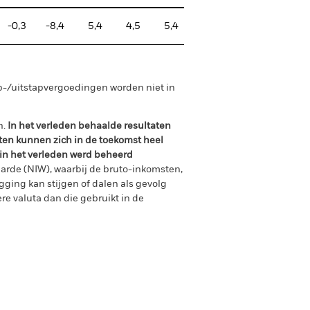
-0,3
-8,4
5,4
4,5
5,4
p-/uitstapvergoedingen worden niet in
n.
In het verleden behaalde resultaten
ten kunnen zich in de toekomst heel
 in het verleden werd beheerd
arde (NIW), waarbij de bruto-inkomsten,
ging kan stijgen of dalen als gevolg
e valuta dan die gebruikt in de