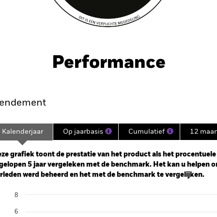
Performance
endement
Kalenderjaar
Op jaarbasis
Cumulatief
12 maa
ge: 2020-09-30 00:00:00 to 2026-07-31 00:00:00.
: -16 to 32.
ze grafiek toont de prestatie van het product als het procentuele v
gelopen 5 jaar vergeleken met de benchmark. Het kan u helpen o
rleden werd beheerd en het met de benchmark te vergelijken.
art
8
r chart with 2 data series.
e chart has 1 X axis displaying categories.
6
e chart has 1 Y axis displaying Values. Range: -10 to 8.