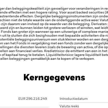
ger dan beleggingskwaliteit zijn gevoeliger voor veranderingen in r
tende effecten met een hogere rating.
Voor asset backed securities 
vastrentende effecten. Dergelijke beleggingsinstrumenten zijn onder
chien niet de totale waarde van de onderliggende activa weer.
Valut
n zijn daarom van invloed op de waarde van de belegging.
Derivaten 
erd zijn en kunnen leiden tot grotere verliezen of winsten, wat lei
 Fonds kan groter zijn wanneer op een uitvoerige of complexe mani
uit te sluiten die zich bezighouden met bepaalde activiteiten die 
potentiële beleggingsuniversum een stuk kleiner worden en een derge
 van het Fonds in vergelijking met een fonds zonder een dergelijke
tellingen die diensten leveren zoals de bewaring van activa, of die o
llen aan financieel verlies.
Kredietrisico: de emittent van een in h
n of kapitaal terug te betalen.
Liquiditeitsrisico: lagere liquiditeit b
stellen beleggingen gemakkelijk aan te kopen of te verkopen.
Kerngegevens
EUR 296.216.249
Introductiedatum
Valuta reeks