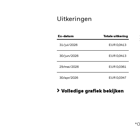
Uitkeringen
V
Ex-datum
Totale uitkering
31/jul/2026
EUR 0,0413
30/jun/2026
EUR 0,0413
29/mei/2026
EUR 0,0361
30/apr/2026
EUR 0,0347
Volledige grafiek bekijken
En
*O