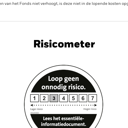
en van het Fonds niet verhoogt, is deze niet in de lopende kosten 
PRIIP KID
Factsheet
Prospectus
 Bond
Download
Risicometer
nt
Kerngegevens
Managers
P