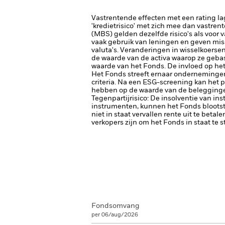
Vastrentende effecten met een rating la
'kredietrisico' met zich mee dan vastren
(MBS) gelden dezelfde risico's als voor 
vaak gebruik van leningen en geven miss
valuta's. Veranderingen in wisselkoerse
de waarde van de activa waarop ze gebase
waarde van het Fonds. De invloed op het
Het Fonds streeft ernaar ondernemingen 
criteria. Na een ESG-screening kan het 
hebben op de waarde van de beleggingen
Tegenpartijrisico: De insolventie van ins
instrumenten, kunnen het Fonds blootste
niet in staat vervallen rente uit te betale
verkopers zijn om het Fonds in staat te 
Fondsomvang
per 06/aug/2026