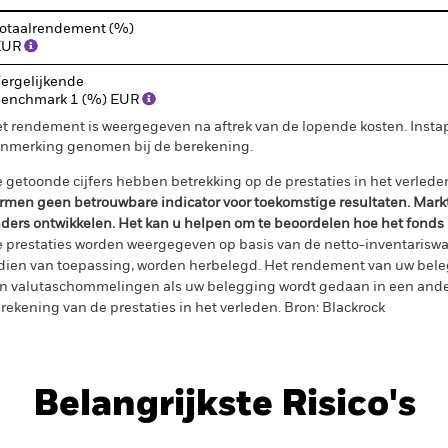
otaalrendement (%)
EUR
ergelijkende
enchmark 1 (%) EUR
t rendement is weergegeven na aftrek van de lopende kosten. Insta
nmerking genomen bij de berekening.
 getoonde cijfers hebben betrekking op de prestaties in het verlede
rmen geen betrouwbare indicator voor toekomstige resultaten. Mark
ders ontwikkelen. Het kan u helpen om te beoordelen hoe het fonds
 prestaties worden weergegeven op basis van de netto-inventariswa
dien van toepassing, worden herbelegd. Het rendement van uw beleg
n valutaschommelingen als uw belegging wordt gedaan in een ander
rekening van de prestaties in het verleden. Bron: Blackrock
Belangrijkste Risico's