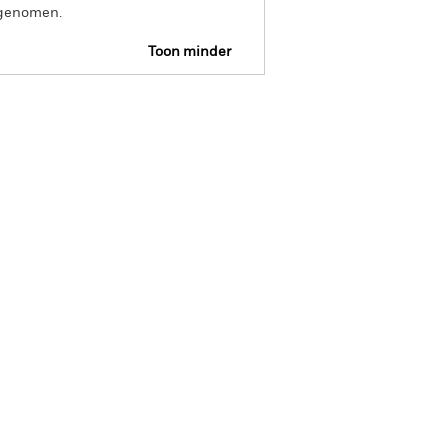
opgenomen.
Toon minder
SFDR Web Disclosure
osities
Documenten