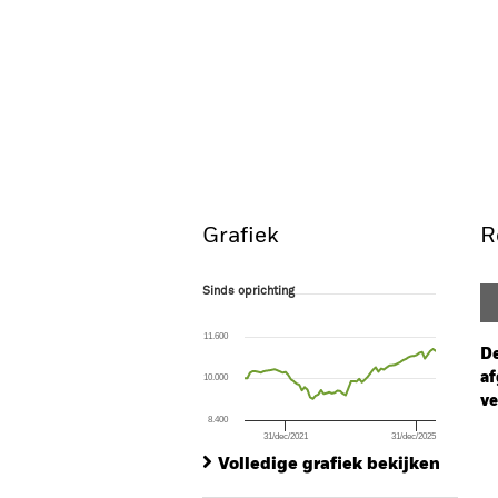
Grafiek
R
Sinds oprichting
Sinds oprichting
Line chart with 71 data points.
The chart has 1 X axis displaying Time. Ran
11.600
The chart has 1 Y axis displaying values. Range
De
af
10.000
ve
8.400
31/dec/2021
31/dec/2025
Ch
End of interactive chart.
Ba
Volledige grafiek bekijken
Th
Th