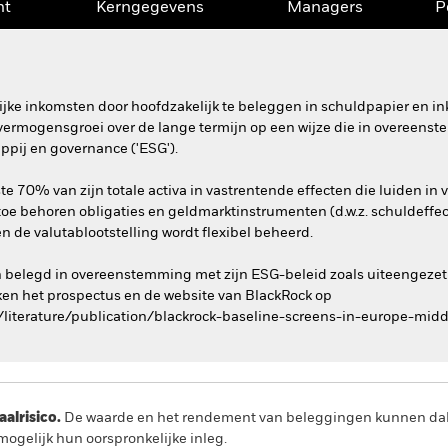
nt
Kerngegevens
Managers
P
ijke inkomsten door hoofdzakelijk te beleggen in schuldpapier en 
r vermogensgroei over de lange termijn op een wijze die in overeen
ppij en governance ('ESG').
e 70% van zijn totale activa in vastrentende effecten die luiden in v
ertoe behoren obligaties en geldmarktinstrumenten (d.w.z. schuldeffec
n de valutablootstelling wordt flexibel beheerd.
n belegd in overeenstemming met zijn ESG-beleid zoals uiteengezet
en het prospectus en de website van BlackRock op
literature/publication/blackrock-baseline-screens-in-europe-midd
lrisico.
De waarde en het rendement van beleggingen kunnen dalen
ogelijk hun oorspronkelijke inleg.