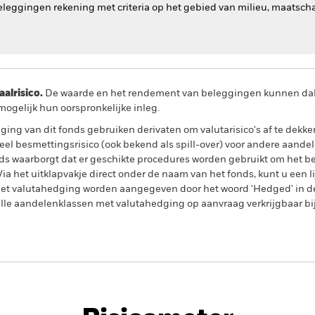
beleggingen rekening met criteria op het gebied van milieu, maatsch
lrisico.
De waarde en het rendement van beleggingen kunnen dalen
ogelijk hun oorspronkelijke inleg.
ing van dit fonds gebruiken derivaten om valutarisico's af te dekke
el besmettingsrisico (ook bekend als spill-over) voor andere aande
s waarborgt dat er geschikte procedures worden gebruikt om het be
a het uitklapvakje direct onder de naam van het fonds, kunt u een li
met valutahedging worden aangegeven door het woord 'Hedged' in d
n alle aandelenklassen met valutahedging op aanvraag verkrijgbaar b
Factsheet
Prospectu
e Fixed Maturity Bond Fund
Download