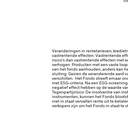
be
Veranderingen in rentetarieven, krediet
vastrentende effecten. Vastrentende eff
risico's dan vastrentende effecten met e
verhogen.
Producten met een vaste loop
van het fonds aanhouden, anders kan het 
sluiting. Gezien de veranderende aard v
verschillen.
Het Fonds streeft ernaar on
met ESG-criteria. Na een ESG-screening
negatief effect hebben op de waarde van
Tegenpartijrisico: De insolventie van ins
instrumenten, kunnen het Fonds blootste
niet in staat vervallen rente uit te betale
verkopers zijn om het Fonds in staat te 