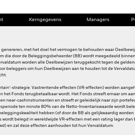
nt
Kerngegevens
Managers
P
te genereren, met het doel het vermogen te behouden waar Deelbew
um die door de Beleggingsbeheerder (BB) wordt meegedeeld binnen
Vervaldatum worden alle Deelbewijzen teruggekocht tegen de gelden
oor beleggers om hun Deelbewijzen aan te houden tot de Vervaldatu
cht.
tain'-strategie. Vastrentende effecten (VR-effecten) worden aange
 het Fonds terugbetaalbaar wordt. Het Fonds streeft ernaar om aan
en near-cashinstrumenten en streeft er geleidelijk naar zijn portefe
periode ten minste 80% van de Netto-Inventariswaarde wordt belegd
eleggingskwaliteit hebben (of door de BB als gelijkwaardig worde
 wordt belegd in wereldwijde VR-effecten met een rating lager dan b
wd) en zal deze effecten aanhouden tot hun Vervaldatum.