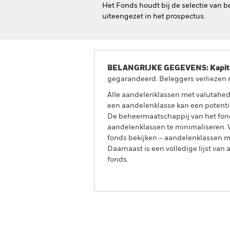
Het Fonds houdt bij de selectie van 
uiteengezet in het prospectus.
BELANGRIJKE GEGEVENS: Kapitaa
gegarandeerd. Beleggers verliezen m
Alle aandelenklassen met valutahedg
een aandelenklasse kan een potentie
De beheermaatschappij van het fond
aandelenklassen te minimaliseren. Vi
fonds bekijken – aandelenklassen 
Daarnaast is een volledige lijst va
fonds.
BlackRock Euro Investment Grad
2026