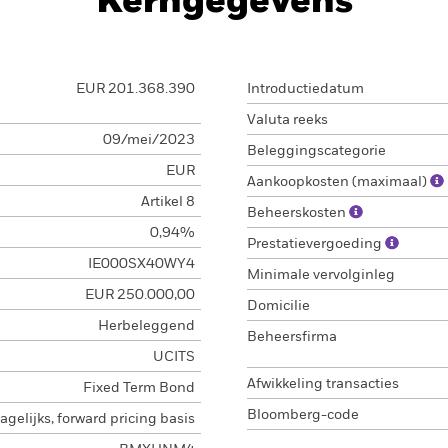
Kerngegevens
EUR 201.368.390
Introductiedatum
Valuta reeks
09/mei/2023
Beleggingscategorie
EUR
Aankoopkosten (maximaal)
Artikel 8
Beheerskosten
0,94%
Prestatievergoeding
IE000SX40WY4
Minimale vervolginleg
EUR 250.000,00
Domicilie
Herbeleggend
Beheersfirma
UCITS
Afwikkeling transacties
Fixed Term Bond
Bloomberg-code
agelijks, forward pricing basis