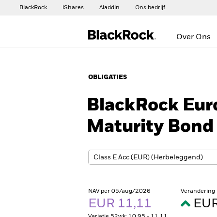
BlackRock
iShares
Aladdin
Ons bedrijf
Over Ons
OBLIGATIES
BlackRock Eur
Maturity Bond
NAV per 05/aug/2026
Verandering
EUR 11,11
EUR
Variatie 52wk: 10,95 - 11,11