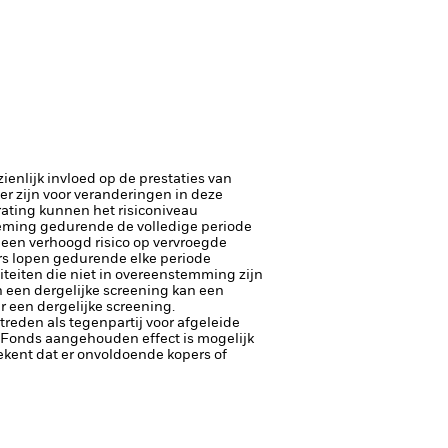
enlijk invloed op de prestaties van
er zijn voor veranderingen in deze
trating kunnen het risiconiveau
neming gedurende de volledige periode
n een verhoogd risico op vervroegde
ers lopen gedurende elke periode
iteiten die niet in overeenstemming zijn
 een dergelijke screening kan een
 een dergelijke screening.
ptreden als tegenpartij voor afgeleide
et Fonds aangehouden effect is mogelijk
etekent dat er onvoldoende kopers of