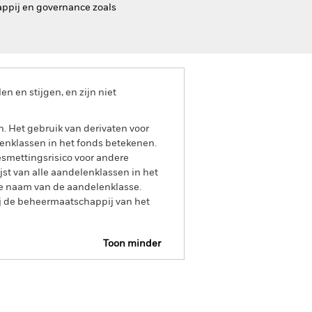
appij en governance zoals
 en stijgen, en zijn niet
n. Het gebruik van derivaten voor
lenklassen in het fonds betekenen.
smettingsrisico voor andere
jst van alle aandelenklassen in het
e naam van de aandelenklasse.
ij de beheermaatschappij van het
Toon minder
s
SFDR Web Disclosure