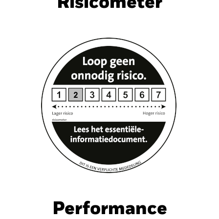
Risicometer
nt
Kerngegevens
Managers
P
Performance