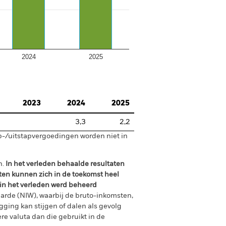
2024
2025
2023
2024
2025
3,3
2,2
p-/uitstapvergoedingen worden niet in
n.
In het verleden behaalde resultaten
ten kunnen zich in de toekomst heel
 in het verleden werd beheerd
arde (NIW), waarbij de bruto-inkomsten,
ging kan stijgen of dalen als gevolg
e valuta dan die gebruikt in de