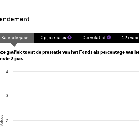
endement
Kalenderjaar
Op jaarbasis
Cumulatief
12 maa
ge: 2023-04-30 00:00:00 to 2026-06-30 00:00:00.
: 0 to 12.
ze grafiek toont de prestatie van het Fonds als percentage van het
atste 2 jaar.
art
4
r chart with 5 bars.
e chart has 1 X axis displaying categories.
e chart has 1 Y axis displaying Values. Range: 0 to 4.
3
alues
2