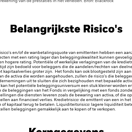
rekening van de prestaties in het verleden. Bron: Blackrock
Belangrijkste Risico's
risico's en/of de wanbetalingsquote van emittenten hebben een aanzi
ecten met een rating lager dan beleggingskwaliteit kunnen gevoelig
en hogere rating. Potentiële of werkelijke verlagingen van de kredie
tijd zijn bedoeld voor beleggers die de aandelen/rechten van deel
kapitaalverlies groter zijn. Het fonds kan ook blootgesteld zijn aa
an de activa die worden aangehouden, zullen de risico's die belegg
dernemingen uit te sluiten die zich bezighouden met bepaalde activ
 kan het potentiële beleggingsuniversum een stuk kleiner worden en
 de beleggingen van het Fonds in vergelijking met een fonds zonder
tellingen die diensten leveren zoals de bewaring van activa, of die o
llen aan financieel verlies.
Kredietrisico: de emittent van een in h
n of kapitaal terug te betalen.
Liquiditeitsrisico: lagere liquiditeit b
stellen beleggingen gemakkelijk aan te kopen of te verkopen.