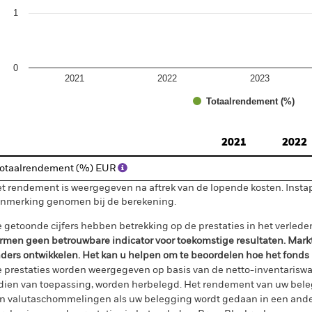
1
0
2021
2022
2023
Totaalrendement (%)
d of interactive chart.
2021
2022
otaalrendement (%) EUR
t rendement is weergegeven na aftrek van de lopende kosten. Insta
nmerking genomen bij de berekening.
 getoonde cijfers hebben betrekking op de prestaties in het verlede
rmen geen betrouwbare indicator voor toekomstige resultaten. Mark
ders ontwikkelen. Het kan u helpen om te beoordelen hoe het fonds
 prestaties worden weergegeven op basis van de netto-inventariswa
dien van toepassing, worden herbelegd. Het rendement van uw beleg
n valutaschommelingen als uw belegging wordt gedaan in een ander