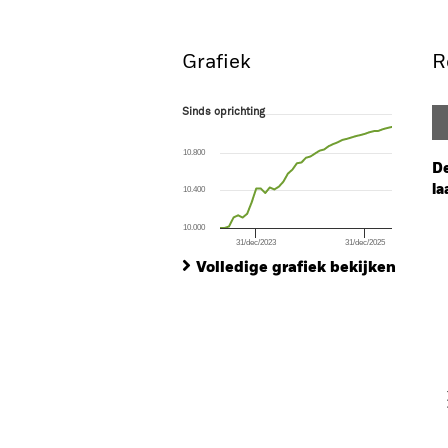
Grafiek
R
Sinds oprichting
Sinds oprichting
Line chart with 39 data points.
The chart has 1 X axis displaying Time. Ran
10.800
The chart has 1 Y axis displaying values. Range
De
la
10.400
Ch
10.000
Ba
31/dec/2023
31/dec/2025
End of interactive chart.
Th
Volledige grafiek bekijken
Th
V