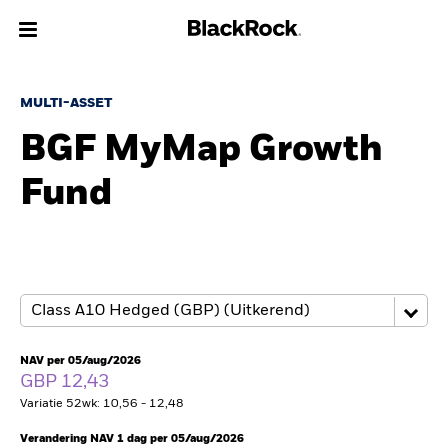
Over Ons
MULTI-ASSET
BGF MyMap Growth
Producten
Fund
Thema's
Inzichten
Beleggingsinformatie
Particulieren
NAV per 05/aug/2026
GBP 12,43
Variatie 52wk: 10,56 - 12,48
Nederland
Change location
Verandering NAV 1 dag per 05/aug/2026