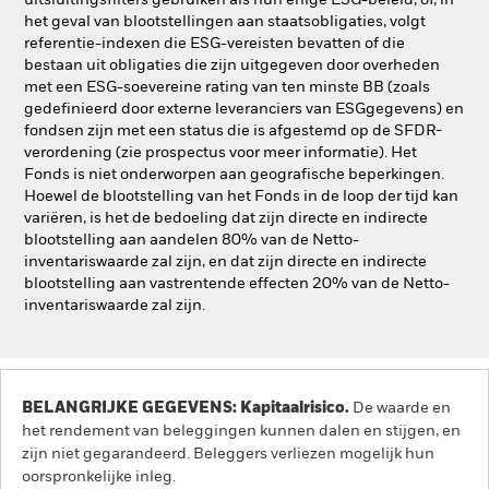
uitsluitingsfilters gebruiken als hun enige ESG-beleid, of, in
het geval van blootstellingen aan staatsobligaties, volgt
referentie-indexen die ESG-vereisten bevatten of die
bestaan uit obligaties die zijn uitgegeven door overheden
met een ESG-soevereine rating van ten minste BB (zoals
gedefinieerd door externe leveranciers van ESGgegevens) en
fondsen zijn met een status die is afgestemd op de SFDR-
verordening (zie prospectus voor meer informatie). Het
Fonds is niet onderworpen aan geografische beperkingen.
Hoewel de blootstelling van het Fonds in de loop der tijd kan
variëren, is het de bedoeling dat zijn directe en indirecte
blootstelling aan aandelen 80% van de Netto-
inventariswaarde zal zijn, en dat zijn directe en indirecte
blootstelling aan vastrentende effecten 20% van de Netto-
inventariswaarde zal zijn.
BELANGRIJKE GEGEVENS: Kapitaalrisico.
De waarde en
het rendement van beleggingen kunnen dalen en stijgen, en
zijn niet gegarandeerd. Beleggers verliezen mogelijk hun
oorspronkelijke inleg.