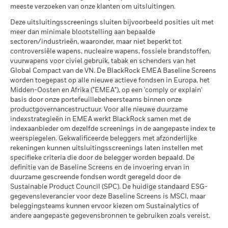
per 30/jun/2026
Wat u kunt terugkrijgen na aftrek van kost
Koolstofintensiteit (ton CO2-
meeste verzoeken van onze klanten om uitsluitingen.
Gunstig
Gemiddeld rendement per jaar
eq/$ miljoen OMZET)
Totaalrendement
7,5
-5,6
13,3
MSCI – Ketelkool
0,00%
Deze uitsluitingsscreenings sluiten bijvoorbeeld posities uit met
(%) AUD
per 17/jul/2026
Het stressscenario laat zien wat u zou kunnen terugkrijgen in
per 30/jun/2026
meer dan minimale blootstelling aan bepaalde
extreme marktomstandigheden.
MSCI ESG % Dekking
93,32
Beperkende
sectoren/industrieën, waaronder, maar niet beperkt tot
MSCI – Oliezand
0,00%
per 17/jul/2026
benchmark 1
9,4
-0,4
19,4
controversiële wapens, nucleaire wapens, fossiele brandstoffen,
per 30/jun/2026
(%) USD
vuurwapens voor civiel gebruik, tabak en schenders van het
MSCI ESG-kwaliteitsscore –
85,13
Global Compact van de VN. De BlackRock EMEA Baseline Screens
Percentiel peer
Historische
worden toegepast op alle nieuwe actieve fondsen in Europa, het
per 17/jul/2026
Vergelijkende
Midden-Oosten en Afrika ("EMEA"), op een 'comply or explain'
9,4
-0,4
benchmark 2
Betrokkenheid van
99,88%
Fondsen in peergroup
basis door onze portefeuillebeheersteams binnen onze
5.521
(%) USD
bedrijfsleven Dekking
per 17/jul/2026
productgovernancestructuur. Voor alle nieuwe duurzame
per 30/jun/2026
indexstrategieën in EMEA werkt BlackRock samen met de
MSCI Gewogen Gemiddelde
86,97
Het rendement is weergegeven na aftrek van de lopende
indexaanbieder om dezelfde screenings in de aangepaste index te
Percentage niet-gedekt
1,15%
Koolstofintensiteit % Dekking
kosten. Instap-/uitstapvergoedingen worden niet in
weerspiegelen. Gekwalificeerde beleggers met afzonderlijke
Fonds
aanmerking genomen bij de berekening.
rekeningen kunnen uitsluitingsscreenings laten instellen met
per 30/jun/2026
per 17/jul/2026
specifieke criteria die door de belegger worden bepaald. De
De getoonde cijfers hebben betrekking op de prestaties in het
definitie van de Baseline Screens en de invoering ervan in
De blootstellingen van BlackRock inzake betrokkenheid van
Alle data komen van MSCI ESG Fund Ratings per
verleden.
In het verleden behaalde resultaten vormen geen
duurzame gescreende fondsen wordt geregeld door de
het bedrijfsleven, zoals hierboven weergegeven voor
17/jul/2026, op basis van posities per 31/mrt/2026. De
betrouwbare indicator voor toekomstige resultaten. Markten
Sustainable Product Council (SPC). De huidige standaard ESG-
Ketelkool en Oliezand, worden berekend en gerapporteerd
duurzaamheidskenmerken van het fonds kunnen bijgevolg
kunnen zich in de toekomst heel anders ontwikkelen. Het kan
gegevensleverancier voor deze Baseline Screens is MSCI, maar
voor bedrijven die meer dan 5% van hun inkomsten
van tijd tot tijd verschillen van de MSCI ESG Fund Ratings.
beleggingsteams kunnen ervoor kiezen om Sustainalytics of
u helpen om te beoordelen hoe het fonds in het verleden
genereren uit ketelkool of oliezand zoals bepaald door MSCI
andere aangepaste gegevensbronnen te gebruiken zoals vereist.
werd beheerd
Om in MSCI ESG Fund Ratings te worden opgenomen, moet
ESG Research. Voor de blootstelling van bedrijven die