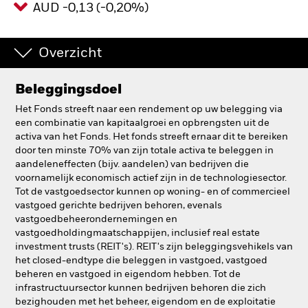
AUD -0,13 (-0,20%)
BlackRock
Overzicht
iShares
Aladdin
Beleggingsdoel
Het Fonds streeft naar een rendement op uw belegging via
Ons bedrijf
een combinatie van kapitaalgroei en opbrengsten uit de
activa van het Fonds. Het fonds streeft ernaar dit te bereiken
door ten minste 70% van zijn totale activa te beleggen in
aandeleneffecten (bijv. aandelen) van bedrijven die
voornamelijk economisch actief zijn in de technologiesector.
Tot de vastgoedsector kunnen op woning- en of commercieel
vastgoed gerichte bedrijven behoren, evenals
vastgoedbeheerondernemingen en
vastgoedholdingmaatschappijen, inclusief real estate
investment trusts (REIT's). REIT's zijn beleggingsvehikels van
het closed-endtype die beleggen in vastgoed, vastgoed
beheren en vastgoed in eigendom hebben. Tot de
infrastructuursector kunnen bedrijven behoren die zich
bezighouden met het beheer, eigendom en de exploitatie