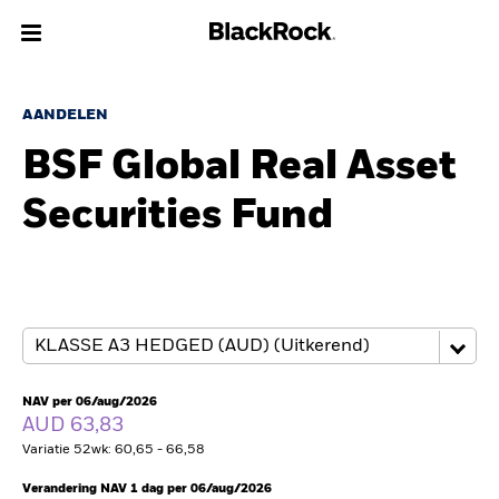
Over Ons
AANDELEN
BSF Global Real Asset
Producten
Securities Fund
Thema's
Inzichten
Beleggingsinformatie
Particulieren
NAV per 06/aug/2026
AUD 63,83
Variatie 52wk: 60,65 - 66,58
Nederland
Change location
Verandering NAV 1 dag per 06/aug/2026