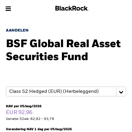
Over Ons
AANDELEN
BSF Global Real Asset
Producten
Securities Fund
Thema's
Inzichten
Beleggingsinformatie
Particulieren
NAV per 05/aug/2026
EUR 92,96
Variatie 52wk: 82,82 - 93,78
Nederland
Change location
Verandering NAV 1 dag per 05/aug/2026