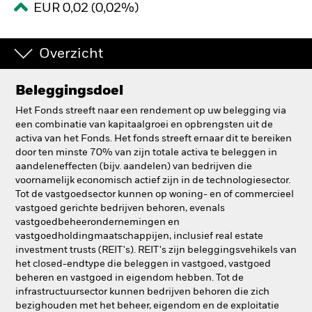
EUR 0,02 (0,02%)
BlackRock
Overzicht
iShares
Aladdin
Beleggingsdoel
Het Fonds streeft naar een rendement op uw belegging via
Ons bedrijf
een combinatie van kapitaalgroei en opbrengsten uit de
activa van het Fonds. Het fonds streeft ernaar dit te bereiken
door ten minste 70% van zijn totale activa te beleggen in
aandeleneffecten (bijv. aandelen) van bedrijven die
voornamelijk economisch actief zijn in de technologiesector.
Tot de vastgoedsector kunnen op woning- en of commercieel
vastgoed gerichte bedrijven behoren, evenals
vastgoedbeheerondernemingen en
vastgoedholdingmaatschappijen, inclusief real estate
investment trusts (REIT's). REIT's zijn beleggingsvehikels van
het closed-endtype die beleggen in vastgoed, vastgoed
beheren en vastgoed in eigendom hebben. Tot de
infrastructuursector kunnen bedrijven behoren die zich
bezighouden met het beheer, eigendom en de exploitatie