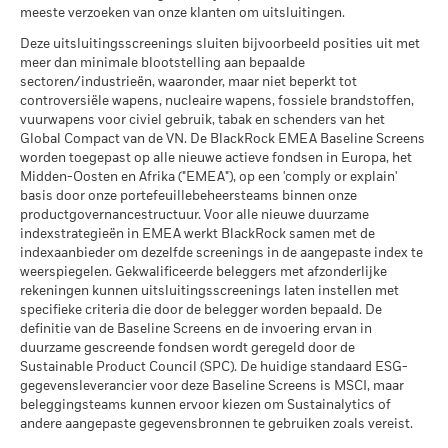
per 30/jun/2026
Wat u kunt terugkrijgen na aftrek van kost
Koolstofintensiteit (ton CO2-
meeste verzoeken van onze klanten om uitsluitingen.
Gunstig
betrouwbare indicator voor toekomstige resultaten. Markten
Gemiddeld rendement per jaar
eq/$ miljoen OMZET)
MSCI – Ketelkool
0,00%
kunnen zich in de toekomst heel anders ontwikkelen. Het kan
Deze uitsluitingsscreenings sluiten bijvoorbeeld posities uit met
per 17/jul/2026
Het stressscenario laat zien wat u zou kunnen terugkrijgen in
per 30/jun/2026
u helpen om te beoordelen hoe het fonds in het verleden
meer dan minimale blootstelling aan bepaalde
extreme marktomstandigheden.
MSCI ESG % Dekking
93,32
werd beheerd
sectoren/industrieën, waaronder, maar niet beperkt tot
MSCI – Oliezand
0,00%
per 17/jul/2026
controversiële wapens, nucleaire wapens, fossiele brandstoffen,
De prestaties worden weergegeven op basis van de netto-
per 30/jun/2026
vuurwapens voor civiel gebruik, tabak en schenders van het
inventariswaarde (NIW), waarbij de bruto-inkomsten, indien
MSCI ESG-kwaliteitsscore –
85,13
Global Compact van de VN. De BlackRock EMEA Baseline Screens
van toepassing, worden herbelegd. Het rendement van uw
Percentiel peer
worden toegepast op alle nieuwe actieve fondsen in Europa, het
per 17/jul/2026
belegging kan stijgen of dalen als gevolg van
Midden-Oosten en Afrika ("EMEA"), op een 'comply or explain'
valutaschommelingen als uw belegging wordt gedaan in een
Betrokkenheid van
99,88%
Fondsen in peergroup
basis door onze portefeuillebeheersteams binnen onze
5.521
andere valuta dan die gebruikt in de berekening van de
bedrijfsleven Dekking
per 17/jul/2026
productgovernancestructuur. Voor alle nieuwe duurzame
prestaties in het verleden. Bron: Blackrock
per 30/jun/2026
indexstrategieën in EMEA werkt BlackRock samen met de
MSCI Gewogen Gemiddelde
86,97
indexaanbieder om dezelfde screenings in de aangepaste index te
Percentage niet-gedekt
1,15%
Koolstofintensiteit % Dekking
weerspiegelen. Gekwalificeerde beleggers met afzonderlijke
Fonds
rekeningen kunnen uitsluitingsscreenings laten instellen met
per 30/jun/2026
per 17/jul/2026
specifieke criteria die door de belegger worden bepaald. De
definitie van de Baseline Screens en de invoering ervan in
De blootstellingen van BlackRock inzake betrokkenheid van
Alle data komen van MSCI ESG Fund Ratings per
duurzame gescreende fondsen wordt geregeld door de
het bedrijfsleven, zoals hierboven weergegeven voor
17/jul/2026, op basis van posities per 31/mrt/2026. De
Sustainable Product Council (SPC). De huidige standaard ESG-
Ketelkool en Oliezand, worden berekend en gerapporteerd
duurzaamheidskenmerken van het fonds kunnen bijgevolg
gegevensleverancier voor deze Baseline Screens is MSCI, maar
voor bedrijven die meer dan 5% van hun inkomsten
van tijd tot tijd verschillen van de MSCI ESG Fund Ratings.
beleggingsteams kunnen ervoor kiezen om Sustainalytics of
genereren uit ketelkool of oliezand zoals bepaald door MSCI
andere aangepaste gegevensbronnen te gebruiken zoals vereist.
Om in MSCI ESG Fund Ratings te worden opgenomen, moet
ESG Research. Voor de blootstelling van bedrijven die