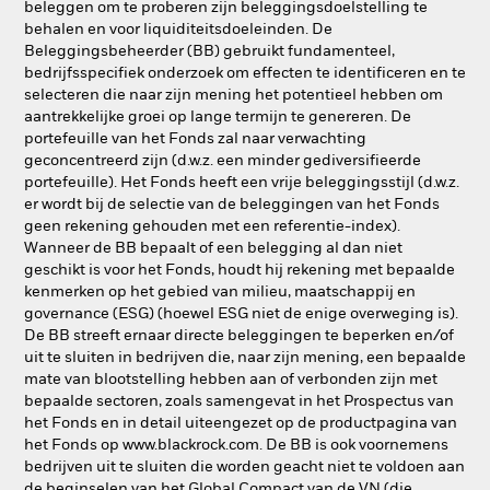
beleggen om te proberen zijn beleggingsdoelstelling te
behalen en voor liquiditeitsdoeleinden. De
Beleggingsbeheerder (BB) gebruikt fundamenteel,
bedrijfsspecifiek onderzoek om effecten te identificeren en te
selecteren die naar zijn mening het potentieel hebben om
aantrekkelijke groei op lange termijn te genereren. De
portefeuille van het Fonds zal naar verwachting
geconcentreerd zijn (d.w.z. een minder gediversifieerde
portefeuille). Het Fonds heeft een vrije beleggingsstijl (d.w.z.
er wordt bij de selectie van de beleggingen van het Fonds
geen rekening gehouden met een referentie-index).
Wanneer de BB bepaalt of een belegging al dan niet
geschikt is voor het Fonds, houdt hij rekening met bepaalde
kenmerken op het gebied van milieu, maatschappij en
governance (ESG) (hoewel ESG niet de enige overweging is).
De BB streeft ernaar directe beleggingen te beperken en/of
uit te sluiten in bedrijven die, naar zijn mening, een bepaalde
mate van blootstelling hebben aan of verbonden zijn met
bepaalde sectoren, zoals samengevat in het Prospectus van
het Fonds en in detail uiteengezet op de productpagina van
het Fonds op www.blackrock.com. De BB is ook voornemens
bedrijven uit te sluiten die worden geacht niet te voldoen aan
de beginselen van het Global Compact van de VN (die