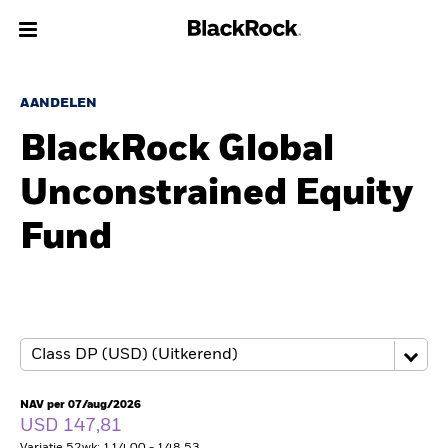
Over Ons
AANDELEN
BlackRock Global
Producten
Unconstrained Equity
Thema's
Fund
Inzichten
Beleggingsinformatie
Particulieren
NAV per 07/aug/2026
Nederland
USD 147,81
Change location