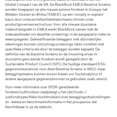
MSCI ESG-kwaliteitsscore –
23,02
kosten. Instap-/uitstapvergoedingen worden niet in
Global Compact van de VN. De BlackRock EMEA Baseline Screens
Percentiel peer
aanmerking genomen bij de berekening.
worden toegepast op alle nieuwe actieve fondsen in Europa, het
per 17/jul/2026
Midden-Oosten en Afrika ("EMEA"), op een 'comply or explain'
De getoonde cijfers hebben betrekking op de prestaties in het
Betrokkenheid van
99,78%
Fondsen in peergroup
basis door onze portefeuillebeheersteams binnen onze
5.521
bedrijfsleven Dekking
verleden.
In het verleden behaalde resultaten vormen geen
per 17/jul/2026
productgovernancestructuur. Voor alle nieuwe duurzame
per 30/jun/2026
betrouwbare indicator voor toekomstige resultaten. Markten
indexstrategieën in EMEA werkt BlackRock samen met de
MSCI Gewogen Gemiddelde
97,13
kunnen zich in de toekomst heel anders ontwikkelen. Het kan
indexaanbieder om dezelfde screenings in de aangepaste index te
Percentage niet-gedekt
0,28%
Koolstofintensiteit % Dekking
weerspiegelen. Gekwalificeerde beleggers met afzonderlijke
u helpen om te beoordelen hoe het fonds in het verleden
Fonds
rekeningen kunnen uitsluitingsscreenings laten instellen met
werd beheerd
per 30/jun/2026
per 17/jul/2026
specifieke criteria die door de belegger worden bepaald. De
De prestaties worden weergegeven op basis van de netto-
definitie van de Baseline Screens en de invoering ervan in
inventariswaarde (NIW), waarbij de bruto-inkomsten, indien
De blootstellingen van BlackRock inzake betrokkenheid van
Alle data komen van MSCI ESG Fund Ratings per
duurzame gescreende fondsen wordt geregeld door de
het bedrijfsleven, zoals hierboven weergegeven voor
van toepassing, worden herbelegd. Het rendement van uw
17/jul/2026, op basis van posities per 31/mrt/2026. De
Sustainable Product Council (SPC). De huidige standaard ESG-
Ketelkool en Oliezand, worden berekend en gerapporteerd
belegging kan stijgen of dalen als gevolg van
duurzaamheidskenmerken van het fonds kunnen bijgevolg
gegevensleverancier voor deze Baseline Screens is MSCI, maar
voor bedrijven die meer dan 5% van hun inkomsten
valutaschommelingen als uw belegging wordt gedaan in een
van tijd tot tijd verschillen van de MSCI ESG Fund Ratings.
beleggingsteams kunnen ervoor kiezen om Sustainalytics of
genereren uit ketelkool of oliezand zoals bepaald door MSCI
andere valuta dan die gebruikt in de berekening van de
andere aangepaste gegevensbronnen te gebruiken zoals vereist.
Om in MSCI ESG Fund Ratings te worden opgenomen, moet
ESG Research. Voor de blootstelling van bedrijven die
prestaties in het verleden. Bron: Blackrock
65% (of 50% voor obligatiefondsen en geldmarktfondsen)
Voor meer informatie over SFDR-gerelateerde
inkomsten genereren uit ketelkool of oliezand (met een
fondsen/subfondsen raadpleegt u het (de) fonds-/
van de brutoweging van het fonds komen van effecten die
inkomstendrempel van 0%), zoals bepaald door MSCI ESG
subfondsspecifieke hoofdstuk(en) over beleggingsdoelstellingen
Research, geldt het volgende: voor ketelkool 0,00% en voor
door MSCI ESG Research zijn geanalyseerd (bepaalde
en -beleid en benchmarkinformatie in het prospectus dat
oliezand 0,00%.
contante posities en andere activasoorten die door MSCI voor
beschikbaar is op de website.
ESG-analyse niet relevant worden geacht, worden verwijderd
Maatstaven inzake de betrokkenheid van het bedrijfsleven
vóór de berekening van de brutoweging van een fonds; de