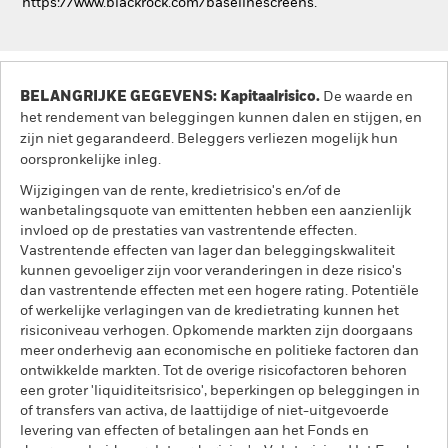
https://www.blackrock.com/baselinescreens.
BELANGRIJKE GEGEVENS: Kapitaalrisico.
De waarde en
het rendement van beleggingen kunnen dalen en stijgen, en
zijn niet gegarandeerd. Beleggers verliezen mogelijk hun
oorspronkelijke inleg.
Wijzigingen van de rente, kredietrisico's en/of de
wanbetalingsquote van emittenten hebben een aanzienlijk
invloed op de prestaties van vastrentende effecten.
Vastrentende effecten van lager dan beleggingskwaliteit
kunnen gevoeliger zijn voor veranderingen in deze risico's
dan vastrentende effecten met een hogere rating. Potentiële
of werkelijke verlagingen van de kredietrating kunnen het
risiconiveau verhogen. Opkomende markten zijn doorgaans
meer onderhevig aan economische en politieke factoren dan
ontwikkelde markten. Tot de overige risicofactoren behoren
een groter 'liquiditeitsrisico', beperkingen op beleggingen in
of transfers van activa, de laattijdige of niet-uitgevoerde
levering van effecten of betalingen aan het Fonds en