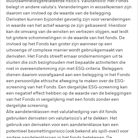
duurzaamheidsgerelateerde risico's. Valutarisico: Het Fonds
belegt in andere valuta's. Veranderingen in wisselkoersen zijn
daarom van invloed op de waarde van de belegging.
Derivaten kunnen bijzonder gevoelig zijn voor veranderingen
in waarde van het actief waarop ze zijn gebaseerd. Hierdoor
kan de omvang van de winsten en verliezen stijgen, wat leidt
tot grotere schommelingen in de waarde van het fonds. De
invloed op het Fonds kan groter zijn wanneer op een
uitvoerige of complexe manier wordt gebruikgemaakt van
derivaten. Het Fonds streeft ernaar ondernemingen uit te
sluiten die zich bezighouden met bepaalde activiteiten die
niet in overeenstemming zijn met ESG-criteria. Beleggers
dienen daarom voorafgaand aan een belegging in het Fonds
een persoonlijke ethische afweging te maken over de ESG-
screening van het Fonds. Een dergelijke ESG-screening kan
een negatief effect hebben op de waarde van de beleggingen
van het Fonds in vergelijking met een fonds zonder een
dergelijke screening.
Alle aandelenklassen met valutahedging van dit fonds
gebruiken derivaten om valutarisico's af te dekken. Het
gebruik van derivaten voor een aandelenklasse kan een
potentieel besmettingsrisico (ook bekend als spill-over) voor
andere aandelenklassen in het fonds betekenen. De