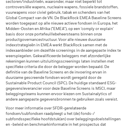
extreme marktomstandigheden.
MSCI ESG % Dekking
97,82
Beperkende
sectoren/industrieën, waaronder, maar niet beperkt tot
MSCI – Oliezand
0,00%
per 17/jul/2026
benchmark 1
controversiële wapens, nucleaire wapens, fossiele brandstoffen,
per 30/jun/2026
(%) USD
vuurwapens voor civiel gebruik, tabak en schenders van het
MSCI ESG-kwaliteitsscore –
56,77
Global Compact van de VN. De BlackRock EMEA Baseline Screens
Percentiel peer
worden toegepast op alle nieuwe actieve fondsen in Europa, het
Het rendement is weergegeven na aftrek van de lopende
per 17/jul/2026
Midden-Oosten en Afrika ("EMEA"), op een 'comply or explain'
kosten. Instap-/uitstapvergoedingen worden niet in
Betrokkenheid van
4,93%
Fondsen in peergroup
basis door onze portefeuillebeheersteams binnen onze
384
aanmerking genomen bij de berekening.
bedrijfsleven Dekking
per 17/jul/2026
productgovernancestructuur. Voor alle nieuwe duurzame
per 30/jun/2026
De getoonde cijfers hebben betrekking op de prestaties in het
indexstrategieën in EMEA werkt BlackRock samen met de
MSCI Gewogen Gemiddelde
5,83
indexaanbieder om dezelfde screenings in de aangepaste index te
verleden.
In het verleden behaalde resultaten vormen geen
Percentage niet-gedekt
96,46%
Koolstofintensiteit % Dekking
weerspiegelen. Gekwalificeerde beleggers met afzonderlijke
Fonds
betrouwbare indicator voor toekomstige resultaten. Markten
rekeningen kunnen uitsluitingsscreenings laten instellen met
per 30/jun/2026
kunnen zich in de toekomst heel anders ontwikkelen. Het kan
per 17/jul/2026
specifieke criteria die door de belegger worden bepaald. De
u helpen om te beoordelen hoe het fonds in het verleden
definitie van de Baseline Screens en de invoering ervan in
De blootstellingen van BlackRock inzake betrokkenheid van
werd beheerd
Alle data komen van MSCI ESG Fund Ratings per
duurzame gescreende fondsen wordt geregeld door de
het bedrijfsleven, zoals hierboven weergegeven voor
17/jul/2026, op basis van posities per 31/mrt/2026. De
De prestaties worden weergegeven op basis van de netto-
Sustainable Product Council (SPC). De huidige standaard ESG-
Ketelkool en Oliezand, worden berekend en gerapporteerd
duurzaamheidskenmerken van het fonds kunnen bijgevolg
inventariswaarde (NIW), waarbij de bruto-inkomsten, indien
gegevensleverancier voor deze Baseline Screens is MSCI, maar
voor bedrijven die meer dan 5% van hun inkomsten
van tijd tot tijd verschillen van de MSCI ESG Fund Ratings.
van toepassing, worden herbelegd. Het rendement van uw
beleggingsteams kunnen ervoor kiezen om Sustainalytics of
genereren uit ketelkool of oliezand zoals bepaald door MSCI
belegging kan stijgen of dalen als gevolg van
andere aangepaste gegevensbronnen te gebruiken zoals vereist.
Om in MSCI ESG Fund Ratings te worden opgenomen, moet
ESG Research. Voor de blootstelling van bedrijven die
valutaschommelingen als uw belegging wordt gedaan in een
65% (of 50% voor obligatiefondsen en geldmarktfondsen)
Voor meer informatie over SFDR-gerelateerde
inkomsten genereren uit ketelkool of oliezand (met een
andere valuta dan die gebruikt in de berekening van de
fondsen/subfondsen raadpleegt u het (de) fonds-/
van de brutoweging van het fonds komen van effecten die
inkomstendrempel van 0%), zoals bepaald door MSCI ESG
prestaties in het verleden. Bron: Blackrock
subfondsspecifieke hoofdstuk(en) over beleggingsdoelstellingen
Research, geldt het volgende: voor ketelkool 0,00% en voor
door MSCI ESG Research zijn geanalyseerd (bepaalde
en -beleid en benchmarkinformatie in het prospectus dat
oliezand 0,00%.
contante posities en andere activasoorten die door MSCI voor