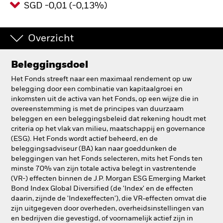
SGD -0,01 (-0,13%)
BlackRock
Overzicht
iShares
Aladdin
Beleggingsdoel
Het Fonds streeft naar een maximaal rendement op uw
Ons bedrijf
belegging door een combinatie van kapitaalgroei en
inkomsten uit de activa van het Fonds, op een wijze die in
overeenstemming is met de principes van duurzaam
beleggen en een beleggingsbeleid dat rekening houdt met
criteria op het vlak van milieu, maatschappij en governance
(ESG). Het Fonds wordt actief beheerd, en de
beleggingsadviseur (BA) kan naar goeddunken de
beleggingen van het Fonds selecteren, mits het Fonds ten
minste 70% van zijn totale activa belegt in vastrentende
(VR-) effecten binnen de J.P. Morgan ESG Emerging Market
Bond Index Global Diversified (de 'Index' en de effecten
daarin, zijnde de 'Indexeffecten'), die VR-effecten omvat die
zijn uitgegeven door overheden, overheidsinstellingen van
en bedrijven die gevestigd, of voornamelijk actief zijn in