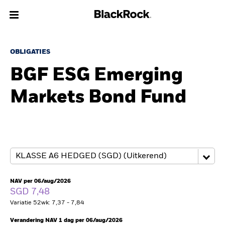
Over Ons
OBLIGATIES
BGF ESG Emerging
Producten
Markets Bond Fund
Thema's
Inzichten
Beleggingsinformatie
Particulieren
NAV per 06/aug/2026
SGD 7,48
Variatie 52wk: 7,37 - 7,84
Nederland
Change location
Verandering NAV 1 dag per 06/aug/2026