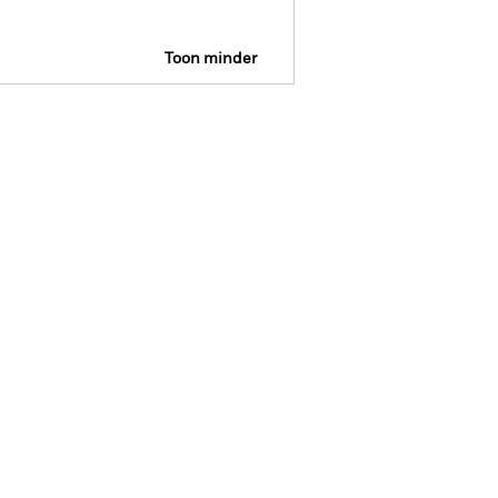
Toon minder
ctus
SFDR Web Disclosure
osities
Documenten