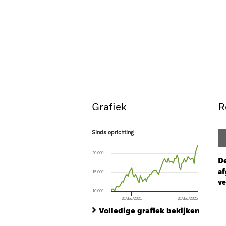
Grafiek
R
Sinds oprichting
Sinds oprichting
Line chart with 72 data points.
The chart has 1 X axis displaying Time. Ran
20.000
The chart has 1 Y axis displaying values. Range
De
af
15.000
ve
10.000
31/dec/2021
31/dec/2025
Ch
End of interactive chart.
Ba
Volledige grafiek bekijken
Th
Th