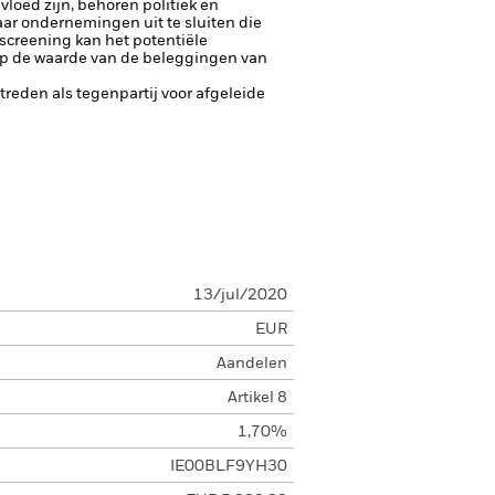
loed zijn, behoren politiek en
aar ondernemingen uit te sluiten die
screening kan het potentiële
op de waarde van de beleggingen van
ptreden als tegenpartij voor afgeleide
13/jul/2020
EUR
Aandelen
Artikel 8
1,70%
IE00BLF9YH30