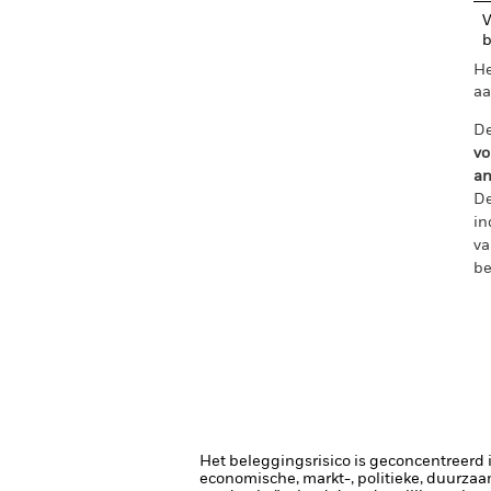
V
b
He
aa
De
vo
an
De
in
va
be
Het beleggingsrisico is geconcentreerd in
economische, markt-, politieke, duurza