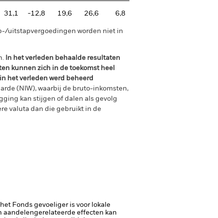
31,1
-12,8
19,6
26,6
6,8
p-/uitstapvergoedingen worden niet in
n.
In het verleden behaalde resultaten
ten kunnen zich in de toekomst heel
 in het verleden werd beheerd
arde (NIW), waarbij de bruto-inkomsten,
ging kan stijgen of dalen als gevolg
e valuta dan die gebruikt in de
 het Fonds gevoeliger is voor lokale
 aandelengerelateerde effecten kan