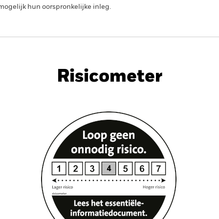
ogelijk hun oorspronkelijke inleg.
PRIIP KID
Factsheet
Prospe
rained Equity
Download
Risicometer
nt
Kerngegevens
Managers
P