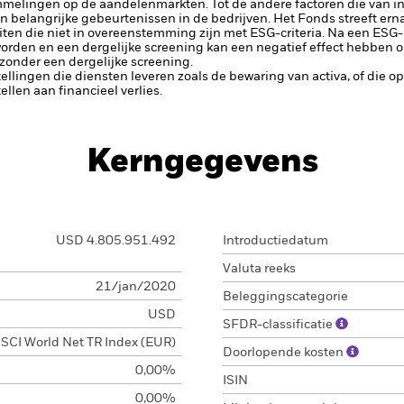
elingen op de aandelenmarkten. Tot de andere factoren die van inv
n belangrijke gebeurtenissen in de bedrijven.
Het Fonds streeft ern
ten die niet in overeenstemming zijn met ESG-criteria. Na een ESG-
orden en een dergelijke screening kan een negatief effect hebben 
 zonder een dergelijke screening.
tellingen die diensten leveren zoals de bewaring van activa, of die o
llen aan financieel verlies.
Kerngegevens
USD 4.805.951.492
Introductiedatum
Valuta reeks
21/jan/2020
Beleggingscategorie
USD
SFDR-classificatie
SCI World Net TR Index (EUR)
Doorlopende kosten
0,00%
ISIN
0,00%