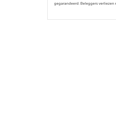
gegarandeerd. Beleggers verliezen m
BlackRock Global Unconst
Fund
Overzicht
Rendeme