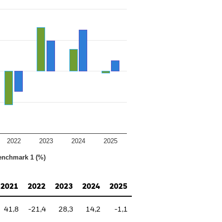
2022
2023
2024
2025
enchmark 1 (%)
2021
2022
2023
2024
2025
41,8
-21,4
28,3
14,2
-1,1