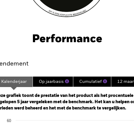
Performance
endement
Kalenderjaar
Op jaarbasis
Cumulatief
12 maa
ge: 2020-07-31 00:00:00 to 2026-06-30 00:00:00.
: 0 to 150.
ze grafiek toont de prestatie van het product als het procentuele v
gelopen 5 jaar vergeleken met de benchmark. Het kan u helpen o
rleden werd beheerd en het met de benchmark te vergelijken.
art
60
r chart with 2 data series.
e chart has 1 X axis displaying categories.
e chart has 1 Y axis displaying Values. Range: -40 to 60.