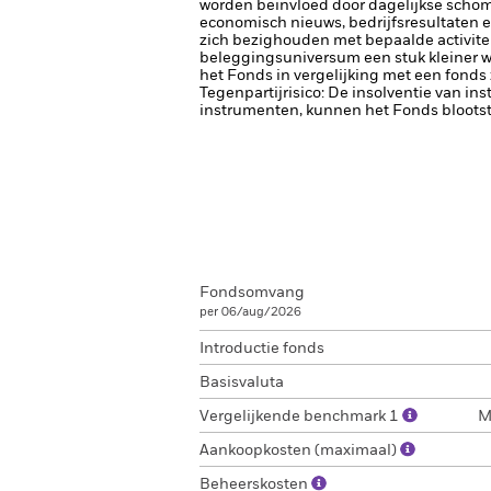
worden beïnvloed door dagelijkse schomm
economisch nieuws, bedrijfsresultaten e
zich bezighouden met bepaalde activitei
beleggingsuniversum een stuk kleiner w
het Fonds in vergelijking met een fonds
Tegenpartijrisico: De insolventie van ins
instrumenten, kunnen het Fonds blootste
Fondsomvang
per 06/aug/2026
Introductie fonds
Basisvaluta
Vergelijkende benchmark 1
M
Aankoopkosten (maximaal)
Beheerskosten