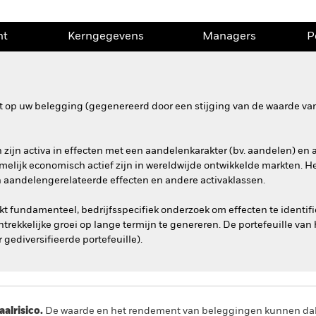
nt
Kerngegevens
Managers
P
 op uw belegging (gegenereerd door een stijging van de waarde van
zijn activa in effecten met een aandelenkarakter (bv. aandelen) en
amelijk economisch actief zijn in wereldwijde ontwikkelde markten. 
 aandelengerelateerde effecten en andere activaklassen.
fundamenteel, bedrijfsspecifiek onderzoek om effecten te identifice
ekkelijke groei op lange termijn te genereren. De portefeuille van
 gediversifieerde portefeuille).
lrisico.
De waarde en het rendement van beleggingen kunnen dalen