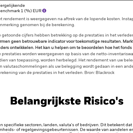
ergelijkende
enchmark 1 (%) EUR
t rendement is weergegeven na aftrek van de lopende kosten. Insta
nmerking genomen bij de berekening.
 getoonde cijfers hebben betrekking op de prestaties in het verlede
rmen geen betrouwbare indicator voor toekomstige resultaten. Mark
ders ontwikkelen. Het kan u helpen om te beoordelen hoe het fonds
 prestaties worden weergegeven op basis van de netto-inventariswa
dien van toepassing, worden herbelegd. Het rendement van uw beleg
n valutaschommelingen als uw belegging wordt gedaan in een ander
rekening van de prestaties in het verleden. Bron: Blackrock
Belangrijkste Risico's
 specifieke sectoren, landen, valuta's of bedrijven. Dit betekent dat
amheids- of regelgevingsgebeurtenissen.
De waarde van aandelen en