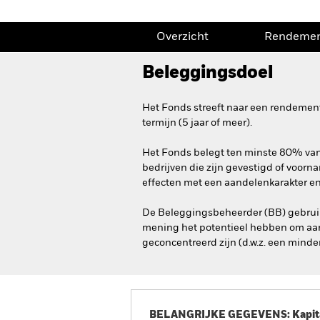
Overzicht
Rendeme
Beleggingsdoel
Het Fonds streeft naar een rendement
termijn (5 jaar of meer).
Het Fonds belegt ten minste 80% van 
bedrijven die zijn gevestigd of voorn
effecten met een aandelenkarakter en
De Beleggingsbeheerder (BB) gebruikt 
mening het potentieel hebben om aantr
geconcentreerd zijn (d.w.z. een minder
BELANGRIJKE GEGEVENS: Kapitaa