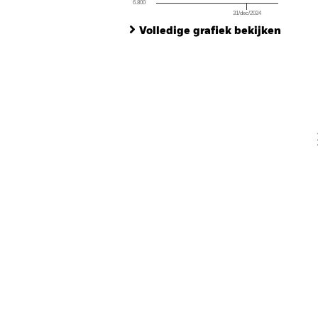
6.800
31/dec/2024
Ch
End of interactive chart.
Ba
Volledige grafiek bekijken
Th
Th
V
En