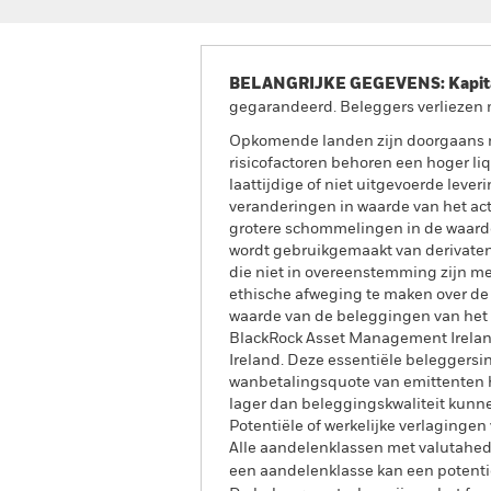
BELANGRIJKE GEGEVENS: Kapitaa
gegarandeerd. Beleggers verliezen m
Opkomende landen zijn doorgaans me
risicofactoren behoren een hoger liq
laattijdige of niet uitgevoerde leve
veranderingen in waarde van het acti
grotere schommelingen in de waarde 
wordt gebruikgemaakt van derivaten.
die niet in overeenstemming zijn m
ethische afweging te maken over de
waarde van de beleggingen van het F
BlackRock Asset Management Ireland 
Ireland. Deze essentiële beleggersin
wanbetalingsquote van emittenten h
lager dan beleggingskwaliteit kunne
Potentiële of werkelijke verlagingen
Alle aandelenklassen met valutahedg
een aandelenklasse kan een potentie