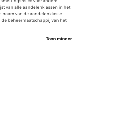
smettingsrisico voor andere
jst van alle aandelenklassen in het
e naam van de aandelenklasse.
ij de beheermaatschappij van het
Toon minder
pectus
SFDR Web Disclosure
osities
Documenten