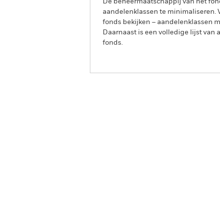
De beheermaatschappij van het fond
aandelenklassen te minimaliseren. Vi
fonds bekijken – aandelenklassen 
Daarnaast is een volledige lijst va
fonds.
BlackRock Advantage Global Corp
Screened Fund
Overzicht
Rendeme