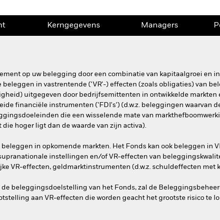
nt
Kerngegevens
Managers
P
dement op uw belegging door een combinatie van kapitaalgroei en in
 beleggen in vastrentende ('VR'-) effecten (zoals obligaties) van bel
gheid) uitgegeven door bedrijfsemittenten in ontwikkelde markten
leide financiële instrumenten ('FDI's') (d.w.z. beleggingen waarvan 
eggingsdoeleinden die een wisselende mate van markthefboomwerking
 die hoger ligt dan de waarde van zijn activa).
va beleggen in opkomende markten. Het Fonds kan ook beleggen in V
upranationale instellingen en/of VR-effecten van beleggingskwalite
ke VR-effecten, geldmarktinstrumenten (d.w.z. schuldeffecten met ko
n de beleggingsdoelstelling van het Fonds, zal de Beleggingsbehee
otstelling aan VR-effecten die worden geacht het grootste risico te l