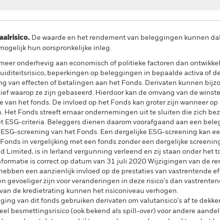
lrisico.
De waarde en het rendement van beleggingen kunnen dalen
ogelijk hun oorspronkelijke inleg.
er onderhevig aan economisch of politieke factoren dan ontwikkel
uiditeitsrisico, beperkingen op beleggingen in bepaalde activa of de 
ring van effecten of betalingen aan het Fonds. Derivaten kunnen bijzo
ef waarop ze zijn gebaseerd. Hierdoor kan de omvang van de winsten 
van het fonds. De invloed op het Fonds kan groter zijn wanneer op
 Het Fonds streeft ernaar ondernemingen uit te sluiten die zich be
et ESG-criteria. Beleggers dienen daarom voorafgaand aan een beleg
 ESG-screening van het Fonds. Een dergelijke ESG-screening kan ee
onds in vergelijking met een fonds zonder een dergelijke screening
Limited, is in Ierland vergunning verleend en zij staan onder het t
formatie is correct op datum van 31 juli 2020 Wijzigingen van de rent
ebben een aanzienlijk invloed op de prestaties van vastrentende ef
n gevoeliger zijn voor veranderingen in deze risico's dan vastrenten
 van de kredietrating kunnen het risiconiveau verhogen.
ing van dit fonds gebruiken derivaten om valutarisico's af te dekke
el besmettingsrisico (ook bekend als spill-over) voor andere aande