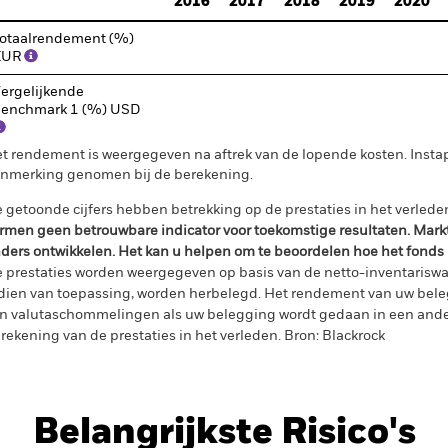
2016
2017
2018
2019
2020
otaalrendement (%)
EUR
ergelijkende
enchmark 1 (%) USD
t rendement is weergegeven na aftrek van de lopende kosten. Insta
nmerking genomen bij de berekening.
 getoonde cijfers hebben betrekking op de prestaties in het verlede
rmen geen betrouwbare indicator voor toekomstige resultaten. Mark
ders ontwikkelen. Het kan u helpen om te beoordelen hoe het fonds
 prestaties worden weergegeven op basis van de netto-inventariswa
dien van toepassing, worden herbelegd. Het rendement van uw beleg
n valutaschommelingen als uw belegging wordt gedaan in een ander
rekening van de prestaties in het verleden. Bron: Blackrock
Belangrijkste Risico's