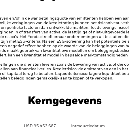
rieven en/of in de wanbetalingsquote van emittenten hebben een aanz
kelijke verlagingen van de kredietrating kunnen het risiconiveau ve
n politieke factoren dan ontwikkelde markten. Tot de overige risico
ggingen in of transfers van activa, de laattijdige of niet-uitgevoerde
 risico's.
Het Fonds streeft ernaar ondernemingen uit te sluiten d
g zijn met ESG-criteria. Na een ESG-screening kan het potentiële be
 een negatief effect hebben op de waarde van de beleggingen van he
nds maakt gebruik van kwantitatieve modellen om beleggingsbesli
dert, kan een kwantitatief model in bepaalde marktomstandigheden m
tellingen die diensten leveren zoals de bewaring van activa, of die o
llen aan financieel verlies.
Kredietrisico: de emittent van een in h
n of kapitaal terug te betalen.
Liquiditeitsrisico: lagere liquiditeit b
stellen beleggingen gemakkelijk aan te kopen of te verkopen.
Kerngegevens
USD 95.453.687
Introductiedatum