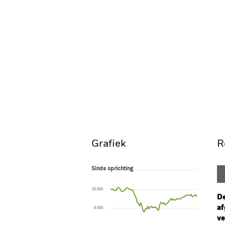
Grafiek
R
Sinds oprichting
Sinds oprichting
Line chart with 75 data points.
The chart has 1 X axis displaying Time. Ran
10.000
The chart has 1 Y axis displaying values. Range
De
af
8.400
ve