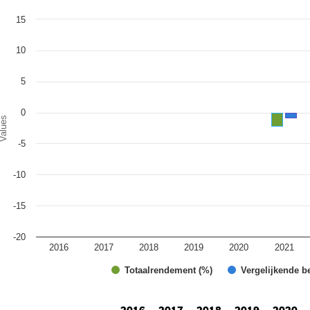
art
15
r chart with 2 data series.
e chart has 1 X axis displaying categories.
e chart has 1 Y axis displaying Values. Range: -20 to 15.
10
5
0
alues
-5
-10
-15
-20
2016
2017
2018
2019
2020
2021
Totaalrendement (%)
Vergelijkende b
d of interactive chart.