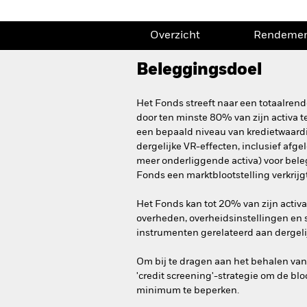
Overzicht
Rendeme
Beleggingsdoel
Het Fonds streeft naar een totaalren
door ten minste 80% van zijn activa te
een bepaald niveau van kredietwaardi
dergelijke VR-effecten, inclusief afge
meer onderliggende activa) voor bel
Fonds een marktblootstelling verkrijgt
Het Fonds kan tot 20% van zijn acti
overheden, overheidsinstellingen en s
instrumenten gerelateerd aan dergelij
Om bij te dragen aan het behalen va
'credit screening'-strategie om de blo
minimum te beperken.