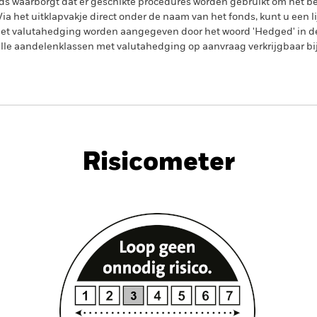
s waarborgt dat er geschikte procedures worden gebruikt om het be
a het uitklapvakje direct onder de naam van het fonds, kunt u een li
met valutahedging worden aangegeven door het woord 'Hedged' in d
n alle aandelenklassen met valutahedging op aanvraag verkrijgbaar b
PRIIP KID
Factsheet
Pros
orate Credit
Download
Risicometer
nt
Kerngegevens
Managers
P