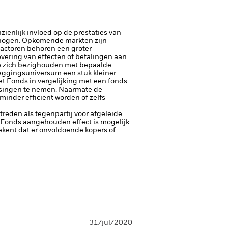
ienlijk invloed op de prestaties van
rhogen.
Opkomende markten zijn
factoren behoren een groter
 levering van effecten of betalingen aan
ie zich bezighouden met bepaalde
leggingsuniversum een stuk kleiner
t Fonds in vergelijking met een fonds
ssingen te nemen. Naarmate de
inder efficiënt worden of zelfs
ptreden als tegenpartij voor afgeleide
et Fonds aangehouden effect is mogelijk
etekent dat er onvoldoende kopers of
31/jul/2020