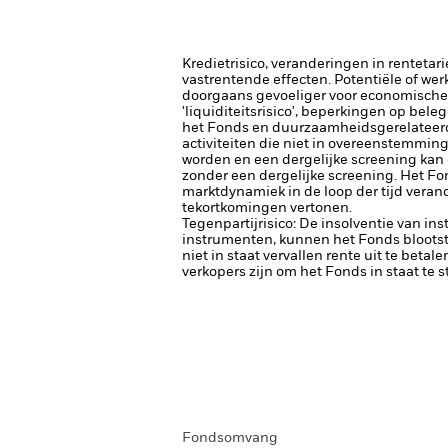
Kredietrisico, veranderingen in renteta
vastrentende effecten. Potentiële of wer
doorgaans gevoeliger voor economische e
'liquiditeitsrisico', beperkingen op bele
het Fonds en duurzaamheidsgerelateerde
activiteiten die niet in overeenstemmin
worden en een dergelijke screening kan
zonder een dergelijke screening.
Het Fo
marktdynamiek in de loop der tijd veran
tekortkomingen vertonen.
Tegenpartijrisico: De insolventie van ins
instrumenten, kunnen het Fonds blootste
niet in staat vervallen rente uit te betale
verkopers zijn om het Fonds in staat te 
Fondsomvang