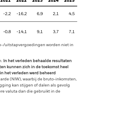
2021
2022
2023
2024
2025
-2,2
-16,2
6,9
2,1
4,5
-0,8
-14,1
9,1
3,7
7,1
p-/uitstapvergoedingen worden niet in
n.
In het verleden behaalde resultaten
ten kunnen zich in de toekomst heel
 in het verleden werd beheerd
arde (NIW), waarbij de bruto-inkomsten,
ging kan stijgen of dalen als gevolg
e valuta dan die gebruikt in de