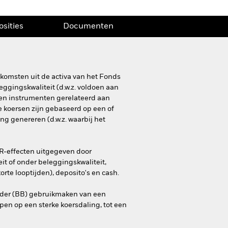
osities
Documenten
komsten uit de activa van het Fonds
eggingskwaliteit (d.w.z. voldoen aan
 en instrumenten gerelateerd aan
de koersen zijn gebaseerd op een of
 genereren (d.w.z. waarbij het
R-effecten uitgegeven door
it of onder beleggingskwaliteit,
rte looptijden), deposito's en cash.
rder (BB) gebruikmaken van een
open op een sterke koersdaling, tot een