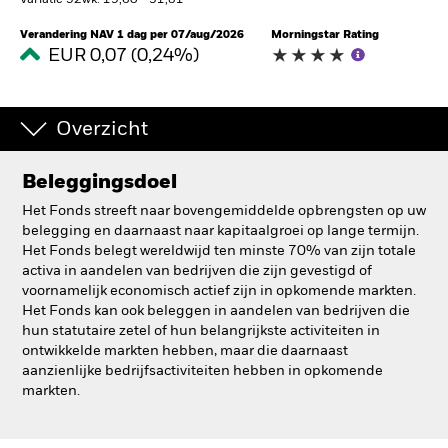
Variatie 52wk: 19,60 - 31,81
BlackRock
Verandering NAV 1 dag per 07/aug/2026
Morningstar Rating
EUR 0,07 (0,24%)
iShares
Overzicht
Aladdin
Ons bedrijf
Beleggingsdoel
Het Fonds streeft naar bovengemiddelde opbrengsten op uw
belegging en daarnaast naar kapitaalgroei op lange termijn.
Het Fonds belegt wereldwijd ten minste 70% van zijn totale
activa in aandelen van bedrijven die zijn gevestigd of
voornamelijk economisch actief zijn in opkomende markten.
Het Fonds kan ook beleggen in aandelen van bedrijven die
hun statutaire zetel of hun belangrijkste activiteiten in
ontwikkelde markten hebben, maar die daarnaast
aanzienlijke bedrijfsactiviteiten hebben in opkomende
markten.