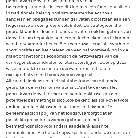
gebruik van derivaten als onderdeel van de
beleggingsstrategie. In vergelijking met een fonds dat alleen
in traditionele beleggingsinstrumenten belegt zoals
aandelen en obligaties kunnen derivaten blootstaan aan een
hoger risico en een grotere volatiliteit. De strategieën die
gebruikt worden door het fonds omvatten ook het gebruik van
derivaten om bepaalde beheerderstechnieken aan te kunnen
wenden waaronder het creëren van zowel ‘long’ als ‘synthetic
short’ posities en het creëren van een hefboomwerking in de
markt om het fonds economisch de nettowaarde van de
vermogensbestanddelen te laten overstijgen. Door op deze
wijze gebruik te maken van derivaten kan het totale
risicoprofiel van het fonds worden vergroot.
Alle aandelenklassen met valutahedging van dit fonds
gebruiken derivaten om valutarisico's af te dekken. Het
gebruik van derivaten voor een aandelenklasse kan een
potentieel besmettingsrisico (ook bekend als spill-over) voor
andere aandelenklassen in het fonds betekenen. De
beheermaatschappij van het fonds waarborgt dat er
geschikte procedures worden gebruikt om het
besmettingsrisico voor andere aandelenklassen te
minimaliseren. Via het uitklapvakje direct onder de naam van