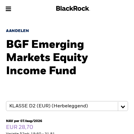
Over Ons
AANDELEN
BGF Emerging
Producten
Markets Equity
Thema's
Income Fund
Inzichten
Beleggingsinformatie
Particulieren
NAV per 07/aug/2026
Nederland
EUR 28,70
Change location