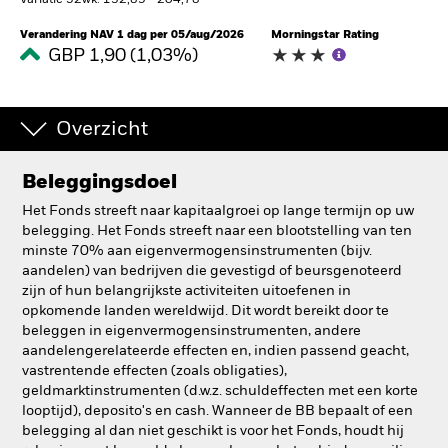
Variatie 52wk: 132,89 - 204,78
BlackRock
Verandering NAV 1 dag per 05/aug/2026
Morningstar Rating
GBP 1,90 (1,03%)
iShares
Overzicht
Aladdin
Ons bedrijf
Beleggingsdoel
Het Fonds streeft naar kapitaalgroei op lange termijn op uw
belegging. Het Fonds streeft naar een blootstelling van ten
minste 70% aan eigenvermogensinstrumenten (bijv.
aandelen) van bedrijven die gevestigd of beursgenoteerd
zijn of hun belangrijkste activiteiten uitoefenen in
opkomende landen wereldwijd. Dit wordt bereikt door te
beleggen in eigenvermogensinstrumenten, andere
aandelengerelateerde effecten en, indien passend geacht,
vastrentende effecten (zoals obligaties),
geldmarktinstrumenten (d.w.z. schuldeffecten met een korte
looptijd), deposito's en cash. Wanneer de BB bepaalt of een
belegging al dan niet geschikt is voor het Fonds, houdt hij