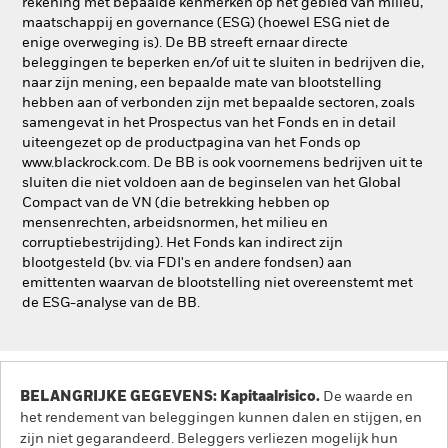
rekening met bepaalde kenmerken op het gebied van milieu,
maatschappij en governance (ESG) (hoewel ESG niet de
enige overweging is). De BB streeft ernaar directe
beleggingen te beperken en/of uit te sluiten in bedrijven die,
naar zijn mening, een bepaalde mate van blootstelling
hebben aan of verbonden zijn met bepaalde sectoren, zoals
samengevat in het Prospectus van het Fonds en in detail
uiteengezet op de productpagina van het Fonds op
www.blackrock.com. De BB is ook voornemens bedrijven uit te
sluiten die niet voldoen aan de beginselen van het Global
Compact van de VN (die betrekking hebben op
mensenrechten, arbeidsnormen, het milieu en
corruptiebestrijding). Het Fonds kan indirect zijn
blootgesteld (bv. via FDI's en andere fondsen) aan
emittenten waarvan de blootstelling niet overeenstemt met
de ESG-analyse van de BB.
BELANGRIJKE GEGEVENS: Kapitaalrisico.
De waarde en
het rendement van beleggingen kunnen dalen en stijgen, en
zijn niet gegarandeerd. Beleggers verliezen mogelijk hun