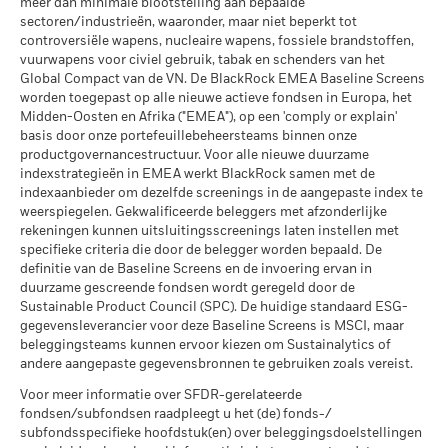
meer dan minimale blootstelling aan bepaalde
andere valuta dan die gebruikt in de berekening van de
extreme marktomstandigheden.
MSCI ESG % Dekking
86,18
sectoren/industrieën, waaronder, maar niet beperkt tot
MSCI – Oliezand
0,00%
prestaties in het verleden. Bron: Blackrock
per 17/jul/2026
controversiële wapens, nucleaire wapens, fossiele brandstoffen,
per 30/jun/2026
vuurwapens voor civiel gebruik, tabak en schenders van het
MSCI ESG-kwaliteitsscore –
64,56
Global Compact van de VN. De BlackRock EMEA Baseline Screens
Percentiel peer
worden toegepast op alle nieuwe actieve fondsen in Europa, het
per 17/jul/2026
Midden-Oosten en Afrika ("EMEA"), op een 'comply or explain'
Betrokkenheid van
98,86%
Fondsen in peergroup
basis door onze portefeuillebeheersteams binnen onze
1.329
bedrijfsleven Dekking
per 17/jul/2026
productgovernancestructuur. Voor alle nieuwe duurzame
per 30/jun/2026
indexstrategieën in EMEA werkt BlackRock samen met de
MSCI Gewogen Gemiddelde
83,76
indexaanbieder om dezelfde screenings in de aangepaste index te
Percentage niet-gedekt
1,15%
Koolstofintensiteit % Dekking
weerspiegelen. Gekwalificeerde beleggers met afzonderlijke
Fonds
rekeningen kunnen uitsluitingsscreenings laten instellen met
per 30/jun/2026
per 17/jul/2026
specifieke criteria die door de belegger worden bepaald. De
definitie van de Baseline Screens en de invoering ervan in
De blootstellingen van BlackRock inzake betrokkenheid van
Alle data komen van MSCI ESG Fund Ratings per
duurzame gescreende fondsen wordt geregeld door de
het bedrijfsleven, zoals hierboven weergegeven voor
17/jul/2026, op basis van posities per 31/mrt/2026. De
Sustainable Product Council (SPC). De huidige standaard ESG-
Ketelkool en Oliezand, worden berekend en gerapporteerd
duurzaamheidskenmerken van het fonds kunnen bijgevolg
gegevensleverancier voor deze Baseline Screens is MSCI, maar
voor bedrijven die meer dan 5% van hun inkomsten
van tijd tot tijd verschillen van de MSCI ESG Fund Ratings.
beleggingsteams kunnen ervoor kiezen om Sustainalytics of
genereren uit ketelkool of oliezand zoals bepaald door MSCI
andere aangepaste gegevensbronnen te gebruiken zoals vereist.
Om in MSCI ESG Fund Ratings te worden opgenomen, moet
ESG Research. Voor de blootstelling van bedrijven die
65% (of 50% voor obligatiefondsen en geldmarktfondsen)
Voor meer informatie over SFDR-gerelateerde
inkomsten genereren uit ketelkool of oliezand (met een
fondsen/subfondsen raadpleegt u het (de) fonds-/
van de brutoweging van het fonds komen van effecten die
inkomstendrempel van 0%), zoals bepaald door MSCI ESG
subfondsspecifieke hoofdstuk(en) over beleggingsdoelstellingen
Research, geldt het volgende: voor ketelkool 0,47% en voor
door MSCI ESG Research zijn geanalyseerd (bepaalde