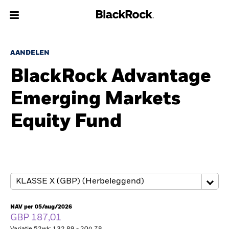
Over Ons
AANDELEN
BlackRock Advantage
Producten
Emerging Markets
Thema's
Equity Fund
Inzichten
Beleggingsinformatie
Particulieren
NAV per 05/aug/2026
Nederland
GBP 187,01
Change location