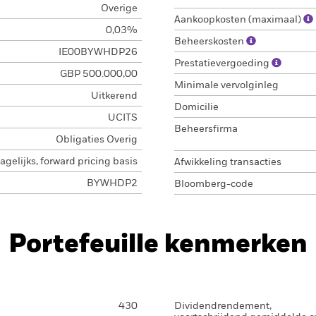
Overige
Aankoopkosten (maximaal)
0,03%
Beheerskosten
IE00BYWHDP26
Prestatievergoeding
GBP 500.000,00
Minimale vervolginleg
Uitkerend
Domicilie
UCITS
Beheersfirma
Obligaties Overig
agelijks, forward pricing basis
Afwikkeling transacties
BYWHDP2
Bloomberg-code
Portefeuille kenmerken
430
Dividendrendement,