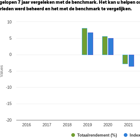
gelopen 7 jaar vergeleken met de benchmark. Het kan u helpen o
rleden werd beheerd en het met de benchmark te vergelijken.
art
10
r chart with 2 data series.
e chart has 1 X axis displaying categories.
e chart has 1 Y axis displaying Values. Range: -20 to 10.
5
0
alues
-5
-10
-15
-20
2016
2017
2018
2019
2020
2021
Totaalrendement (%)
Index