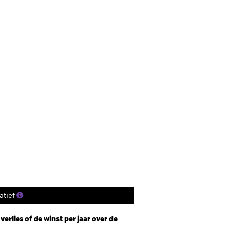
tief
erlies of de winst per jaar over de