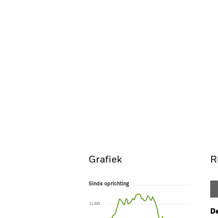
Grafiek
R
Sinds oprichting
Sinds oprichting
Line chart with 69 data points.
The chart has 1 X axis displaying Time. Ran
11.000
The chart has 1 Y axis displaying values. Range
De