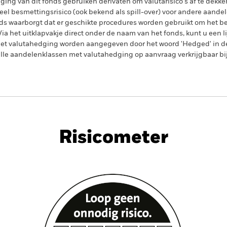
ing van dit fonds gebruiken derivaten om valutarisico's af te dekke
el besmettingsrisico (ook bekend als spill-over) voor andere aande
s waarborgt dat er geschikte procedures worden gebruikt om het be
a het uitklapvakje direct onder de naam van het fonds, kunt u een li
met valutahedging worden aangegeven door het woord 'Hedged' in d
n alle aandelenklassen met valutahedging op aanvraag verkrijgbaar b
PRIIP KID
Fac
Bond Index Fund (IE)
Risicometer
nt
Kerngegevens
Managers
P