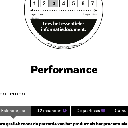
Performance
endement
Kalenderjaar
12 maanden
Op jaarbasis
Cumula
ge: 2018-10-31 00:00:00 to 2026-07-31 00:00:00.
: -10 to 20.
ze grafiek toont de prestatie van het product als het procentuele v