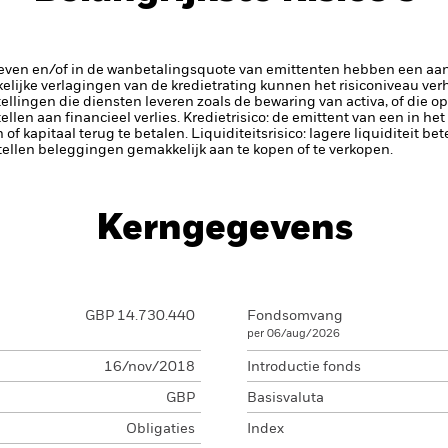
rieven en/of in de wanbetalingsquote van emittenten hebben een aanz
kelijke verlagingen van de kredietrating kunnen het risiconiveau ve
tellingen die diensten leveren zoals de bewaring van activa, of die o
llen aan financieel verlies.
Kredietrisico: de emittent van een in h
n of kapitaal terug te betalen.
Liquiditeitsrisico: lagere liquiditeit b
stellen beleggingen gemakkelijk aan te kopen of te verkopen.
Kerngegevens
GBP 14.730.440
Fondsomvang
per 06/aug/2026
16/nov/2018
Introductie fonds
GBP
Basisvaluta
Obligaties
Index