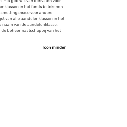
n. Het gebruik van derivaten voor
lenklassen in het fonds betekenen.
smettingsrisico voor andere
jst van alle aandelenklassen in het
e naam van de aandelenklasse.
ij de beheermaatschappij van het
Toon minder
tsheet
Prospectus
Download
osities
Documenten