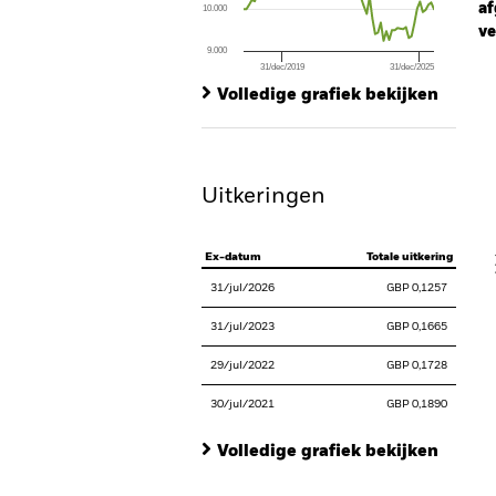
af
10.000
ve
9.000
31/dec/2019
31/dec/2025
Ch
End of interactive chart.
Ba
Volledige grafiek bekijken
Th
Th
Uitkeringen
V
Ex-datum
Totale uitkering
31/jul/2026
GBP 0,1257
31/jul/2023
GBP 0,1665
29/jul/2022
GBP 0,1728
30/jul/2021
GBP 0,1890
Volledige grafiek bekijken