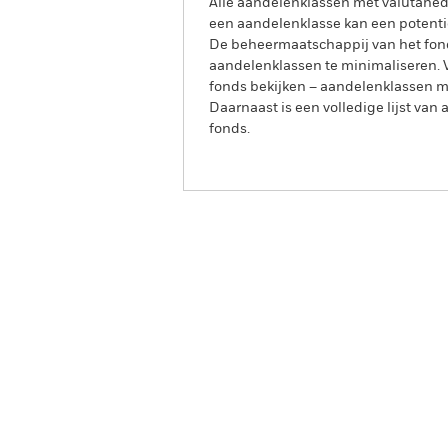
Alle aandelenklassen met valutahedg
een aandelenklasse kan een potentie
De beheermaatschappij van het fond
aandelenklassen te minimaliseren. Vi
fonds bekijken – aandelenklassen 
Daarnaast is een volledige lijst va
fonds.
iShares Euro Government 
Overzicht
Rendeme