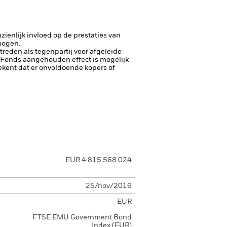
ienlijk invloed op de prestaties van
rhogen.
ptreden als tegenpartij voor afgeleide
et Fonds aangehouden effect is mogelijk
etekent dat er onvoldoende kopers of
EUR 4.815.568.024
25/nov/2016
EUR
FTSE EMU Government Bond
Index (EUR)