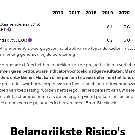
d of interactive chart.
2016
2017
2018
2019
2020
otaalrendement (%)
8,1
5,6
GBP
ndex (%) EUR
6,7
5,0
t rendement is weergegeven na aftrek van de lopende kosten. Insta
nmerking genomen bij de berekening.
 getoonde cijfers hebben betrekking op de prestaties in het verlede
rmen geen betrouwbare indicator voor toekomstige resultaten. Mark
ders ontwikkelen. Het kan u helpen om te beoordelen hoe het fonds
 prestaties worden weergegeven op basis van de netto-inventariswa
dien van toepassing, worden herbelegd. Het rendement van uw beleg
n valutaschommelingen als uw belegging wordt gedaan in een ander
rekening van de prestaties in het verleden. Bron: Blackrock
Belangrijkste Risico's