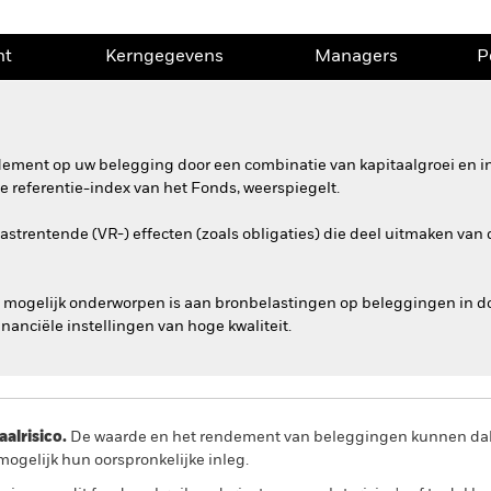
nt
Kerngegevens
Managers
P
ndement op uw belegging door een combinatie van kapitaalgroei en 
referentie-index van het Fonds, weerspiegelt.
astrentende (VR-) effecten (zoals obligaties) die deel uitmaken van
s mogelijk onderworpen is aan bronbelastingen op beleggingen in d
nanciële instellingen van hoge kwaliteit.
lrisico.
De waarde en het rendement van beleggingen kunnen dalen
ogelijk hun oorspronkelijke inleg.