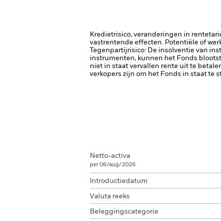
Kredietrisico, veranderingen in renteta
vastrentende effecten. Potentiële of wer
Tegenpartijrisico: De insolventie van ins
instrumenten, kunnen het Fonds blootste
niet in staat vervallen rente uit te betale
verkopers zijn om het Fonds in staat te 
Netto-activa
per 06/aug/2026
Introductiedatum
Valuta reeks
Beleggingscategorie