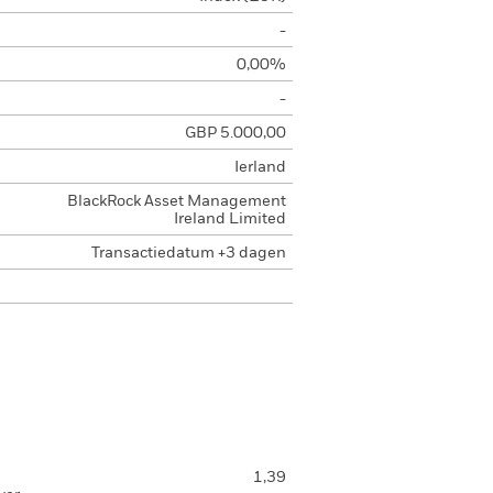
-
0,00%
-
GBP 5.000,00
Ierland
BlackRock Asset Management
Ireland Limited
Transactiedatum +3 dagen
1,39