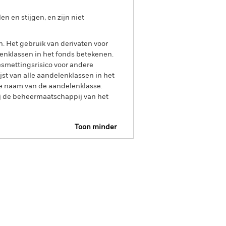
 en stijgen, en zijn niet
n. Het gebruik van derivaten voor
lenklassen in het fonds betekenen.
smettingsrisico voor andere
jst van alle aandelenklassen in het
e naam van de aandelenklasse.
ij de beheermaatschappij van het
Toon minder
s
SFDR Web Disclosure
osities
Documenten