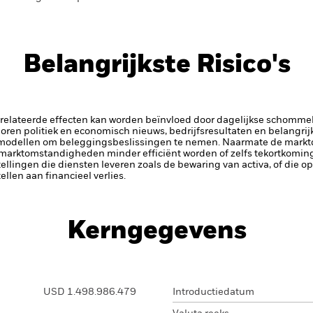
Belangrijkste Risico's
elateerde effecten kan worden beïnvloed door dagelijkse schomme
horen politiek en economisch nieuws, bedrijfsresultaten en belangri
modellen om beleggingsbeslissingen te nemen. Naarmate de marktdy
 marktomstandigheden minder efficiënt worden of zelfs tekortkomin
tellingen die diensten leveren zoals de bewaring van activa, of die o
llen aan financieel verlies.
Kerngegevens
USD 1.498.986.479
Introductiedatum