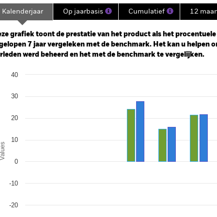
Kalenderjaar
Op jaarbasis
Cumulatief
12 maa
ge: 2018-05-01 00:00:00 to 2026-07-31 00:00:00.
e: -100 to 200.
ze grafiek toont de prestatie van het product als het procentuele v
gelopen 7 jaar vergeleken met de benchmark. Het kan u helpen o
rleden werd beheerd en het met de benchmark te vergelijken.
art
40
r chart with 2 data series.
e chart has 1 X axis displaying categories.
e chart has 1 Y axis displaying Values. Range: -30 to 40.
30
20
10
alues
0
-10
-20