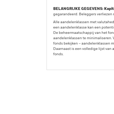
BELANGRIJKE GEGEVENS: Kapitaa
gegarandeerd. Beleggers verliezen m
Alle aandelenklassen met valutahedg
een aandelenklasse kan een potentie
De beheermaatschappij van het fond
aandelenklassen te minimaliseren. Vi
fonds bekijken – aandelenklassen 
Daarnaast is een volledige lijst va
fonds.
BlackRock Advantage Wor
Fund
Overzicht
Rendeme