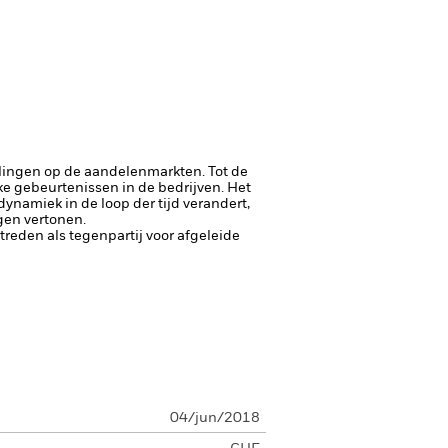
lingen op de aandelenmarkten. Tot de
jke gebeurtenissen in de bedrijven.
Het
namiek in de loop der tijd verandert,
gen vertonen.
ptreden als tegenpartij voor afgeleide
04/jun/2018