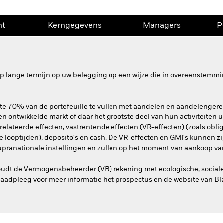
nt
Kerngegevens
Managers
P
 op lange termijn op uw belegging op een wijze die in overeenstemm
ste 70% van de portefeuille te vullen met aandelen en aandelengere
n ontwikkelde markt of daar het grootste deel van hun activiteiten ui
lateerde effecten, vastrentende effecten (VR-effecten) (zoals obli
rte looptijden), deposito's en cash. De VR-effecten en GMI's kunnen 
upranationale instellingen en zullen op het moment van aankoop van
houdt de Vermogensbeheerder (VB) rekening met ecologische, socia
 Raadpleeg voor meer informatie het prospectus en de website van B