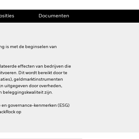
osities
Documenten
ing is met de beginselen van
lateerde effecten van bedrijven die
tvoeren. Dit wordt bereikt door te
gaties), geldmarktinstrumenten
zijn uitgegeven door overheden,
 beleggingskwaliteit zijn.
le en governance-kenmerken (ESG)
lackRock op