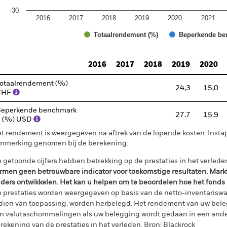
-30
2016
2017
2018
2019
2020
2021
Totaalrendement (%)
Beperkende be
d of interactive chart.
2016
2017
2018
2019
2020
otaalrendement (%)
24,3
15,0
CHF
eperkende benchmark
27,7
15,9
1 (%) USD
t rendement is weergegeven na aftrek van de lopende kosten. Insta
nmerking genomen bij de berekening.
 getoonde cijfers hebben betrekking op de prestaties in het verlede
rmen geen betrouwbare indicator voor toekomstige resultaten. Mark
ders ontwikkelen. Het kan u helpen om te beoordelen hoe het fonds
 prestaties worden weergegeven op basis van de netto-inventariswa
dien van toepassing, worden herbelegd. Het rendement van uw beleg
n valutaschommelingen als uw belegging wordt gedaan in een ander
rekening van de prestaties in het verleden. Bron: Blackrock