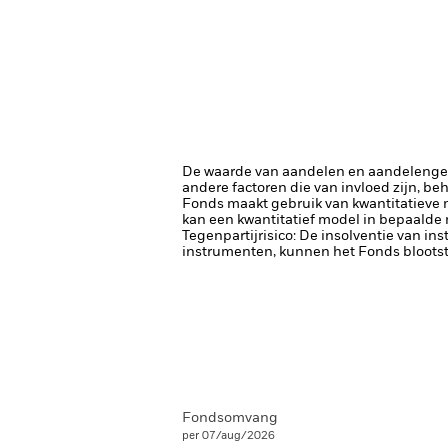
De waarde van aandelen en aandelenger
andere factoren die van invloed zijn, be
Fonds maakt gebruik van kwantitatieve 
kan een kwantitatief model in bepaalde
Tegenpartijrisico: De insolventie van ins
instrumenten, kunnen het Fonds blootste
Fondsomvang
per 07/aug/2026