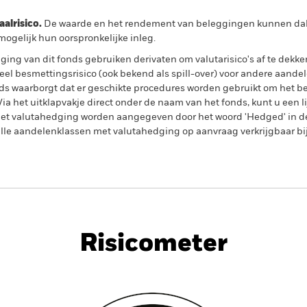
lrisico.
De waarde en het rendement van beleggingen kunnen dalen
ogelijk hun oorspronkelijke inleg.
ing van dit fonds gebruiken derivaten om valutarisico's af te dekke
el besmettingsrisico (ook bekend als spill-over) voor andere aande
s waarborgt dat er geschikte procedures worden gebruikt om het be
a het uitklapvakje direct onder de naam van het fonds, kunt u een li
met valutahedging worden aangegeven door het woord 'Hedged' in d
n alle aandelenklassen met valutahedging op aanvraag verkrijgbaar b
PRIIP KID
Factsheet
Prospectu
ld Equity
Download
Risicometer
nt
Kerngegevens
Managers
P