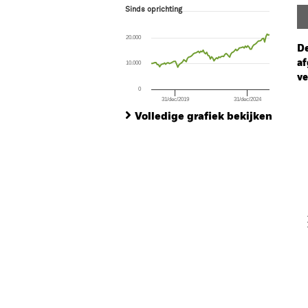
Sinds oprichting
Sinds oprichting
Line chart with 99 data points.
The chart has 1 X axis displaying Time. Ran
20.000
The chart has 1 Y axis displaying values. Rang
De
af
10.000
ve
0
31/dec/2019
31/dec/2024
Ch
End of interactive chart.
Ba
Volledige grafiek bekijken
Th
Th
V