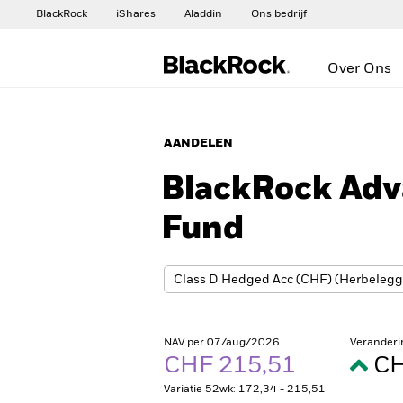
BlackRock
iShares
Aladdin
Ons bedrijf
Over Ons
AANDELEN
BlackRock Adv
Fund
NAV per 07/aug/2026
Veranderi
CHF 215,51
CH
Variatie 52wk: 172,34 - 215,51