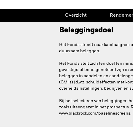
Overzicht
Rendeme
Beleggingsdoel
Het Fonds streeft naar kapitaalgroei
duurzaam beleggen.
Het Fonds stelt zich ten doel ten min
gevestigd of beursgenoteerd zijn in ee
beleggen in aandelen en aandelengere
(GMI's) (d.w.z. schuldeffecten met ko
overheidsinstellingen, bedrijven en s
Bij het selecteren van beleggingen 
zoals uiteengezet in het prospectus.
www.blackrock.com/baselinescreens.