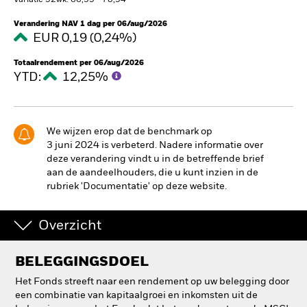
Variatie 52wk: 66,35 - 78,94
BlackRock
Verandering NAV 1 dag per 06/aug/2026
EUR 0,19 (0,24%)
iShares
Totaalrendement per 06/aug/2026
YTD:
12,25%
Aladdin
Ons bedrijf
We wijzen erop dat de benchmark op
3 juni 2024 is verbeterd. Nadere informatie over
deze verandering vindt u in de betreffende brief
aan de aandeelhouders, die u kunt inzien in de
rubriek 'Documentatie' op deze website.
Overzicht
BELEGGINGSDOEL
Het Fonds streeft naar een rendement op uw belegging door
een combinatie van kapitaalgroei en inkomsten uit de