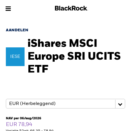
Over Ons
AANDELEN
iShares MSCI
Producten
Europe SRI UCITS
IESE
Thema's
ETF
Inzichten
Beleggingsinformatie
Particulieren
NAV per 06/aug/2026
Nederland
EUR 78,94
Change location