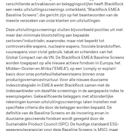
Gemiddeld rendement per jaar
MSCI ESG-kwaliteitsscore (0-
9,30
verschillende activaklassen en beleggingsstijlen heeft BlackRock
Index (%) EUR
0,2
11,1
-7,3
29,4
3,8
10)
Slowakije
een reeks uitsluitingsscreenings ontwikkeld, "BlackRock EMEA
Wat u kunt terugkrijgen na aftrek van kost
per 17/jul/2026
Ongunstig
Baseline Screens”, die gericht zijn op het beantwoorden van de
Gemiddeld rendement per jaar
De getoonde cijfers hebben betrekking op de prestaties in het
Spanje
meeste verzoeken van onze klanten om uitsluitingen.
Wereldwijde classificatie van
Equity Europe
verleden.
In het verleden behaalde resultaten vormen geen
fondsen door Lipper
Wat u kunt terugkrijgen na aftrek van kost
betrouwbare indicator voor toekomstige resultaten. Markten
Deze uitsluitingsscreenings sluiten bijvoorbeeld posities uit met
Gematigd
Tsjechië
per 17/jul/2026
Gemiddeld rendement per jaar
meer dan minimale blootstelling aan bepaalde
kunnen zich in de toekomst heel anders ontwikkelen. Het kan
sectoren/industrieën, waaronder, maar niet beperkt tot
MSCI Gewogen Gemiddelde
22,91
u helpen om te beoordelen hoe het fonds in het verleden
Verenigd Koninkrijk
Wat u kunt terugkrijgen na aftrek van kost
Koolstofintensiteit (ton CO2-
controversiële wapens, nucleaire wapens, fossiele brandstoffen,
Gunstig
werd beheerd
Gemiddeld rendement per jaar
eq/$ miljoen OMZET)
vuurwapens voor civiel gebruik, tabak en schenders van het
De resultaten worden weergegeven op basis van een netto-
Zweden
per 17/jul/2026
Global Compact van de VN. De BlackRock EMEA Baseline Screens
Het stressscenario laat zien wat u zou kunnen terugkrijgen in
inventariswaarde (NIW), en de bruto-inkomsten worden waar
worden toegepast op alle nieuwe actieve fondsen in Europa, het
extreme marktomstandigheden.
MSCI Impliciete
> 1,5 - 2,0 °C
van toepassing herbelegd. De rendementsgegevens zijn
Midden-Oosten en Afrika ("EMEA"), op een 'comply or explain'
Zwitserland
Temperatuurstijging (0-3,0+
gebaseerd op de netto-inventariswaarde (NIW) van het ETF,
basis door onze portefeuillebeheersteams binnen onze
°C)
die mogelijk niet gelijk is aan de marktprijs van het ETF.
productgovernancestructuur. Voor alle nieuwe duurzame
per 17/jul/2026
Individuele aandeelhouders kunnen opbrengsten boeken die
indexstrategieën in EMEA werkt BlackRock samen met de
MSCI ESG % Dekking
99,97
indexaanbieder om dezelfde screenings in de aangepaste index te
verschillen van het rendement van de NIW.
per 17/jul/2026
weerspiegelen. Gekwalificeerde beleggers met afzonderlijke
Het rendement van uw belegging kan stijgen of dalen door
rekeningen kunnen uitsluitingsscreenings laten instellen met
valutaschommelingen indien uw belegging in een andere
MSCI ESG-kwaliteitsscore –
99,92
specifieke criteria die door de belegger worden bepaald. De
valuta is dan degene die werd gebruikt in de berekening van
Percentiel peer
definitie van de Baseline Screens en de invoering ervan in
per 17/jul/2026
de resultaten uit het verleden.
Bron:
Blackrock.
duurzame gescreende fondsen wordt geregeld door de
Sustainable Product Council (SPC). De huidige standaard ESG-
Fondsen in peergroup
1.316
gegevensleverancier voor deze Baseline Screens is MSCI, maar
per 17/jul/2026