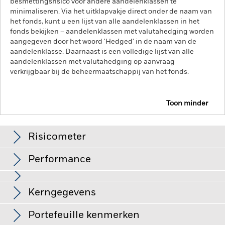
besmettingsrisico voor andere aandelenklassen te
minimaliseren. Via het uitklapvakje direct onder de naam van
het fonds, kunt u een lijst van alle aandelenklassen in het
fonds bekijken – aandelenklassen met valutahedging worden
aangegeven door het woord 'Hedged' in de naam van de
aandelenklasse. Daarnaast is een volledige lijst van alle
aandelenklassen met valutahedging op aanvraag
verkrijgbaar bij de beheermaatschappij van het fonds.
Toon minder
iShares MSCI Europe SRI UCITS ETF
IESE
Risicometer
Performance
Grafiek
Kerngegevens
De waarde van aandelen en aandelengerelateerde effecten
kan worden beïnvloed door dagelijkse schommelingen op de
aandelenmarkten. Tot de andere factoren die van invloed zijn,
Volledige grafiek bekijken
Portefeuille kenmerken
behoren politiek en economisch nieuws, bedrijfsresultaten en
Netto-activa
EUR 3.238.239.665