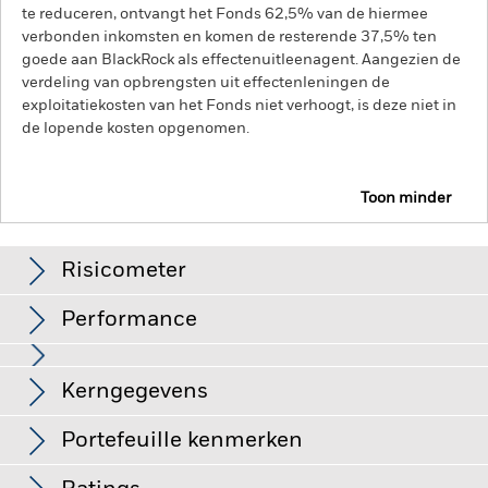
te reduceren, ontvangt het Fonds 62,5% van de hiermee
verbonden inkomsten en komen de resterende 37,5% ten
goede aan BlackRock als effectenuitleenagent. Aangezien de
verdeling van opbrengsten uit effectenleningen de
exploitatiekosten van het Fonds niet verhoogt, is deze niet in
de lopende kosten opgenomen.
Toon minder
iShares Emerging Markets Equity Index Fund (LU)
Risicometer
Performance
Grafiek
Kerngegevens
Opkomende markten zijn doorgaans gevoeliger voor
economische en politieke factoren dan ontwikkelde markten.
Tot de overige risicofactoren behoren een groter
Volledige grafiek bekijken
Portefeuille kenmerken
'liquiditeitsrisico', beperkingen op beleggingen in of transfers
Fondsomvang
USD 453.253.908
van activa, de laattijdige of niet-uitgevoerde levering van
per 07/aug/2026
Rendement
effecten of betalingen aan het Fonds en