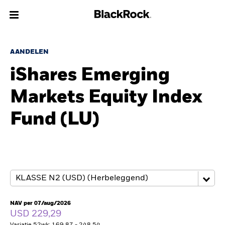
Over Ons
AANDELEN
iShares Emerging
Producten
Markets Equity Index
Thema's
Fund (LU)
Inzichten
Beleggingsinformatie
Particulieren
NAV per 07/aug/2026
Nederland
USD 229,29
Change location