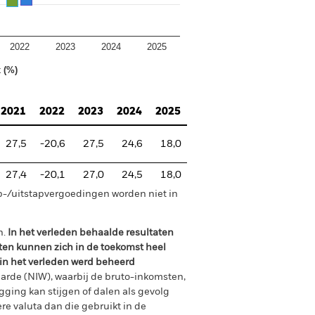
2022
2023
2024
2025
 (%)
2021
2022
2023
2024
2025
27,5
-20,6
27,5
24,6
18,0
27,4
-20,1
27,0
24,5
18,0
p-/uitstapvergoedingen worden niet in
n.
In het verleden behaalde resultaten
ten kunnen zich in de toekomst heel
 in het verleden werd beheerd
arde (NIW), waarbij de bruto-inkomsten,
ging kan stijgen of dalen als gevolg
e valuta dan die gebruikt in de