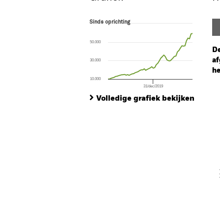
Sinds oprichting
Sinds oprichting
Line chart with 57 data points.
The chart has 1 X axis displaying Time. Ran
50.000
The chart has 1 Y axis displaying values. Range
De
af
30.000
he
10.000
31/dec/2019
Ch
End of interactive chart.
Ba
Volledige grafiek bekijken
Th
Th
V