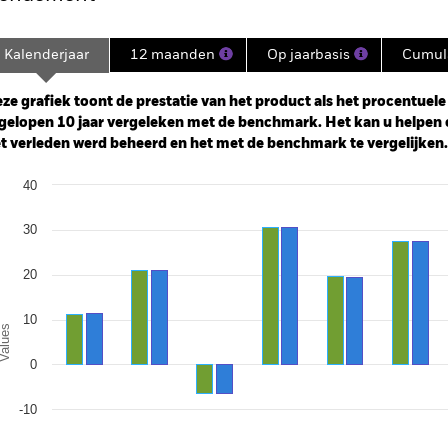
Kalenderjaar
12 maanden
Op jaarbasis
Cumula
ge: 2012-07-01 00:00:00 to 2026-07-31 00:00:00.
: 0 to 600.
ze grafiek toont de prestatie van het product als het procentuele v
gelopen 10 jaar vergeleken met de benchmark. Het kan u helpen 
t verleden werd beheerd en het met de benchmark te vergelijken.
art
40
r chart with 2 data series.
e chart has 1 X axis displaying categories.
e chart has 1 Y axis displaying Values. Range: -30 to 40.
30
20
10
alues
0
-10