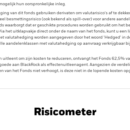
ogelijk hun oorspronkelijke inleg.
ing van dit fonds gebruiken derivaten om valutarisico's af te dekke
el besmettingsrisico (ook bekend als spill-over) voor andere aande
s waarborgt dat er geschikte procedures worden gebruikt om het be
a het uitklapvakje direct onder de naam van het fonds, kunt u een li
met valutahedging worden aangegeven door het woord 'Hedged' in d
n alle aandelenklassen met valutahedging op aanvraag verkrijgbaar b
en uitleent om zijn kosten te reduceren, ontvangt het Fonds 62,5%
oede aan BlackRock als effectenuitleenagent. Aangezien de verdel
en van het Fonds niet verhoogt, is deze niet in de lopende kosten 
Factsheet
PRI
ity Index Fund (LU)
Risicometer
nt
Kerngegevens
Managers
P