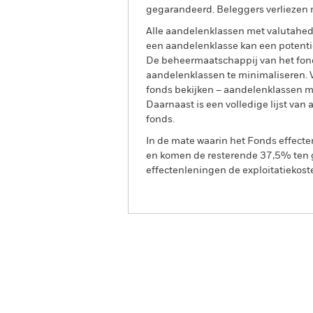
gegarandeerd. Beleggers verliezen m
Alle aandelenklassen met valutahedg
een aandelenklasse kan een potentie
De beheermaatschappij van het fond
aandelenklassen te minimaliseren. Vi
fonds bekijken – aandelenklassen 
Daarnaast is een volledige lijst va
fonds.
In de mate waarin het Fonds effect
en komen de resterende 37,5% ten g
effectenleningen de exploitatiekost
iShares North America Equ
Overzicht
Rendeme