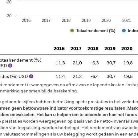
-20
-30
2016
2017
2018
2019
2020
2021
Totaalrendement (%)
Index
d of interactive chart.
2016
2017
2018
2019
2020
otaalrendement (%)
11,3
21,0
-6,3
30,7
19,8
USD
ndex (%) USD
11,4
21,2
-6,4
30,7
19,5
t rendement is weergegeven na aftrek van de lopende kosten. Insta
nmerking genomen bij de berekening.
 getoonde cijfers hebben betrekking op de prestaties in het verlede
rmen geen betrouwbare indicator voor toekomstige resultaten. Mark
ders ontwikkelen. Het kan u helpen om te beoordelen hoe het fonds
 prestaties worden weergegeven op basis van de netto-inventariswa
dien van toepassing, worden herbelegd. Het rendement van uw beleg
n valutaschommelingen als uw belegging wordt gedaan in een ander