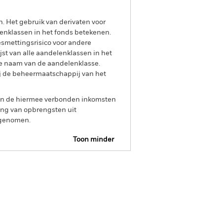
n. Het gebruik van derivaten voor
lenklassen in het fonds betekenen.
smettingsrisico voor andere
jst van alle aandelenklassen in het
e naam van de aandelenklasse.
ij de beheermaatschappij van het
 van de hiermee verbonden inkomsten
ing van opbrengsten uit
opgenomen.
Toon minder
IP KID
Prospectus
Download
osities
Documenten