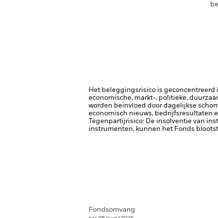
be
Het beleggingsrisico is geconcentreerd in
economische, markt-, politieke, duurza
worden beïnvloed door dagelijkse schomm
economisch nieuws, bedrijfsresultaten e
Tegenpartijrisico: De insolventie van ins
instrumenten, kunnen het Fonds blootste
Fondsomvang