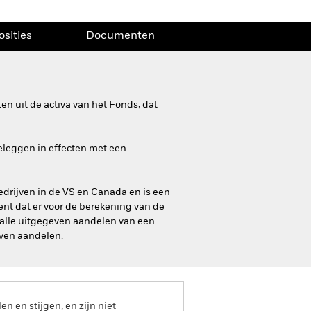
osities
Documenten
n uit de activa van het Fonds, dat
beleggen in effecten met een
drijven in de VS en Canada en is een
ent dat er voor de berekening van de
t alle uitgegeven aandelen van een
even aandelen.
 en stijgen, en zijn niet