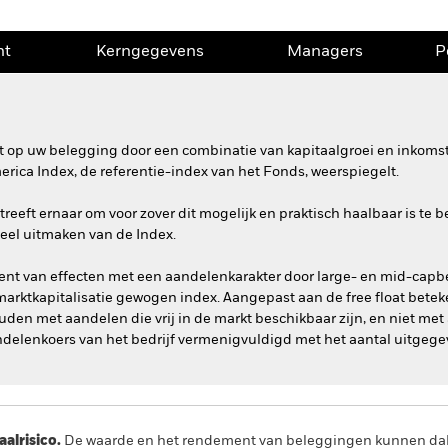
nt
Kerngegevens
Managers
P
 op uw belegging door een combinatie van kapitaalgroei en inkomste
ica Index, de referentie-index van het Fonds, weerspiegelt.
reeft ernaar om voor zover dit mogelijk en praktisch haalbaar is te 
deel uitmaken van de Index.
nt van effecten met een aandelenkarakter door large- en mid-capbe
marktkapitalisatie gewogen index. Aangepast aan de free float betek
den met aandelen die vrij in de markt beschikbaar zijn, en niet me
aandelenkoers van het bedrijf vermenigvuldigd met het aantal uitgeg
lrisico.
De waarde en het rendement van beleggingen kunnen dalen