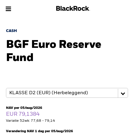
Over Ons
CASH
BGF Euro Reserve
Producten
Fund
Thema's
Inzichten
Beleggingsinformatie
Particulieren
NAV per 05/aug/2026
EUR 79,1384
Variatie 52wk: 77,68 - 79,14
Nederland
Change location
Verandering NAV 1 dag per 05/aug/2026