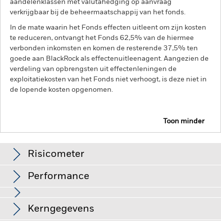
aandelenklassen met valutahedging op aanvraag
verkrijgbaar bij de beheermaatschappij van het fonds.
In de mate waarin het Fonds effecten uitleent om zijn kosten
te reduceren, ontvangt het Fonds 62,5% van de hiermee
verbonden inkomsten en komen de resterende 37,5% ten
goede aan BlackRock als effectenuitleenagent. Aangezien de
verdeling van opbrengsten uit effectenleningen de
exploitatiekosten van het Fonds niet verhoogt, is deze niet in
de lopende kosten opgenomen.
Toon minder
BGF Euro Reserve Fund
Risicometer
Performance
Grafiek
Kerngegevens
Kredietrisico, veranderingen in rentetarieven en/of in de
wanbetalingsquote van emittenten hebben een aanzienlijk