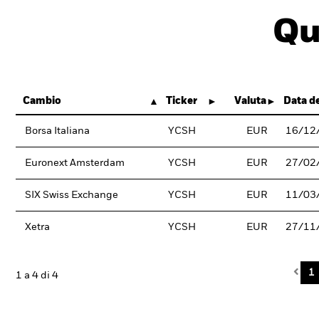
Qu
Cambio
Ticker
Valuta
Data de
Borsa Italiana
YCSH
EUR
16/12
Euronext Amsterdam
YCSH
EUR
27/02
SIX Swiss Exchange
YCSH
EUR
11/03
Xetra
YCSH
EUR
27/11
Pre
1
1 a 4 di 4