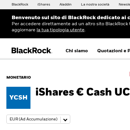
BlackRock
iShares
Aladdin
La nostra società
Newsle
Benvenuto sul sito di BlackRock dedicato ai c
Per accedere direttamente ad un altro sito BlackRock 
aggiornare
la tua tipologia utente
.
Chi siamo
Quotazioni e 
MONETARIO
iShares € Cash U
YCSH