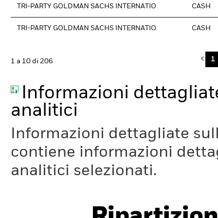
TRI-PARTY GOLDMAN SACHS INTERNATIO
CASH
TRI-PARTY GOLDMAN SACHS INTERNATIO
CASH
Pre
1
1 a 10 di 206
Informazioni dettagliate
analitici
Informazioni dettagliate sull
contiene informazioni dettagl
analitici selezionati.
Ripartizion