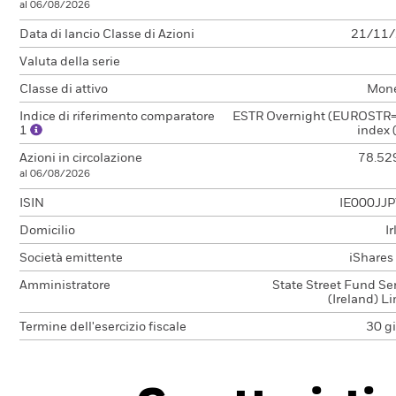
al 06/08/2026
Data di lancio Classe di Azioni
21/11
Valuta della serie
Classe di attivo
Mone
Indice di riferimento comparatore
ESTR Overnight (EUROSTR=)
1
index 
Azioni in circolazione
78.52
al 06/08/2026
ISIN
IE000JJ
Domicilio
I
Società emittente
iShares I
Amministratore
State Street Fund Se
(Ireland) L
Termine dell'esercizio fiscale
30 g