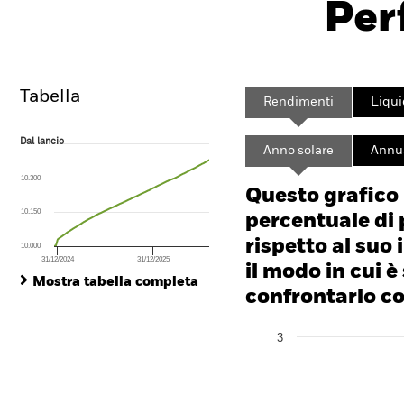
Per
Overview
Rendimento
Tabella
Rendimenti
Liqui
Dal lancio
Dal lancio
Anno solare
Annua
Line chart with 86 data points.
The chart has 1 X axis displaying Time. Range: 2024-11-18 00:00:00 to
10.300
The chart has 1 Y axis displaying values. Range: 0 to 4.5.
Questo grafico
10.150
percentuale di 
rispetto al suo 
10.000
31/12/2024
31/12/2025
End of interactive chart.
il modo in cui è
Mostra tabella completa
confrontarlo con
Chart
3
Bar chart with 2 data series
The chart has 1 X axis disp
The chart has 1 Y axis disp