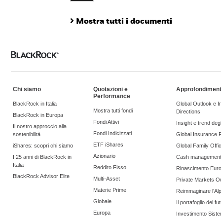
Mostra tutti i documenti
Chi siamo
Quotazioni e
Approfondiment
Performance
BlackRock in Italia
Global Outlook e 
Mostra tutti fondi
Directions
BlackRock in Europa
Fondi Attivi
Insight e trend degli
Il nostro approccio alla
Fondi Indicizzati
sostenibilità
Global Insurance 
ETF iShares
iShares: scopri chi siamo
Global Family Offi
Azionario
I 25 anni di BlackRock in
Cash managemen
Italia
Reddito Fisso
Rinascimento Eur
BlackRock Advisor Elite
Multi-Asset
Private Markets O
Materie Prime
Reimmaginare l'Al
Globale
Il portafoglio del fu
Europa
Investimento Siste