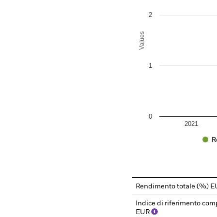
2
Values
1
0
2021
R
End of interactive chart.
Rendimento totale (%) 
Indice di riferimento com
EUR