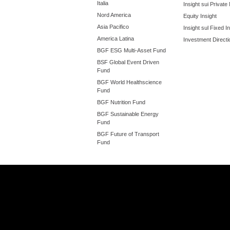
Italia
Insight sui Private
Nord America
Equity Insight
Asia Pacifico
Insight sul Fixed 
America Latina
Investment Directi
BGF ESG Multi-Asset Fund
BSF Global Event Driven
Fund
BGF World Healthscience
Fund
BGF Nutrition Fund
BGF Sustainable Energy
Fund
BGF Future of Transport
Fund