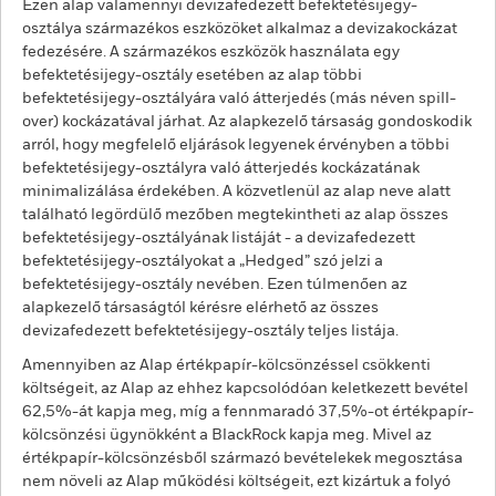
Ezen alap valamennyi devizafedezett befektetésijegy-
osztálya származékos eszközöket alkalmaz a devizakockázat
fedezésére. A származékos eszközök használata egy
befektetésijegy-osztály esetében az alap többi
befektetésijegy-osztályára való átterjedés (más néven spill-
over) kockázatával járhat. Az alapkezelő társaság gondoskodik
arról, hogy megfelelő eljárások legyenek érvényben a többi
befektetésijegy-osztályra való átterjedés kockázatának
minimalizálása érdekében. A közvetlenül az alap neve alatt
található legördülő mezőben megtekintheti az alap összes
befektetésijegy-osztályának listáját - a devizafedezett
befektetésijegy-osztályokat a „Hedged” szó jelzi a
befektetésijegy-osztály nevében. Ezen túlmenően az
alapkezelő társaságtól kérésre elérhető az összes
devizafedezett befektetésijegy-osztály teljes listája.
Amennyiben az Alap értékpapír-kölcsönzéssel csökkenti
költségeit, az Alap az ehhez kapcsolódóan keletkezett bevétel
62,5%-át kapja meg, míg a fennmaradó 37,5%-ot értékpapír-
kölcsönzési ügynökként a BlackRock kapja meg. Mivel az
értékpapír-kölcsönzésből származó bevételekek megosztása
nem növeli az Alap működési költségeit, ezt kizártuk a folyó