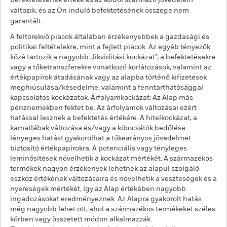
befektetésének értéke és az abból származó jövedelem
változik, és az Ön induló befektetésének összege nem
garantált.
A feltörekvő piacok általában érzékenyebbek a gazdasági és
politikai feltételekre, mint a fejlett piacok. Az egyéb tényezők
közé tartozik a nagyobb „likviditási kockázat”, a befektetésekre
vagy a tőketranszferekre vonatkozó korlátozások, valamint az
értékpapírok átadásának vagy az alapba történő kifizetések
meghiúsulása/késedelme, valamint a fenntarthatósággal
kapcsolatos kockázatok. Árfolyamkockázat: Az Alap más
pénznemekben fektet be. Az árfolyamok változásai ezért
hatással lesznek a befektetés értékére. A hitelkockázat, a
kamatlábak változása és/vagy a kibocsátók bedőlése
lényeges hatást gyakorolhat a tőkearányos jövedelmet
biztosító értékpapírokra. A potenciális vagy tényleges
leminősítések növelhetik a kockázat mértékét. A származékos
termékek nagyon érzékenyek lehetnek az alapul szolgáló
eszköz értékének változásaira és növelhetik a veszteségek és a
nyereségek mértékét, így az Alap értékében nagyobb
ingadozásokat eredményeznek. Az Alapra gyakorolt hatás
még nagyobb lehet ott, ahol a származékos termékeket széles
körben vagy összetett módon alkalmazzák.