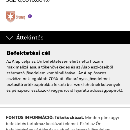
SGD 0,00 (0,00%)
Áttekintés
Befektetési cél
Az Alap célja az Ön befektetésén elért nettó hozam
maximalizálása, a tőkenövekedés és az Alap eszközeiből
származó jövedelem kombinálásával. Az Alap összes
eszközeinek legalább 70%-át tőkearányos jövedelmet
biztosító értékpapírokba fekteti be. Ezek lehetnek kötvények
és pénzpiaci eszközök (vagyis rövid lejáratú adósságpapírok).
FONTOS INFORMÁCIÓ: Tőkekockázat.
Minden pénzügyi
befektetés tartalmaz kockázati elemet. Ezért az Ön