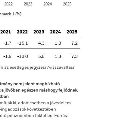
2022
2023
2024
2025
hmark 1 (%)
2021
2022
2023
2024
2025
-1,7
-15,1
4,3
1,3
7,2
-1,5
-13,0
5,5
1,3
7,3
n az esetleges jegyzési /visszaváltási
sítmény nem jelent megbízható
ok a jövőben egészen máshogy fejlődnek.
ltban
mítják ki, adott esetben a jövedelem
m-ingadozások következtében
ltérő pénznemben fektet be.
Forrás: