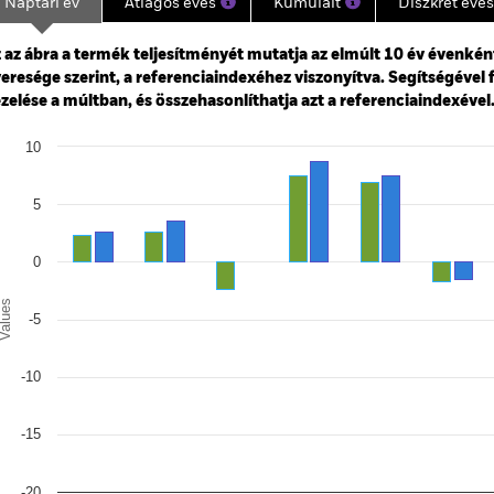
Naptári év
Átlagos éves
Kumulált
Diszkrét éves
ge: 2015-10-01 00:00:00 to 2026-07-31 00:00:00.
: -10 to 20.
 az ábra a termék teljesítményét mutatja az elmúlt 10 év évenkén
eresége szerint, a referenciaindexéhez viszonyítva. Segítségével 
zelése a múltban, és összehasonlíthatja azt a referenciaindexével
art
10
r chart with 2 data series.
e chart has 1 X axis displaying categories.
e chart has 1 Y axis displaying Values. Range: -20 to 10.
5
0
alues
-5
-10
-15
-20