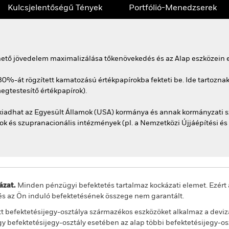
Kulcsjelentőségű Tények
Portfólió-Menedzserek
rhető jövedelem maximalizálása tőkenövekedés és az Alap eszközein e
0%-át rögzített kamatozású értékpapírokba fekteti be. Ide tartoznak
megtestesítő értékpapírok).
kiadhat az Egyesült Államok (USA) kormánya és annak kormányzati sz
tok és szupranacionális intézmények (pl. a Nemzetközi Újjáépítési és 
zat.
Minden pénzügyi befektetés tartalmaz kockázati elemet. Ezért 
és az Ön induló befektetésének összege nem garantált.
t befektetésijegy-osztálya származékos eszközöket alkalmaz a deviz
 befektetésijegy-osztály esetében az alap többi befektetésijegy-os