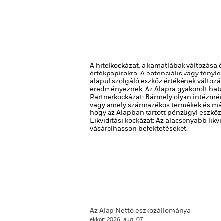
A hitelkockázat, a kamatlábak változása
értékpapírokra. A potenciális vagy tényl
alapul szolgáló eszköz értékének változ
eredményeznek. Az Alapra gyakorolt hat
Partnerkockázat: Bármely olyan intézmén
vagy amely származékos termékek és más
hogy az Alapban tartott pénzügyi eszköz
Likviditási kockázat: Az alacsonyabb lik
vásárolhasson befektetéseket.
Az Alap Nettó eszközállománya
ekkor: 2026. aug. 07.