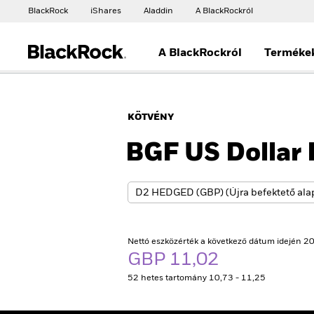
BlackRock
iShares
Aladdin
A BlackRockról
A BlackRockról
Terméke
KÖTVÉNY
BGF US Dollar
Nettó eszközérték a következő dátum idején 20
GBP 11,02
52 hetes tartomány 10,73 - 11,25