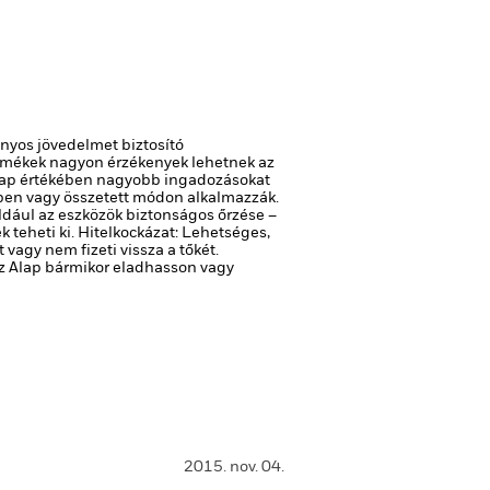
ányos jövedelmet biztosító
rmékek nagyon érzékenyek lehetnek az
 Alap értékében nagyobb ingadozásokat
rben vagy összetett módon alkalmazzák.
ldául az eszközök biztonságos őrzése –
 teheti ki.
Hitelkockázat: Lehetséges,
agy nem fizeti vissza a tőkét.
 az Alap bármikor eladhasson vagy
2015. nov. 04.