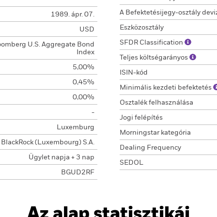
A Befektetésijegy-osztály devi
1989. ápr. 07.
Eszközosztály
USD
SFDR Classification
oomberg U.S. Aggregate Bond
Index
Teljes költségarányos
5,00%
ISIN-kód
0,45%
Minimális kezdeti befektetés
0,00%
Osztalék felhasználása
-
Jogi felépítés
Luxemburg
Morningstar kategória
BlackRock (Luxembourg) S.A.
Dealing Frequency
Ügylet napja + 3 nap
SEDOL
BGUD2RF
Az alap statisztikái