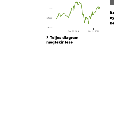
Line chart with 130 data points.
The chart has 1 X axis displaying Time. Ran
11 000
The chart has 1 Y axis displaying values. Range
Ez
ny
10 000
ke
9 000
Dec 31 2019
Dec 31 2024
Ch
End of interactive chart.
Ba
Teljes diagram
Th
megtekintése
Th
V