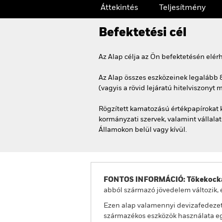
Áttekintés
Teljesítmény
Befektetési cél
Az Alap célja az Ön befektetésén elé
Az Alap összes eszközeinek legalább 8
(vagyis a rövid lejáratú hitelviszonyt 
Rögzített kamatozású értékpapírokat 
kormányzati szervek, valamint vállala
Államokon belül vagy kívül.
FONTOS INFORMÁCIÓ: Tőkekocká
abból származó jövedelem változik, 
Ezen alap valamennyi devizafedezet
származékos eszközök használata egy