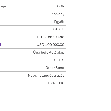
zája
GBP
Kötvény
Egyéb
0,67%
LU1294567448
USD 100 000,00
Újra befektető alap
UCITS
Other Bond
Napi, határidős árazás
BYQ6098