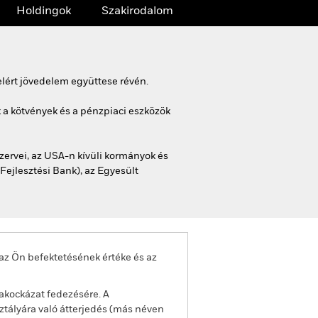
Holdingok
Szakirodalom
lért jövedelem együttese révén.
 a kötvények és a pénzpiaci eszközök
ervei, az USA-n kívüli kormányok és
Fejlesztési Bank), az Egyesült
az Ön befektetésének értéke és az
akockázat fedezésére. A
ztályára való átterjedés (más néven