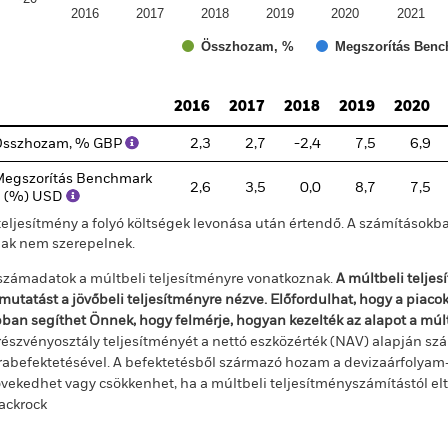
2016
2017
2018
2019
2020
2021
Összhozam, %
Megszorítás Benc
d of interactive chart.
2016
2017
2018
2019
2020
Összhozam, % GBP
2,3
2,7
-2,4
7,5
6,9
egszorítás Benchmark
2,6
3,5
0,0
8,7
7,5
1 (%) USD
teljesítmény a folyó költségek levonása után értendő. A számításokba
jak nem szerepelnek.
számadatok a múltbeli teljesítményre vonatkoznak.
A múltbeli telje
mutatást a jövőbeli teljesítményre nézve. Előfordulhat, hogy a piac
ban segíthet Önnek, hogy felmérje, hogyan kezelték az alapot a mú
részvényosztály teljesítményét a nettó eszközérték (NAV) alapján szá
rabefektetésével. A befektetésből származó hozam a devizaárfolya
vekedhet vagy csökkenhet, ha a múltbeli teljesítményszámítástól e
ackrock