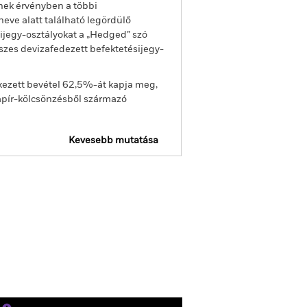
enek érvényben a többi
eve alatt található legördülő
sijegy-osztályokat a „Hedged” szó
sszes devizafedezett befektetésijegy-
kezett bevétel 62,5%-át kapja meg,
apír-kölcsönzésből származó
Kevesebb mutatása
ojelentés
Tájékoztató
Letöltés
Holdingok
Szakirodalom