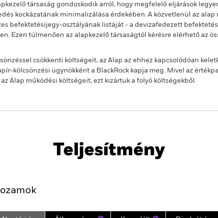
alapkezelő társaság gondoskodik arról, hogy megfelelő eljárások legy
jedés kockázatának minimalizálása érdekében. A közvetlenül az alap n
s befektetésijegy-osztályának listáját - a devizafedezett befekteté
ben. Ezen túlmenően az alapkezelő társaságtól kérésre elérhető az ö
önzéssel csökkenti költségeit, az Alap az ehhez kapcsolódóan kelet
ír-kölcsönzési ügynökként a BlackRock kapja meg. Mivel az értékp
 Alap működési költségeit, ezt kizártuk a folyó költségekből.
PRIIP KID
Havi portfóli
Teljesítmény
Kulcsjelentőségű Tények
Portfólió-Menedzserek
ozamok