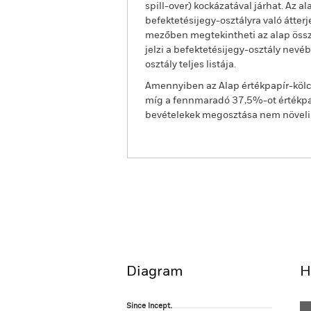
spill-over) kockázatával járhat. Az 
befektetésijegy-osztályra való átter
mezőben megtekintheti az alap össze
jelzi a befektetésijegy-osztály nevé
osztály teljes listája.
Amennyiben az Alap értékpapír-kölcs
míg a fennmaradó 37,5%-ot értékpap
bevételekek megosztása nem növeli az
BGF US Dollar Bond Fund
Áttekintés
Teljesítmény
Diagram
H
Since Incept.
Since Incept.