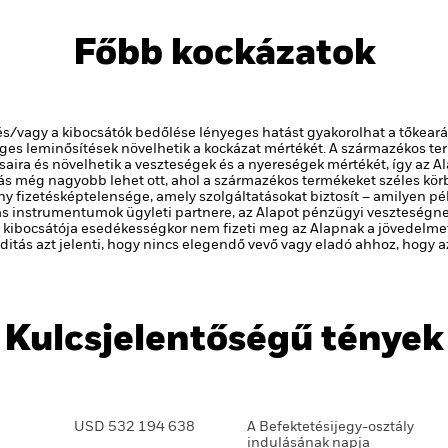
Főbb kockázatok
 és/vagy a kibocsátók bedőlése lényeges hatást gyakorolhat a tőkear
eges leminősítések növelhetik a kockázat mértékét.
A származékos te
ásaira és növelhetik a veszteségek és a nyereségek mértékét, így az
ás még nagyobb lehet ott, ahol a származékos termékeket széles kö
y fizetésképtelensége, amely szolgáltatásokat biztosít – amilyen pé
 instrumentumok ügyleti partnere, az Alapot pénzügyi veszteségnek
 kibocsátója esedékességkor nem fizeti meg az Alapnak a jövedelmet v
viditás azt jelenti, hogy nincs elegendő vevő vagy eladó ahhoz, hogy
Kulcsjelentőségű tények
USD 532 194 638
A Befektetésijegy-osztály
indulásának napja