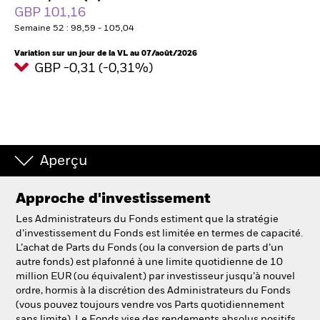
GBP 101,16
Semaine 52 : 98,59 - 105,04
Intermédiaires financiers
Variation sur un jour de la VL au 07/août/2026
GBP -0,31 (-0,31%)
France
Change location
BlackRock
Aperçu
iShares
Approche d'investissement
Aladdin
Les Administrateurs du Fonds estiment que la stratégie
Notre société
d’investissement du Fonds est limitée en termes de capacité.
L’achat de Parts du Fonds (ou la conversion de parts d’un
autre fonds) est plafonné à une limite quotidienne de 10
million EUR (ou équivalent) par investisseur jusqu’à nouvel
ordre, hormis à la discrétion des Administrateurs du Fonds
(vous pouvez toujours vendre vos Parts quotidiennement
sans limite). Le Fonds vise des rendements absolus positifs