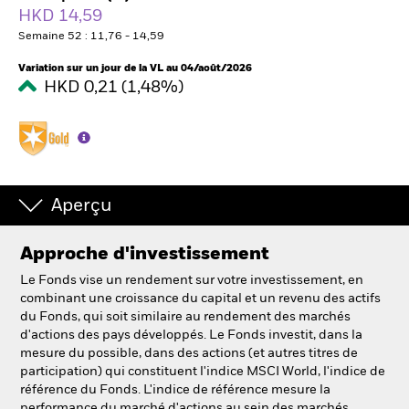
HKD 14,59
Semaine 52 : 11,76 - 14,59
Intermédiaires financiers
Variation sur un jour de la VL au 04/août/2026
HKD 0,21 (1,48%)
France
Change location
BlackRock
Aperçu
iShares
Approche d'investissement
Aladdin
Le Fonds vise un rendement sur votre investissement, en
Notre société
combinant une croissance du capital et un revenu des actifs
du Fonds, qui soit similaire au rendement des marchés
d'actions des pays développés. Le Fonds investit, dans la
mesure du possible, dans des actions (et autres titres de
participation) qui constituent l'indice MSCI World, l'indice de
référence du Fonds. L'indice de référence mesure la
performance du marché d'actions au sein des marchés