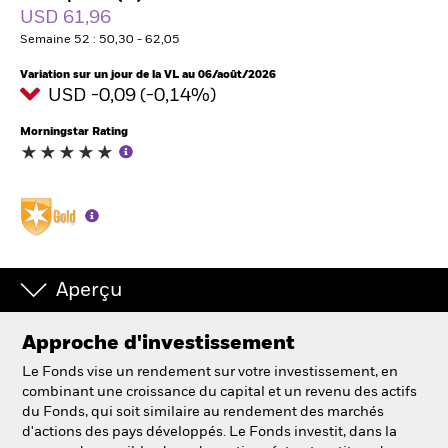
USD 61,96
Semaine 52 : 50,30 - 62,05
Intermédiaires financiers
Variation sur un jour de la VL au 06/août/2026
USD -0,09 (-0,14%)
France
Change location
Morningstar Rating
BlackRock
iShares
Aladdin
Aperçu
Notre société
Approche d'investissement
Le Fonds vise un rendement sur votre investissement, en
combinant une croissance du capital et un revenu des actifs
du Fonds, qui soit similaire au rendement des marchés
d'actions des pays développés. Le Fonds investit, dans la