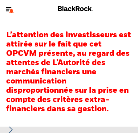
Bienvenue sur le site BlackRock pour les investisseurs
professionnels.
L’attention des investisseurs est
Pour accéder directement à un autre site BlackRock, veuillez mettre à
attirée sur le fait que cet
jour
votre type d'utilisateur
.
OPCVM présente, au regard des
attentes de L’Autorité des
Nous connaître
marchés financiers une
Produits
communication
disproportionnée sur la prise en
Thèmes
compte des critères extra-
ETF iShares
financiers dans sa gestion.
Analyses
Education