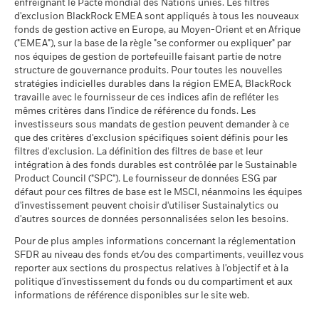
enfreignant le Pacte mondial des Nations unies. Les filtres
Moyenne pondérée de
127,25
d'exclusion BlackRock EMEA sont appliqués à tous les nouveaux
l'intensité carbone MSCI
fonds de gestion active en Europe, au Moyen-Orient et en Afrique
(tonnes de CO2e/M$ de
Voir tous les documents
("EMEA"), sur la base de la règle "se conformer ou expliquer" par
ventes)
Données sur la
63,86%
participation aux secteurs
nos équipes de gestion de portefeuille faisant partie de notre
au 17/juil./2026
d'activité
structure de gouvernance produits. Pour toutes les nouvelles
% des avoirs à l'égard
91,22
au 30/juin/2026
stratégies indicielles durables dans la région EMEA, BlackRock
desquels des données ESG
travaille avec le fournisseur de ces indices afin de refléter les
MSCI
Pourcentage des avoirs du
36,79%
mêmes critères dans l'indice de référence du fonds. Les
fonds à l'égard desquels
au 17/juil./2026
investisseurs sous mandats de gestion peuvent demander à ce
des données ne sont pas
que des critères d'exclusion spécifiques soient définis pour les
disponibles
Pointage de qualité ESG
70,63
MSCI - centile par rapport aux
filtres d'exclusion. La définition des filtres de base et leur
au 30/juin/2026
pairs
intégration à des fonds durables est contrôlée par le Sustainable
au 17/juil./2026
Product Council ("SPC"). Le fournisseur de données ESG par
L'exposition de BlackRock aux secteurs d'activité, telle qu'elle
défaut pour ces filtres de base est le MSCI, néanmoins les équipes
est indiquée ci-dessus, pour le charbon thermique et les
Fonds dans le groupe de
143
d'investissement peuvent choisir d'utiliser Sustainalytics ou
pairs
sables bitumineux, est calculée et déclarée pour les
d'autres sources de données personnalisées selon les besoins.
au 17/juil./2026
entreprises qui tirent plus de 5 % de leurs revenus du
charbon thermique ou des sables bitumineux, tel que défini
Pour de plus amples informations concernant la réglementation
% de couverture MSCI
91,44
par MSCI ESG Research. L’exposition aux entreprises qui
SFDR au niveau des fonds et/ou des compartiments, veuillez vous
Weighted Average Carbon
génèrent des revenus à partir du charbon thermique ou des
reporter aux sections du prospectus relatives à l'objectif et à la
Intensity
sables bitumineux (à un seuil de revenus de 0 %), telle que
politique d'investissement du fonds ou du compartiment et aux
au 17/juil./2026
informations de référence disponibles sur le site web.
définie par MSCI ESG Research, se répartit comme suit :
0,49% pour le charbon thermique et 0,00% pour les sables
Toutes les données proviennent des Notations de fonds ESG