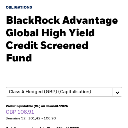
OBLIGATIONS
BlackRock Advantage
Intermédiaires financiers
Global High Yield
France
Change location
Credit Screened
BlackRock
Fund
iShares
Aladdin
Notre société
Valeur liquidative (VL) au 06/août/2026
GBP 106,91
Semaine 52 : 101,42 - 106,93