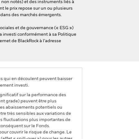
 non notés) et des instruments liés à
t le prix repose sur un ou plusieurs
fs dans des marchés émergents.
sociales et de gouvernance (« ESG »)
era investi conformément à sa Politique
ternet de BlackRock à l’adresse
us qui en découlent peuvent baisser
ement investi.
ignificatif sur la performance des
ment grade) peuvent être plus
 Les abaissements potentiels ou
tre très sensibles aux variations de
des fluctuations plus importantes de
 conséquent sur le Fonds.
pour couvrir le risque de change. Le
ffet « spill-over ») pour les autres