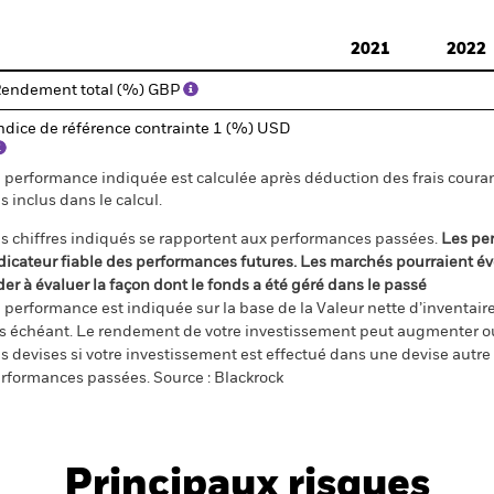
d of interactive chart.
2021
2022
endement total (%) GBP
ndice de référence contrainte 1 (%) USD
 performance indiquée est calculée après déduction des frais courant
s inclus dans le calcul.
s chiffres indiqués se rapportent aux performances passées.
Les pe
dicateur fiable des performances futures. Les marchés pourraient év
der à évaluer la façon dont le fonds a été géré dans le passé
 performance est indiquée sur la base de la Valeur nette d’inventaire 
s échéant. Le rendement de votre investissement peut augmenter ou
s devises si votre investissement est effectué dans une devise autre q
rformances passées. Source : Blackrock
Principaux risques