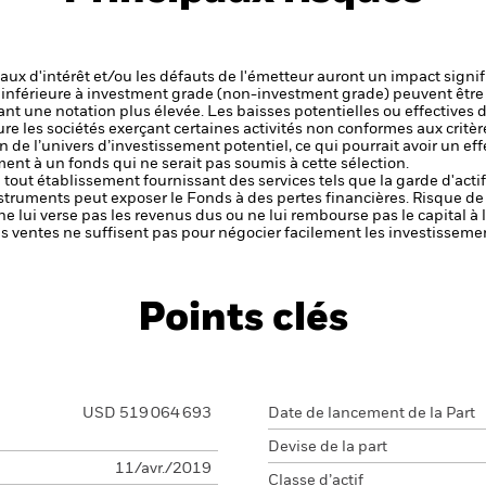
 taux d'intérêt et/ou les défauts de l'émetteur auront un impact signif
é inférieure à investment grade (non-investment grade) peuvent être 
nt une notation plus élevée. Les baisses potentielles ou effectives d
ure les sociétés exerçant certaines activités non conformes aux critèr
 de l’univers d’investissement potentiel, ce qui pourrait avoir un eff
t à un fonds qui ne serait pas soumis à cette sélection.
de tout établissement fournissant des services tels que la garde d'acti
nstruments peut exposer le Fonds à des pertes financières.
Risque de 
ne lui verse pas les revenus dus ou ne lui rembourse pas le capital à
 les ventes ne suffisent pas pour négocier facilement les investissem
Points clés
USD 519 064 693
Date de lancement de la Part
Devise de la part
11/avr./2019
Classe d’actif