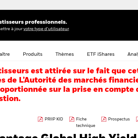
stisseurs professionnels.
ettre à jour
votre type d'utilisateur
.
ître
Produits
Thèmes
ETF iShares
Anal
tisseurs est attirée sur le fait que
s de L’Autorité des marchés financi
portionnée sur la prise en compte d
stion.
PRIIP KID
Fiche
Prospectus
technique