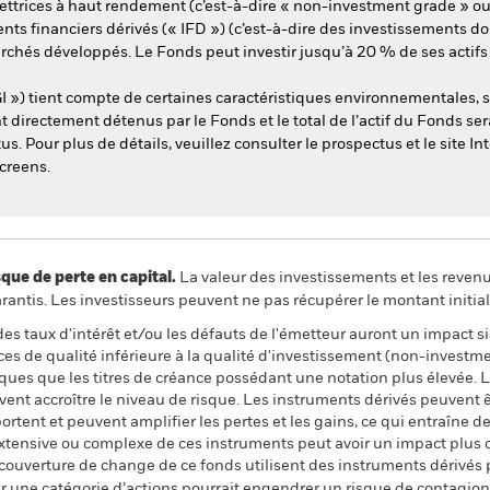
ettrices à haut rendement (c’est-à-dire « non-investment grade » ou
ts financiers dérivés (« IFD ») (c’est-à-dire des investissements don
marchés développés. Le Fonds peut investir jusqu’à 20 % de ses acti
I ») tient compte de certaines caractéristiques environnementales, 
ont directement détenus par le Fonds et le total de l’actif du Fonds s
 Pour plus de détails, veuillez consulter le prospectus et le site In
creens.
 de perte en capital.
La valeur des investissements et les reven
ntis. Les investisseurs peuvent ne pas récupérer le montant initial
 des taux d'intérêt et/ou les défauts de l'émetteur auront un impact s
ances de qualité inférieure à la qualité d'investissement (non-invest
sques que les titres de créance possédant une notation plus élevée.
uvent accroître le niveau de risque. Les instruments dérivés peuvent ê
portent et peuvent amplifier les pertes et les gains, ce qui entraîne 
 extensive ou complexe de ces instruments peut avoir un impact plus
 couverture de change de ce fonds utilisent des instruments dérivés 
 une catégorie d’actions pourrait engendrer un risque de contagion (e