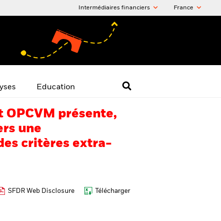
Intermédiaires financiers
France
yses
Education
 cet OPCVM présente,
ers une
es critères extra-
SFDR Web Disclosure
Télécharger