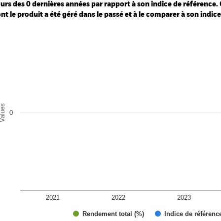
urs des 0 dernières années par rapport à son indice de référence. 
nt le produit a été géré dans le passé et à le comparer à son indic
art
r chart with 2 data series.
e chart has 1 X axis displaying categories.
e chart has 1 Y axis displaying Values. Range: -0.5 to 0.5.
alues
0
2021
2022
2023
Rendement total (%)
Indice de référenc