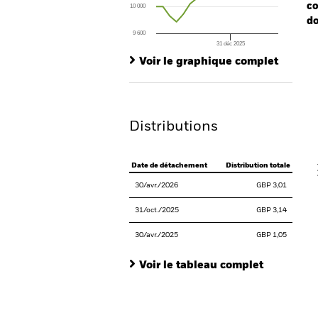
co
10 000
do
9 600
31 déc 2025
Ch
End of interactive chart.
Ba
Voir le graphique complet
Th
Th
Distributions
V
Date de détachement
Distribution totale
30/avr./2026
GBP 3,01
31/oct./2025
GBP 3,14
30/avr./2025
GBP 1,05
Voir le tableau complet