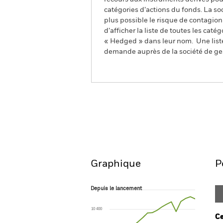
catégories d’actions du fonds. La so
plus possible le risque de contagio
d’afficher la liste de toutes les cat
« Hedged » dans leur nom. Une liste
demande auprès de la société de ge
BlackRock Advantage Global High
Screened Fund
Aperçu
Performances
Graphique
P
Depuis le lancement
Depuis le lancement
Line chart with 19 data points.
The chart has 1 X axis displaying Time. Ran
10 400
The chart has 1 Y axis displaying values. Range:
Ce