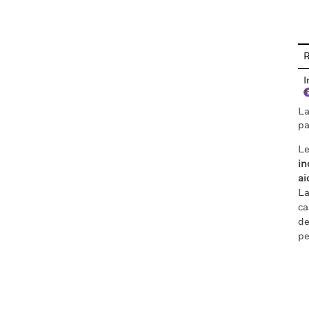
En
R
I
La
pa
Le
in
ai
La
ca
de
pe