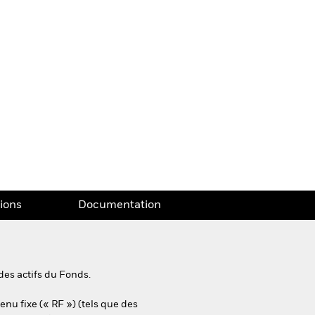
tions
Documentation
des actifs du Fonds.
enu fixe (« RF ») (tels que des