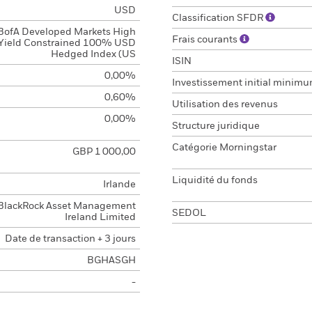
USD
Classification SFDR
BofA Developed Markets High
Frais courants
Yield Constrained 100% USD
Hedged Index (US
ISIN
0,00%
Investissement initial minim
0,60%
Utilisation des revenus
0,00%
Structure juridique
Catégorie Morningstar
GBP 1 000,00
Liquidité du fonds
Irlande
BlackRock Asset Management
SEDOL
Ireland Limited
Date de transaction + 3 jours
BGHASGH
-