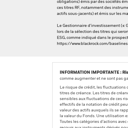
obligations) émis par des sociétés ém
ces titres RF, notamment des instrumen
actifs sous-jacents) et émis sur les 
Le Gestionnaire d’investissement (« G
lors de la sélection des titres qui ser
ESG, comme indiqué dans le prospectus.
https://www.blackrock.com/baselines
INFORMATION IMPORTANTE : Risque
comme augmenter et ne sont pas gara
Le risque de crédit, les fluctuations
titres de créance. Les titres de cré
sensibles aux fluctuations de ces ri
effectifs de la notation de crédit pe
valeur des actifs auxquels ils se rap
la valeur du Fonds. Une utilisation
Toutes les catégories d’actions avec
recours aux instruments dérivés pour