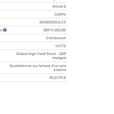
Article 8
0,60%
IE000D8DJLC5
um
GBP 5 000,00
Distribution
UCITS
Global High Yield Bond - GBP
Hedged
Quotidienne, sur la base d'un prix
à terme
BS2CPC6