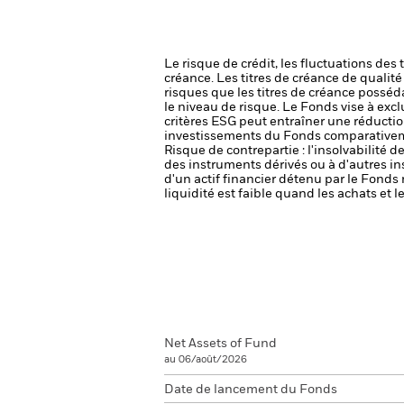
Le risque de crédit, les fluctuations des
créance. Les titres de créance de qualit
risques que les titres de créance posséda
le niveau de risque.
Le Fonds vise à excl
critères ESG peut entraîner une réduction
investissements du Fonds comparativemen
Risque de contrepartie : l'insolvabilité 
des instruments dérivés ou à d'autres i
d'un actif financier détenu par le Fonds 
liquidité est faible quand les achats et
Net Assets of Fund
au 06/août/2026
Date de lancement du Fonds