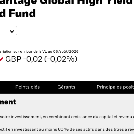
antage Global High Yield
ed Fund
ariation sur un jour de la VL au 06/août/2026
GBP -0,02 (-0,02%)
Points clés
Gérants
Principales posi
ement
votre investissement, en combinant croissance du capital et revenu 
tif en investissant au moins 80 % de ses actifs dans des titres à rev