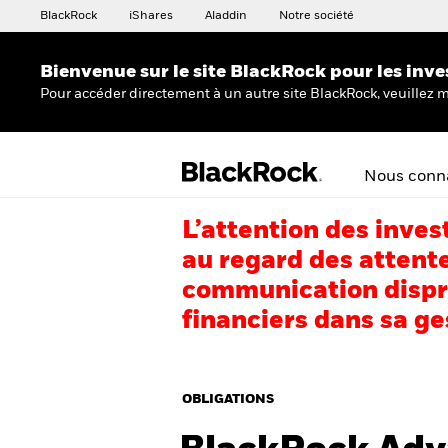
BlackRock
iShares
Aladdin
Notre société
Bienvenue sur le site BlackRock pour les inve
Pour accéder directement à un autre site BlackRock, veuillez m
Nous conna
L’attention des inves
au regard des attente
communication dispro
financiers dans sa ge
OBLIGATIONS