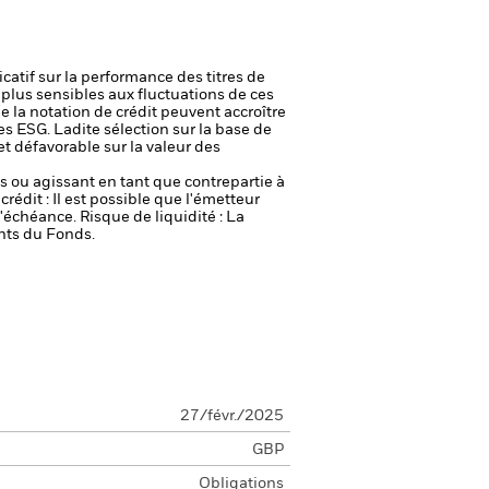
icatif sur la performance des titres de
plus sensibles aux fluctuations de ces
e la notation de crédit peuvent accroître
es ESG. Ladite sélection sur la base de
et défavorable sur la valeur des
fs ou agissant en tant que contrepartie à
crédit : Il est possible que l'émetteur
 l'échéance.
Risque de liquidité : La
ents du Fonds.
27/févr./2025
GBP
Obligations