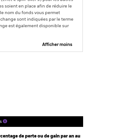
s soient en place afin de réduire le
s le nom du fonds vous permet
de change sont indiquées par le terme
ange est également disponible sur
Afficher moins
pectus
SFDR Web Disclosure
charger
tions
Documentation
s
centage de perte ou de gain par an au