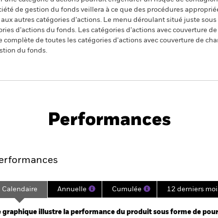
ciété de gestion du fonds veillera à ce que des procédures appropriée
n aux autres catégories d’actions. Le menu déroulant situé juste sou
égories d’actions du fonds. Les catégories d’actions avec couverture 
 complète de toutes les catégories d'actions avec couverture de ch
stion du fonds.
PRIIP KID
Fiche
Pros
 Yield Credit
technique
Télé
Performances
Points clés
Gérants
Principales posi
erformances
Calendaire
Annuelle
Cumulée
12 derniers moi
ge: 2025-01-31 00:00:00 to 2026-07-31 00:00:00.
 -4 to 8.
 graphique illustre la performance du produit sous forme de pour